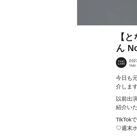
【と
ん No
202
TAB
今日も元
介しま
以前出
紹介い
TikT
♡週末