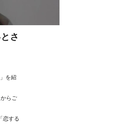
いとさ
」を紹
ん
からご
V「恋する