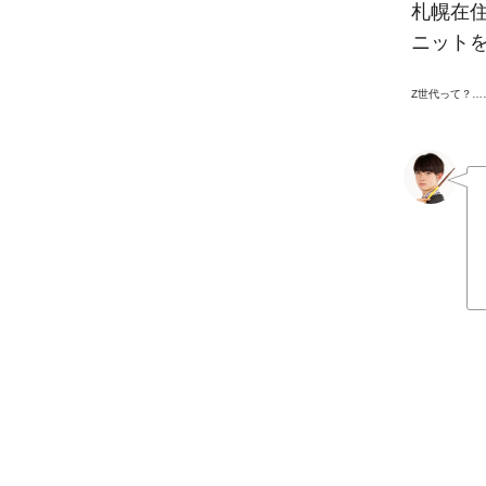
札幌在
ニット
Z世代って？…