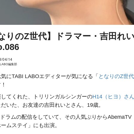
なりのZ世代】ドラマー・吉田れ
.086
3/04/14
I LABO編集部
気にTABI LABOエディターが気になる「
となりのZ世代
す！
演してくれた、トリリンガルシンガーの
H14（ヒヨ）さ
ただいた、お友達の吉田れいとさん、19歳。
okでドラムの配信をしていて、その人気ぶりからAbemaT
ホームステイ」にも出演。