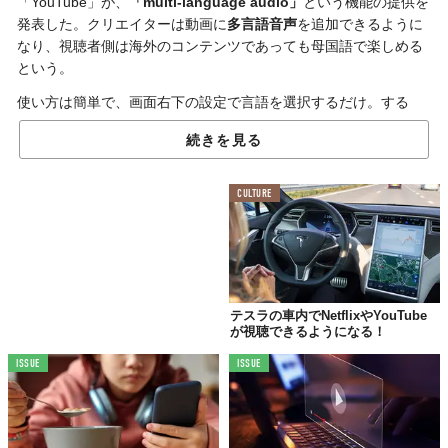
「YouTube」が、
「multi-language audio」
という機能の提供を
発表した。クリエイターは動画に
多言語音声
を追加できるように
なり、視聴者側は海外のコンテンツであっても母国語で楽しめる
という。
使い方は簡単で、画面右下の設定で言語を選択するだけ。する
と、なんと動画が吹き替えられるんだそう。
続きを見る
Have you tried YouTube's new “multi-language audio” 
CULTURE
feature? 🤓 🔊 
pic.twitter.com/QoUw0mJPbq
— ㆅ (@WFBrother) 
February 23, 2023
©
WFBrother/Twitter
今後クリエイター側は、動画をアップロードする際に「Subtitles
テスラの車内でNetflixやYouTube
が視聴できるようになる！
Editor」というツールでほかの言語の音声トラックを追加できる
ように。
ISSUE
ISSUE
投稿済みのコンテンツも、多言語音声を追加して更新が可能なん
だそう。
ちなみに、「YouTube」が「multi-language audio」をテストした