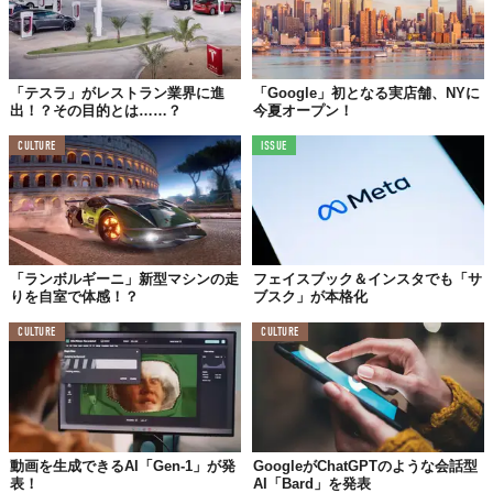
「テスラ」がレストラン業界に進
「Google」初となる実店舗、NYに
出！？その目的とは……？
今夏オープン！
CULTURE
ISSUE
「ランボルギーニ」新型マシンの走
フェイスブック＆インスタでも「サ
りを自室で体感！？
ブスク」が本格化
CULTURE
CULTURE
動画を生成できるAI「Gen-1」が発
GoogleがChatGPTのような会話型
表！
AI「Bard」を発表