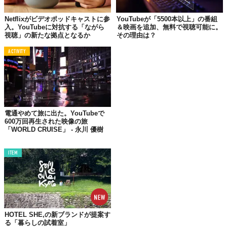
ところ、
視聴時間の15％以上は吹替版
が占めていたとのこと。
Netflixがビデオポッドキャストに参
YouTubeが「5500本以上」の番組
入。YouTubeに対抗する「ながら
＆映画を追加、無料で視聴可能に。
この機能が拡大されればクリエイターは海外からの視聴者を獲得
視聴」の新たな拠点となるか
その理由は？
でき、ユーザーも言語を問わず動画を楽しめるだろう。
ACTIVITY
「YouTube」から、言語の壁が消えるかもしれない——。
電通やめて旅に出た。YouTubeで
600万回再生された映像の旅
「WORLD CRUISE」 - 永川 優樹
ITEM
©
Creator Insider/YouTube
Reference:
MrBeast, now in Spanish! Say hello to multi-language audio on YouTube
Top image: ©
iStock.com/peterschreiber.media
HOTEL SHE,の新ブランドが提案す
る「暮らしの試着室」