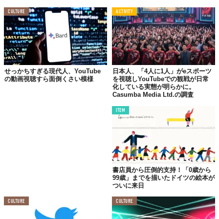
TABI LABO
CULTURE
ACTIVITY
この世界は、もっと広いはずだ。
せっかちすぎる現代人、YouTube
日本人、「4人に1人」がeスポーツ
の動画視聴すら面倒くさい模様
を視聴しYouTubeでの観戦が日常
化している実態が明らかに。
Casumba Media Ltd.の調査
ITEM
書店員から圧倒的支持！「0歳から
99歳」までを描いたドイツの絵本が
ついに来日
CULTURE
CULTURE