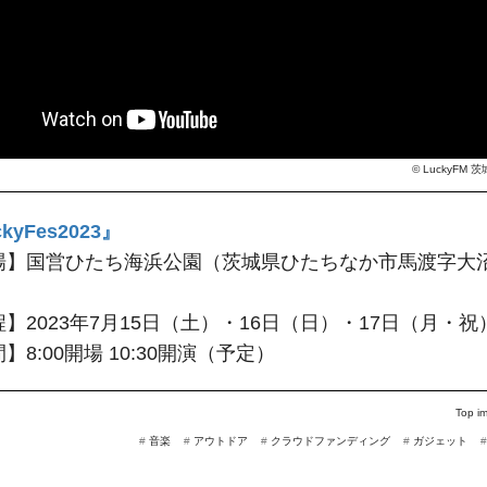
©
LuckyFM 茨
kyFes2023』
場】国営ひたち海浜公園（茨城県ひたちなか市馬渡字大沼6
】2023年7月15日（土）・16日（日）・17日（月・祝
】8:00開場 10:30開演（予定）
Top i
#
音楽
#
アウトドア
#
クラウドファンディング
#
ガジェット