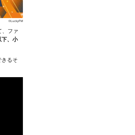
©LuckyFM
て、ファ
以下、小
できるそ