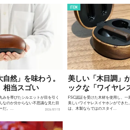
ITEM
大自然」を味わう。
美しい「木目調」
、相当スゴい
ックな「ワイヤレ
丸みを帯びたシルエットが目を引く
FSC認証を受けた木材を使用し、一
んなのか分からない不思議な見た目
美しいワイヤレスイヤホンができた。木
だ。...
は、木製ならではのスタイ...
2024/07/15