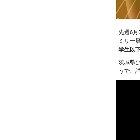
先週6
ミリー
学生以
茨城県
うで、