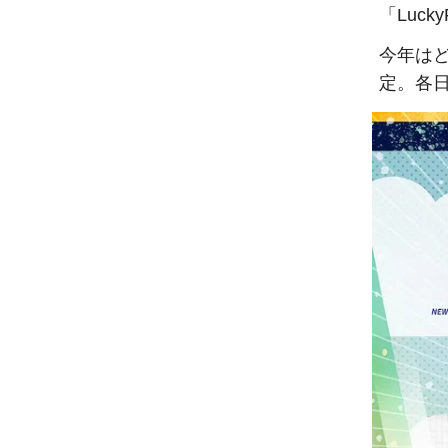
「Luc
今年は
定。各日