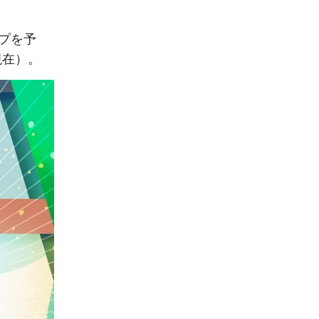
プを予
現在）。