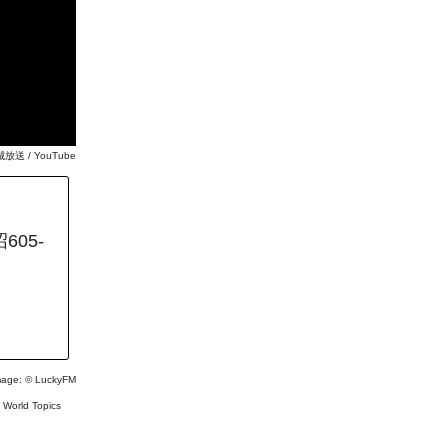
城放送 / YouTube
05-
）
mage: ©
LuckyFM
#
World Topics