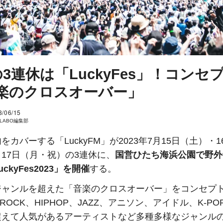
の3連休は「LuckyFes」！コンセ
楽のクロスオーバー」
3/06/15
I LABO編集部
をカバーする「LuckyFM」が2023年7月15日（土）・1
17日（月・祝）の3連休に、
国営ひたち海浜公園で野外
ckyFes2023」を開催
する。
ジャンルを超えた「音楽のクロスオーバー」をコンセプ
やROCK、HIPHOP、JAZZ、アニソン、アイドル、K-P
超えて人気があるアーティストなど多種多様なジャンル