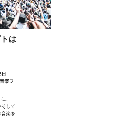
プトは
6日
音楽フ
トに、
OPそして
の音楽を