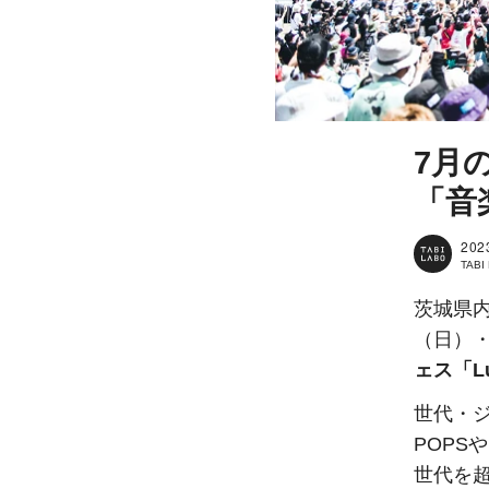
7月
「音
202
TAB
茨城県内
（日）・
ェス「Lu
世代・
POPS
世代を