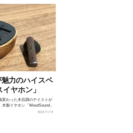
が魅力のハイスペ
スイヤホン」
風変わった木目調のテイストが
製イヤホン「WoodSound」
2023/11/15