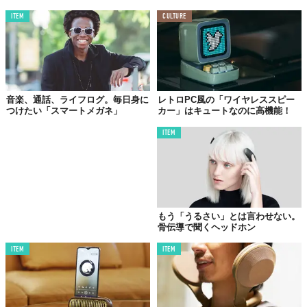
朝まで音楽流れ続けるのは嫌だという場合も、
タイマー機能
が搭
ITEM
CULTURE
載されているので、30分もしくは60分で
自動OFF
にもできる。
音楽、通話、ライフログ。毎日身に
レトロPC風の「ワイヤレススピー
つけたい「スマートメガネ」
カー」はキュートなのに高機能！
ITEM
もう「うるさい」とは言わせない。
©Makuake
骨伝導で聞くヘッドホン
Bluetooth5.0
を搭載し、速い転送速度と広い送信範囲を誇るだけ
でなく、
T-Flashカード（Micro SDカード）
挿入で音楽を再生す
ITEM
ITEM
ることも可能で、音が途切れる心配なく枕の下に入っていても安
定的に接続して音楽鑑賞が楽しめる。
使うちょっと前、寝る準備をしている間の10分充電で1時間程度