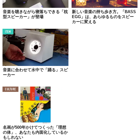
音楽や動画を楽しもうとイヤホンを付けて、て耳が押し付けられ
痛みを感じたり
、耳から抜けてどこかに
転がっていなくなった
音楽を聴きながら寝落ちできる「枕
新しい音楽の持ち歩き方。「BASS
り
、有線を使うと体や首に
絡まったり
、それらから
解放
されると
型スピーカー」が登場
EGG」は、あらゆるものをスピー
カーに変える
いうわけ。
ITEM
音楽に合わせて水中で「踊る」スピ
ーカー
CULTURE
©Makuake
また、周りに騒音を立てることなく「枕を通して自分だけに」音
が聴こえる新しいピロースピーカーで、より良い
睡眠環境
を作れ
名画が500年かけてつくった「理想
の体」、あなたも内面化しているか
るというのも特長。
もしれない