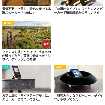
使用できるようになるので、バッテリー切れを気にすることなく
電気不要！？美しい音色を奏でる木
「首掛けタイプ」のワイヤレススピ
寝付くまで利用できるだろう。
製スピーカー「minke」
ーカーで映画館並みのサウンドを
リラックス音楽や瞑想しながらの就寝にも、便利なプロダクトの
登場といったところではないだろうか。
ACTIVITY
『
骨伝導スピーカー「Pillow Speaker」』
【Makuakeプロジェクトページ】
https://www.makuake.com/project/pillow-speaker/
フェンスを外しただけで、生きもの
が帰ってきた。英国で始まった「リ
ワイルディング」の奇跡
Top image: ©
Makuake
ITEM
ACTIVITY
TABI LABO
この世界は、もっと広いはずだ。
カフェ風の「サイドテーブル」に、
「UFOみたいなスピーカー」がドイ
スピーカーまでついてきた。
ツからやってきた