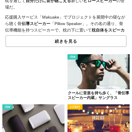
枕を通して
自分だけに音が聴こえる
新しい
ピロースピーカー
の登
場だ。
応援購入サービス「Makuake」でプロジェクトを展開中の寝なが
ら聴く骨
伝導スピーカー
「Pillow Speaker」。その名の通り、骨
伝導機能を持つスピーカーで、枕の下に置いて
枕自体をスピーカ
ー化
する発想のプロダクト。
続きを見る
ITEM
クールに音楽を持ち歩く、「骨伝導
スピーカー内蔵」サングラス
ITEM
ACTIVITY
©Makuake
枕に頭を当てるだけで
スピーカー
として使えるので、寝るときに