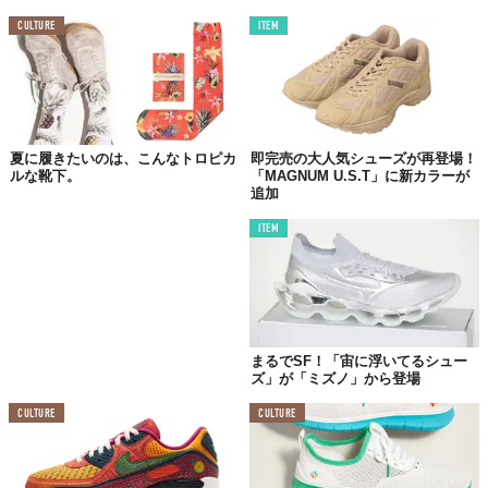
CULTURE
ITEM
「7785W GLACIER TRAIL SNEAKER」7万400円（税込）©株式会社カナダグースジャパン
夏に履きたいのは、こんなトロピカ
即完売の大人気シューズが再登場！
さらに、通気性と防水性に優れたHDry生地、ゴム加工を施したレ
ルな靴下。
「MAGNUM U.S.T」に新カラーが
追加
ザーの保護ラップ、耐久性に優れたラバーソールを搭載し、
厳し
いコンディションでも快適な履き心地を維持
しながら、足元を安
ITEM
定させて完璧なグリップ力を発揮する。
インソールの裏地には通気性抜群のマイクロファイバーを採用。
足元をドライで快適な状態にキープするため、最先端の温度調節
機能を備えているという。
まるでSF！「宙に浮いてるシュー
ズ」が「ミズノ」から登場
CULTURE
CULTURE