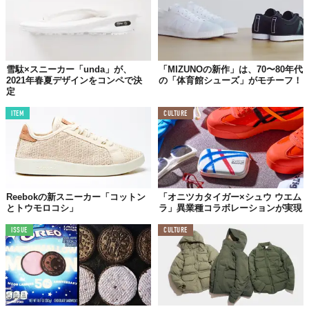
雪駄×スニーカー「unda」が、
「MIZUNOの新作」は、70〜80年代
2021年春夏デザインをコンペで決
の「体育館シューズ」がモチーフ！
定
ITEM
CULTURE
Reebokの新スニーカー「コットン
「オニツカタイガー×シュウ ウエム
とトウモロコシ」
ラ」異業種コラボレーションが実現
ISSUE
CULTURE