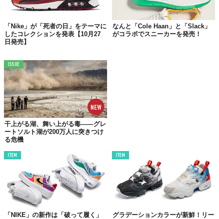
©株式会社カナダグースジャパン
「Nike」が「死者の日」をテーマに
なんと「Cole Haan」と「Slack」
したコレクションを発表【10月27
がコラボでスニーカーを発売！
日差しが照り付ける街中からハイキング、雪や雨といった条件で
日発売】
も完璧なパフォーマンスを発揮するという「グレーシャー トレイ
ル スニーカー」。
ISSUE
1年を通じて「カナダグース」を楽しめるプロダクトの登場、とい
ったところではないだろうか。
『グレーシャー トレイル スニーカー』
干上がる湖、舞い上がる毒——グレ
【販売｜直営店】
ートソルト湖が200万人に突きつけ
る危機
カナダグース銀座店、カナダグース千駄ヶ谷店、カナダグ
ース大阪店、カナダグース京都店、カナダグース阪急メン
ITEM
ITEM
ズ東京
【販売｜カナダグース公式オンラインストア】
https://www.canadagoose.jp/
Top image: ©
株式会社カナダグースジャパン
「NIKE」の新作は「破って履く」
グラデーションカラーが新鮮！リー