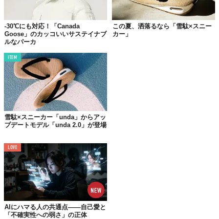
スリムでシンプルなデザインは、伝統的なトレイルシューズに代
わるラグジュアリーな履き心地を提供。メンズ＆レディースの両
-30℃にも対応！「Canada
この夏、洒落るなら「雪駄×スニー
Goose」のカッコいいサステイナブ
カー」
方で展開され、ベージュとホワイトを使用したニュートラルなカ
ルなパーカ
ラーを用意している。
ITEM
ブランドのアイコンであるディスクロゴのメープルリーフから着
想を得たアウトソールや、踵部分のフレアで接地面を広げ、滑り
にくい設計に仕上げているあたりは「カナダグース」らしい機能
性だろう。
雪駄×スニーカー「unda」からアッ
プデートモデル「unda 2.0」が登場
LOVE
「7785M GLACIER TRAIL SNEAKER」7万400（税込）©株式会社カナダグースジャパン
AIにハマる人の共通点——自己愛と
「不確実性への弱さ」の正体