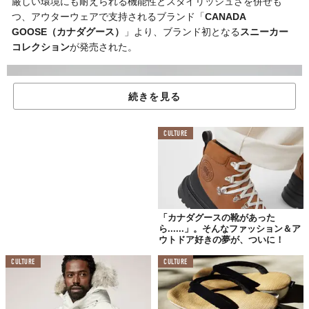
厳しい環境にも耐えられる機能性とスタイリッシュさを併せも
つ、アウターウェアで支持されるブランド「
CANADA
GOOSE（カナダグース）
」より、ブランド初となる
スニーカー
コレクション
が発売された。
続きを見る
CULTURE
「カナダグースの靴があった
ら......」。そんなファッション＆ア
©株式会社カナダグースジャパン
ウトドア好きの夢が、ついに！
「カナダグース」が培ってきた機能とパフォーマンスを融合し、
CULTURE
CULTURE
耐久性に優れたプロテクション、快適な履き心地、そして洗練さ
れたデザインを実現したのが万能スニーカー「
グレーシャー トレ
イル スニーカー
」だ。