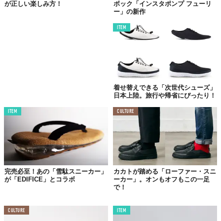
が正しい楽しみ方！
ボック「インスタポンプ フューリ
ー」の新作
TABI LABO
この世界は、もっと広いはずだ。
ITEM
着せ替えできる「次世代シューズ」
日本上陸。旅行や帰省にぴったり！
ITEM
CULTURE
完売必至！あの「雪駄スニーカー」
カカトが踏める「ローファー・スニ
が「EDIFICE」とコラボ
ーカー」。オンもオフもこの一足
で！
CULTURE
ITEM