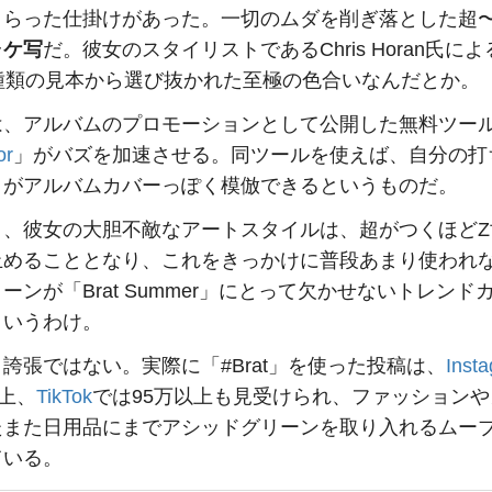
さらった仕掛けがあった。一切のムダを削ぎ落とした超
ャケ写
だ。彼女のスタイリストであるChris Horan氏に
5種類の見本から選び抜かれた至極の色合いなんだとか。
は、アルバムのプロモーションとして公開した無料ツー
or
」がバズを加速させる。同ツールを使えば、自分の打
トがアルバムカバーっぽく模倣できるというものだ。
よ、彼女の大胆不敵なアートスタイルは、超がつくほどZ
止めることとなり、これをきっかけに普段あまり使われ
ーンが「Brat Summer」にとって欠かせないトレンド
というわけ。
誇張ではない。実際に「#Brat」を使った投稿は、
Inst
以上、
TikTok
では95万以上も見受けられ、ファッションや
たまた日用品にまでアシッドグリーンを取り入れるムー
ている。