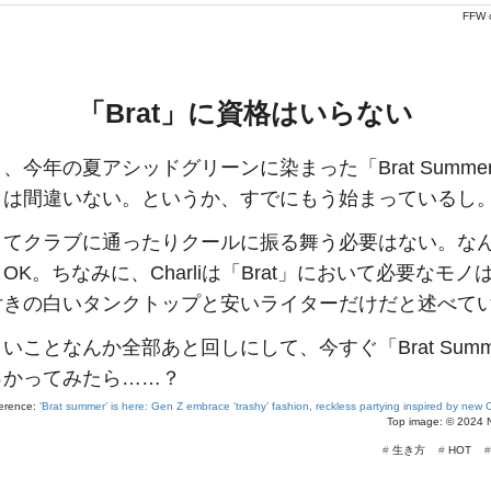
FFW o
「Brat」に資格はいらない
、今年の夏アシッドグリーンに染まった「Brat Summe
とは間違いない。というか、すでにもう始まっているし
してクラブに通ったりクールに振る舞う必要はない。な
OK。ちなみに、Charliは「Brat」において必要なモノ
付きの白いタンクトップと安いライターだけだと述べて
いことなんか全部あと回しにして、今すぐ「Brat Summ
っかってみたら……？
erence:
‘Brat summer’ is here: Gen Z embrace ‘trashy’ fashion, reckless partying inspired by new
Top image: ©
2024
#
生き方
#
HOT