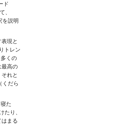
ボード
って、
解釈を説明
す表現と
よりトレン
と多くの
は最高の
。それと
y（くだら
に寝た
けたり、
てはまる