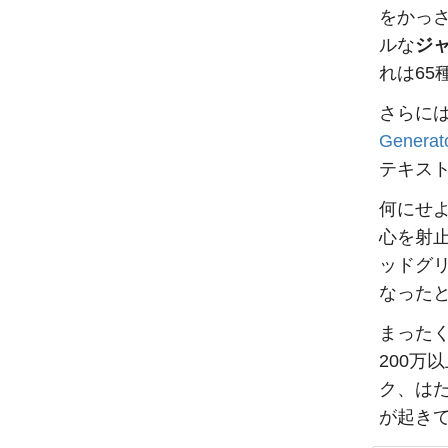
をかっ
ルな
ジ
れは6
さらに
Generat
テキス
何にせ
心を射
ッドグリ
なった
まったく
200万
ク、は
が起き