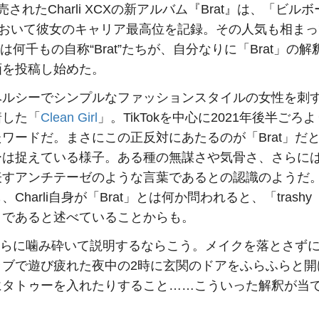
売されたCharli XCXの新アルバム『Brat』は、「ビル
において彼女のキャリア最高位を記録。その人気も相ま
okでは何千もの自称“Brat”たちが、自分なりに「Brat」の
画を投稿し始めた。
ヘルシーでシンプルなファッションスタイルの女性を刺
着した「
Clean Girl
」。TikTokを中心に2021年後半ごろ
ワードだ。まさにこの正反対にあたるのが「Brat」だ
ーは捉えている様子。ある種の無謀さや気骨さ、さらに
表すアンチテーゼのような言葉であるとの認識のようだ
、Charli自身が「Brat」とは何か問われると、「trash
」であると述べていることからも。
をさらに噛み砕いて説明するならこう。メイクを落とさず
ラブで遊び疲れた夜中の2時に玄関のドアをふらふらと開
にタトゥーを入れたりすること……こういった解釈が当
。