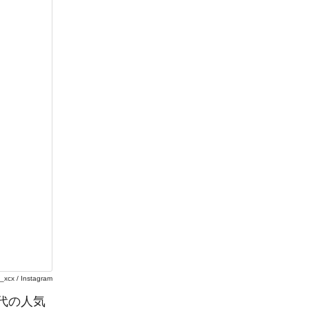
i_xcx / Instagram
世代の人気