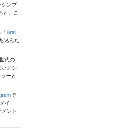
〜シンプ
よると、こ
ル「
Brat
ち込んだ
世代の
ないアシ
カラーと
agram
で
メイ
ブメント