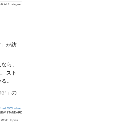
ficial /Instagram
r」が訪
。
んなら、
は、スト
いる。
er」の
 Charli XCX album
 NEW STANDARD
#
World Topics