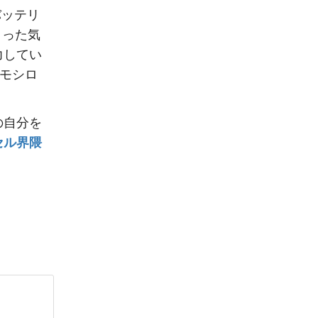
バッテリ
まった気
力してい
オモシロ
の自分を
セル界隈