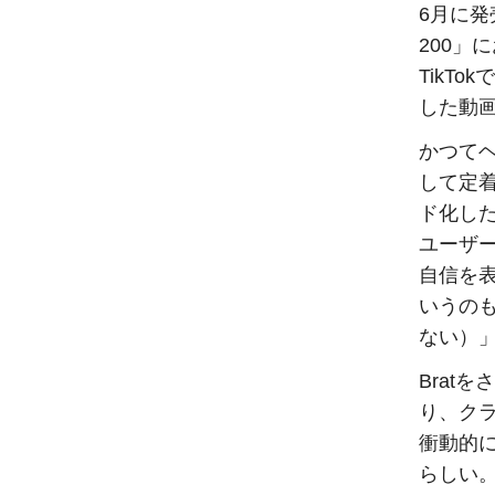
6月に発
200」
TikT
した動
かつて
して定
ド化した
ユーザ
自信を
いうのも
ない）
Brat
り、ク
衝動的
らしい