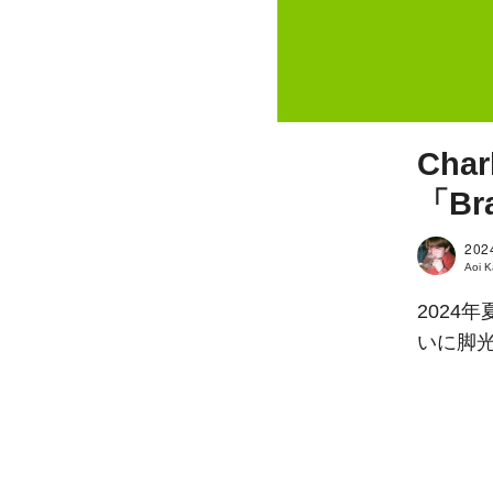
Cha
「B
202
Aoi 
2024
いに脚光