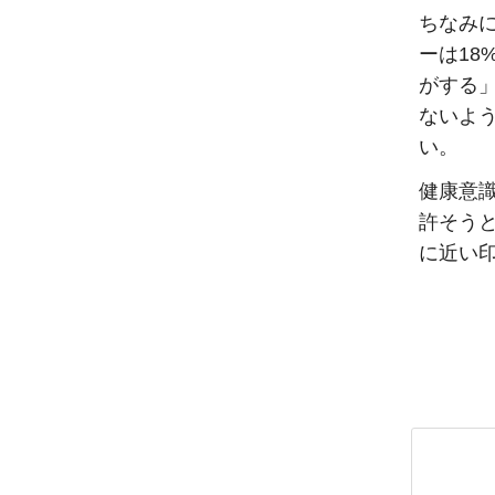
ちなみに
ーは18
がする
ないよ
い。
健康意
許そう
に近い