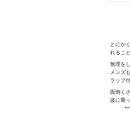
とにかく
れるこ
無理を
メンズも
ラップ
面倒くさ
波に乗
Ref