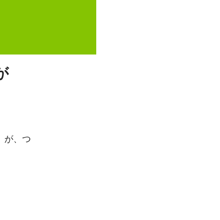
が
」が、つ