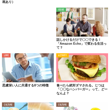
TABI LABO
画あり）
この世界は、もっと広いはずだ。
ISSUE
話しかけるだけで〇〇できる！
「Amazon Echo」で変わる生活っ
て？
LOVE
ACTIVITY
思慮深い人に共通する8つの特徴
食べたら絶対ダマされる。じつは
「〇〇なハンバーガー」って、どー
なんよ？
CULTURE
CULTURE