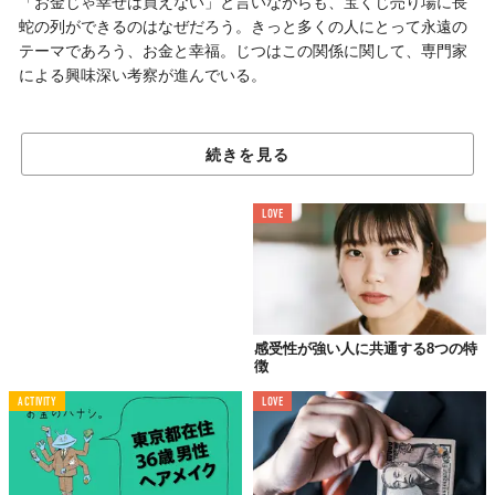
「お金じゃ幸せは買えない」と言いながらも、宝くじ売り場に長
蛇の列ができるのはなぜだろう。きっと多くの人にとって永遠の
テーマであろう、お金と幸福。じつはこの関係に関して、専門家
による興味深い考察が進んでいる。
年収と幸福度の関係
続きを見る
科学的なデータが示すこと
英経済誌「The Telegraph」によると、2010年に心理学者ダニエ
LOVE
ル・カーネマン氏と経済学者アンガス・ディートン氏がおこなっ
た研究により「
年収7万5000ドル（約1200万円）までは収入が増
えるほど幸福度も高まるが、それ以上は横ばい
になる
」という興
味深い結果が発表されていたらしい。
感受性が強い人に共通する8つの特
これは、経済的に豊かになることで生活の質が向上したり、選択
徴
肢が広がったりするためと推測できるが、よいことも悪いことも
すぐに慣れてしまうという「限界効用逓減の法則」が働き、最初
ACTIVITY
LOVE
の1万円の価値と、1億円持つ人にとっての1万円の価値は大きく
異なるということも関わっている。