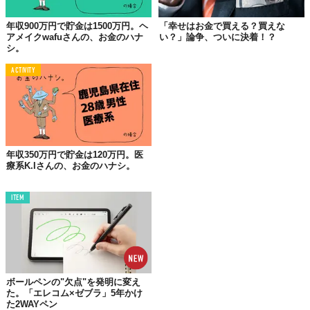
時間がもたらす、心の豊かさ
年収900万円で貯金は1500万円。ヘ
「幸せはお金で買える？買えな
高収入がもたらすものとは？
アメイクwafuさんの、お金のハナ
い？」論争、ついに決着！？
シ。
しかしその反面、近年では高収入を得ることで幸福度が高まった
ACTIVITY
と感じる人々が増えているのも事実。
年収約3億円を稼ぐ起業家チャーリー・デイ氏は、得た高収入で家
事代行サービスやベビーシッターを利用し、自由な時間を手に入
れた。彼女は「お金で幸せは買えないが、選択肢や機会を増やす
ことでより幸せな人生を送る手助けになることはたしか」と断
年収350万円で貯金は120万円。医
言。金銭的余裕と、それによって生まれる時間的余裕がもたらす
療系K.Iさんの、お金のハナシ。
心の豊かさを強調している。
また、ウォートン校で人間の幸福の原因を研究しているマシュ
ITEM
ー・キリングスワース氏は彼女の意見に賛同。彼いわく、「人生
に対するコントロール感を高めることで、お金と幸福の関係の約
75％を説明できる」とし、
お金が増えると自分の人生をよりコン
トロールできるようになる
と主張する。
ボールペンの"欠点"を発明に変え
2021年の
研究
では、実際に
「お金を使って時間を買う」行動が幸
た。「エレコム×ゼブラ」5年かけ
福度の上昇に繋がる
と証明されている。家事代行サービスだけで
た2WAYペン