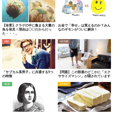
【珍景】クラゲの中に集まる大量の
お金で「幸せ」は買えるのか？みん
魚を発見！理由は〇〇だからだっ
なのギモンがついに解決！
た・・・。
LOVE
CULTURE
「サブカル系男子」に共通する5つ
【問題】この部屋のどこかに「エク
の特徴
ササイズマシン」が隠されています
ISSUE
ACTIVITY