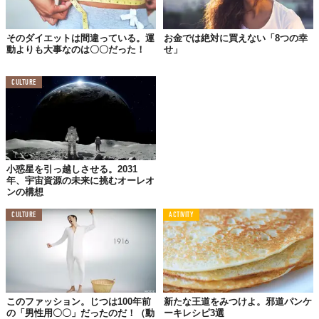
うか。
お金で時間を買うという選択肢は単なる贅沢ではなく、より充実
そのダイエットは間違っている。運
お金では絶対に買えない「8つの幸
動よりも大事なのは〇〇だった！
せ」
した日々を送るための有効な手段になり得るだろう。
CULTURE
👀GenZ's Eye👀
小惑星を引っ越しさせる。2031
筆者はまだ大学生＆「1000万円の壁」にたどり
年、宇宙資源の未来に挑むオーレオ
着くのはまだまだ先な気がしてますが……。バ
ンの構想
リキャリを目指しつつ、壁に達してもなお幸福
CULTURE
ACTIVITY
度をバーストさせられるマインドを育んでいき
たいです💅
Reference:
“How much money it takes to be happy – according to the rich”
Top image: ©
shutterstock.com / Mallika Home Studio
このファッション。じつは100年前
新たな王道をみつけよ。邪道パンケ
の「男性用〇〇」だったのだ！（動
ーキレシピ3選