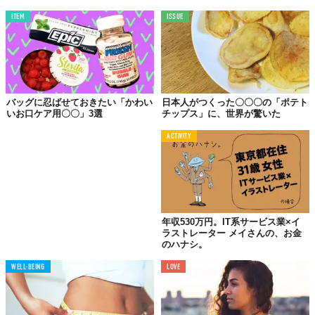
なく、移動時間を短縮するための新幹線利用や、効率的に仕事を
進めるためのITツール導入などもまさに「時間を買う」行動と言
ITEM
ISSUE
えるだろう。
「経験」と「自己投資」
本当に価値あるお金の使い方
バッグに忍ばせておきたい「かわい
日本人がつくった〇〇〇の「ポテト
いお口ケア用〇〇」3選
チップス」に、世界が驚いた
タイムマネジメント術は数多く存在するが、本当に大切なのは自
ACTIVITY
分と向き合い、心豊かな時間を過ごすことではないだろうか。
高収入によって時間の自由を手に入れた人がいる一方で、こんな
人も。会社を売却して講演者育成の会社を新たに設立したアンデ
ィ・ハリントン氏は「お金を稼ぐことだけが目的になってしま
い、幸せを感じられなくなってしまった」と語る。彼は年収約2億
年収530万円。IT系サービス業×イ
4000万円の会社を売却し、本当にやりたいことを仕事にすること
ラストレーター メイさんの、お金
で心の充足感を得ることができたという。
のハナシ。
ハリントン氏が「お金よりも、どのようにお金を稼ぐか、どのよ
WELL-BEING
LOVE
うに時間を過ごすかが大切だ」と述べていることからも、私たち
は働く目的や人生の過ごし方について問い直し、時間の使い方を
見つめ直すことで、より豊かな人生を創造できるのではないだろ