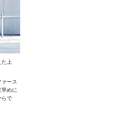
えた上
ファース
ば早めに
からで