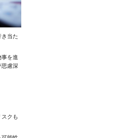
行き当た
物事を進
が思慮深
リスクも
る可能性