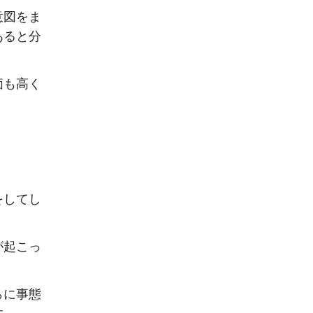
意図をま
あると分
価も高く
をしてし
が起こっ
らに事態