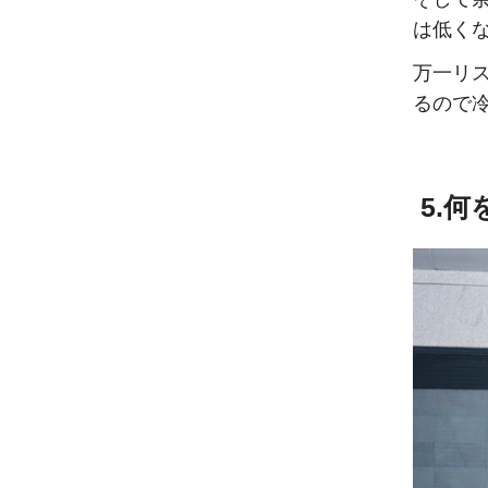
は低く
万一リ
るので
5.