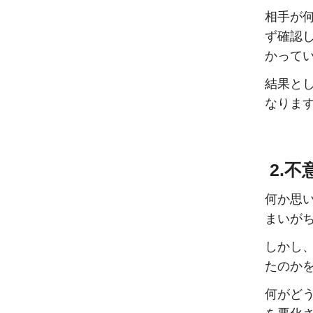
相手が
ず確認
かって
結果と
なりま
2.
何か思
まいが
しかし
たのか
何がど