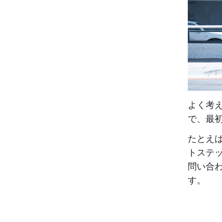
よく考
で、最
たとえ
トステ
問い合
す。