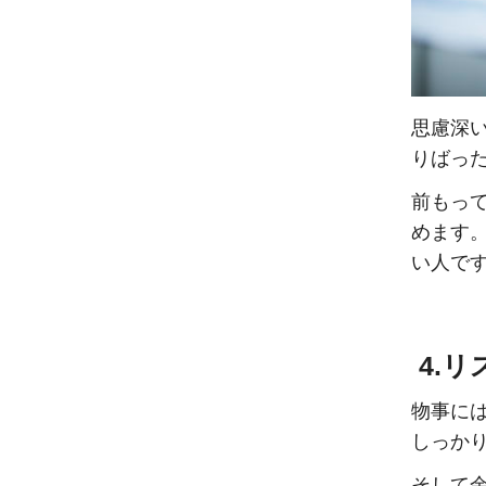
思慮深
りばっ
前もっ
めます
い人で
4.
物事に
しっか
そして