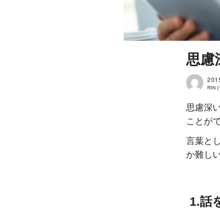
思慮
201
RIN
思慮深
ことが
言葉と
か難し
1.