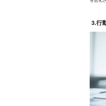
を悪化
3.