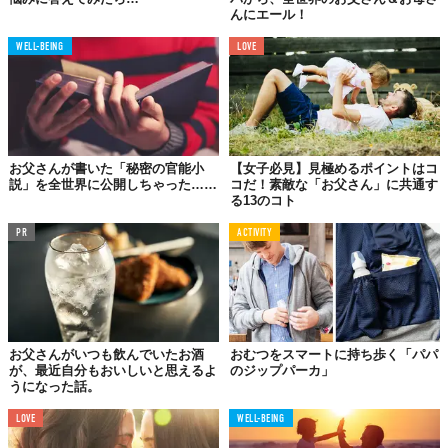
んにエール！
WELL-BEING
LOVE
お父さんが書いた「秘密の官能小
【女子必見】見極めるポイントはコ
説」を全世界に公開しちゃった……
コだ！素敵な「お父さん」に共通す
る13のコト
PR
ACTIVITY
お父さんがいつも飲んでいたお酒
おむつをスマートに持ち歩く「パパ
が、最近自分もおいしいと思えるよ
のジップパーカ」
うになった話。
LOVE
WELL-BEING