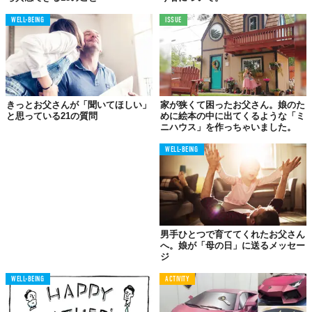
WELL-BEING
ISSUE
きっとお父さんが「聞いてほしい」
家が狭くて困ったお父さん。娘のた
と思っている21の質問
めに絵本の中に出てくるような「ミ
ニハウス」を作っちゃいました。
WELL-BEING
男手ひとつで育ててくれたお父さん
へ。娘が「母の日」に送るメッセー
ジ
WELL-BEING
ACTIVITY