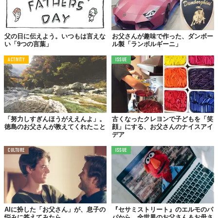
父の日に伝えよう。いつもは言えな
お父さんが趣味で作った、ダンボー
い「9つの言葉」
ル製「ランボルギーニ」
ACTIVITY
ISSUE
「努力しすぎんほうがええんよ」。
古くなったクレヨンで子どもを「笑
徳島のお父さんが教えてくれたこと
顔」にする、お父さんのナイスアイ
デア
CULTURE
ISSUE
AIに扮した「お父さん」が、息子の
『セサミストリート』のエルモのパ
悩みに答えてみたら…
パから、全世界のお父さん＆お母さ