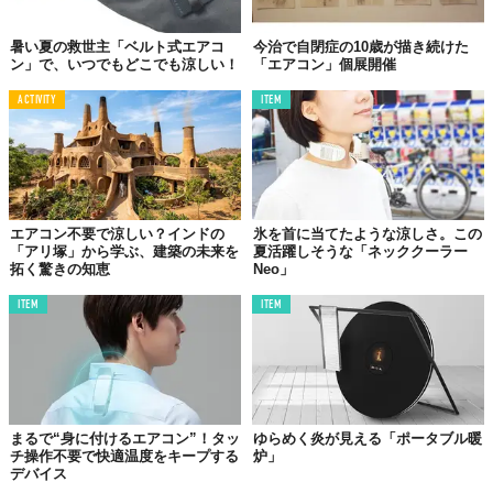
暑い夏の救世主「ベルト式エアコ
今治で自閉症の10歳が描き続けた
ン」で、いつでもどこでも涼しい！
「エアコン」個展開催
ACTIVITY
ITEM
エアコン不要で涼しい？インドの
氷を首に当てたような涼しさ。この
「アリ塚」から学ぶ、建築の未来を
夏活躍しそうな「ネッククーラー
拓く驚きの知恵
Neo」
ITEM
ITEM
まるで“身に付けるエアコン”！タッ
ゆらめく炎が見える「ポータブル暖
チ操作不要で快適温度をキープする
炉」
デバイス