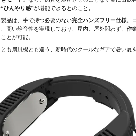
な
“ひんやり感”
が堪能できるとのこと。
同製品は、手で持つ必要のない
完全ハンズフリー仕様
。
量、高い静音性を実現しており、屋内、屋外問わず、作
ることが可能。
ンとも扇風機とも違う、新時代のクールなギアで暑い夏