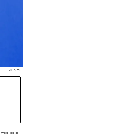
©サンコー
#
World Topics