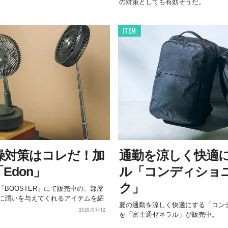
の対策としても有効そうだ。
ITEM
燥対策はコレだ！加
通勤を涼しく快適
Edon」
ル「コンディショ
ク」
BOOSTER」にて販売中の、部屋
に潤いを与えてくれるアイテムを紹
夏の通勤を涼しく快適にする「コン
2020/07/12
を「富士通ゼネラル」が販売中。