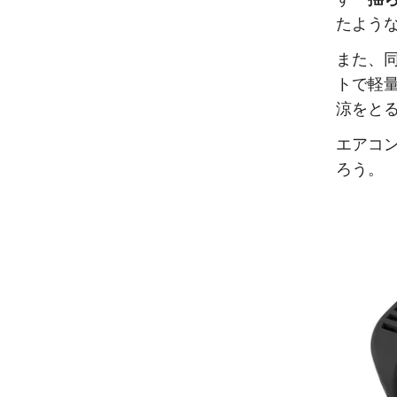
たよう
また、
トで軽
涼をと
エアコ
ろう。