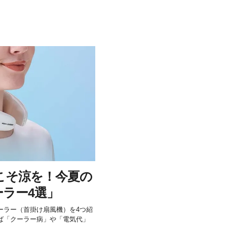
こそ涼を！今夏の
ラー4選」
ーラー（首掛け扇風機）を4つ紹
ば「クーラー病」や「電気代」