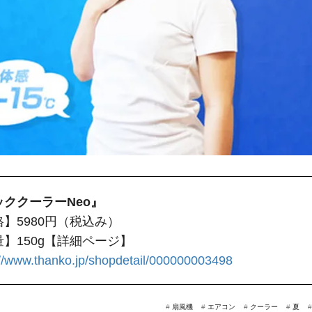
ッククーラーNeo』
】5980円（税込み）
】150g
【詳細ページ】
://www.thanko.jp/shopdetail/000000003498
#
扇風機
#
エアコン
#
クーラー
#
夏