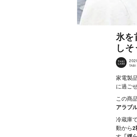
氷を
しそ
202
TAB
家電製
に過ご
この商
アラブ
冷蔵庫
動から
2
す
「揺