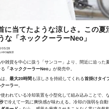
首に当てたような涼しさ。この夏
うな「ネッククーラーNeo」
0/05/28
I LABO編集部
品や雑貨を中心に扱う「サンコー」より、間近に迫った
せる
「ネッククーラーNeo」
が発売中。
品は、
最大20時間
も涼しさを持続してくれる
首掛けタイ
ルクーラー
。
で使われている冷却装置を小型化して組み込みことで、
秒
で冷えて一気に爽快感が味わえる。冷却の強弱を自動
らぎモード」
なら、感覚を麻痺させることなく常に缶飲