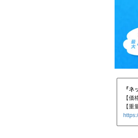
『ネ
【価格
【重量
https