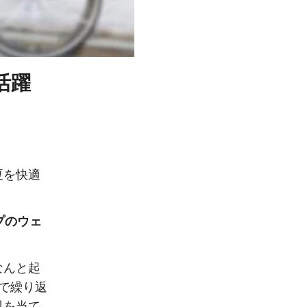
活躍
夏を快適
プのウェ
なんと起
で繰り返
料を当て