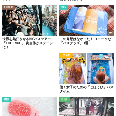
CULTURE
ITEM
世界を熱狂させるNYバスツアー
この発想はなかった！ ユニークな
「THE RIDE」 街全体がステージ
「バスグッズ」3選
に！
ACTIVITY
働く女子のための「ごほうび」バス
タイム
ITEM
ISSUE