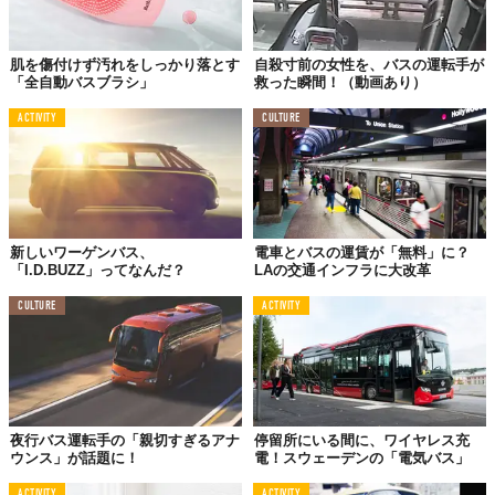
肌を傷付けず汚れをしっかり落とす
自殺寸前の女性を、バスの運転手が
「全自動バスブラシ」
救った瞬間！（動画あり）
ACTIVITY
CULTURE
新しいワーゲンバス、
電車とバスの運賃が「無料」に？
「I.D.BUZZ」ってなんだ？
LAの交通インフラに大改革
CULTURE
ACTIVITY
夜行バス運転手の「親切すぎるアナ
停留所にいる間に、ワイヤレス充
ウンス」が話題に！
電！スウェーデンの「電気バス」
ACTIVITY
ACTIVITY