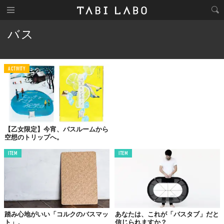
バス
ACTIVITY
【乙女限定】今宵、バスルームから
空想のトリップへ。
ITEM
ITEM
踏み心地がいい「コルクのバスマッ
あなたは、これが「バスタブ」だと
ト」。
信じられますか？