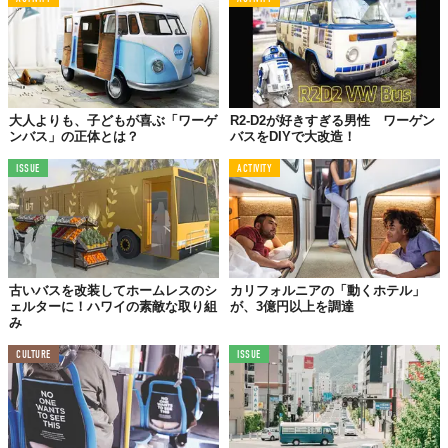
大人よりも、子どもが喜ぶ「ワーゲ
R2-D2が好きすぎる男性 ワーゲン
ンバス」の正体とは？
バスをDIYで大改造！
ISSUE
ACTIVITY
古いバスを改装してホームレスのシ
カリフォルニアの「動くホテル」
ェルターに！ハワイの素敵な取り組
が、3億円以上を調達
み
CULTURE
ISSUE