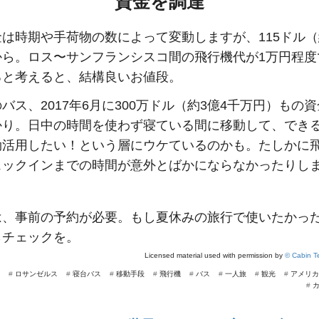
資金を調達
は時期や手荷物の数によって変動しますが、115ドル（
から。ロス〜サンフランシスコ間の飛行機代が1万円程度
ると考えると、結構良いお値段。
バス、2017年6月に300万ドル（約3億4千万円）もの
かり。日中の時間を使わず寝ている間に移動して、でき
効活用したい！という層にウケているのかも。たしかに
ェックインまでの時間が意外とばかにならなかったりし
は、事前の予約が必要。もし夏休みの旅行で使いたかっ
らチェックを。
Licensed material used with permission by
© Cabin Te
#
ロサンゼルス
#
寝台バス
#
移動手段
#
飛行機
#
バス
#
一人旅
#
観光
#
アメリカ
#