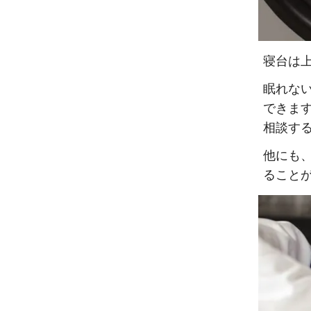
寝台は
眠れない
できま
相談す
他にも
ること