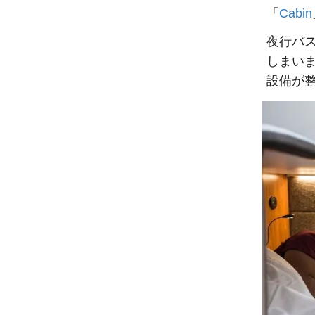
「
Cabin
夜行バ
しまい
設備が