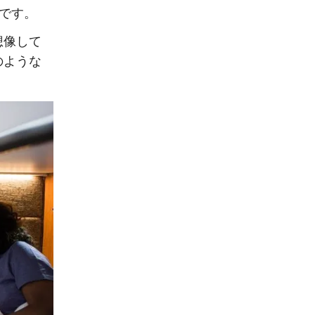
です。
想像して
のような