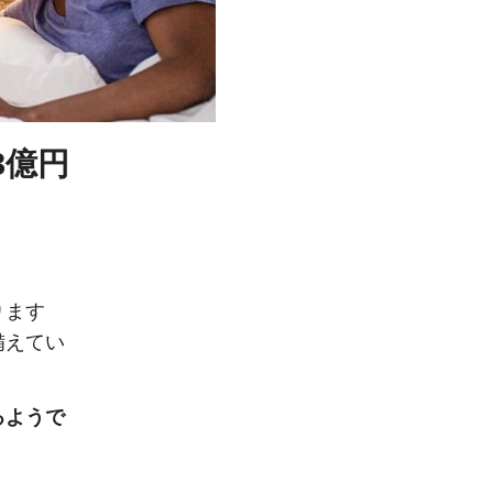
3億円
ります
備えてい
るようで