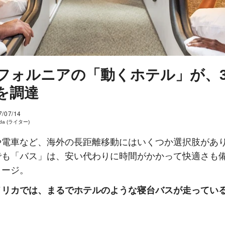
フォルニアの「動くホテル」が、
を調達
7/07/14
eda (ライター)
や電車など、海外の長距離移動にはいくつか選択肢があ
でも「バス」は、安い代わりに時間がかかって快適さも
メージ。
メリカでは、まるでホテルのような寝台バスが走ってい