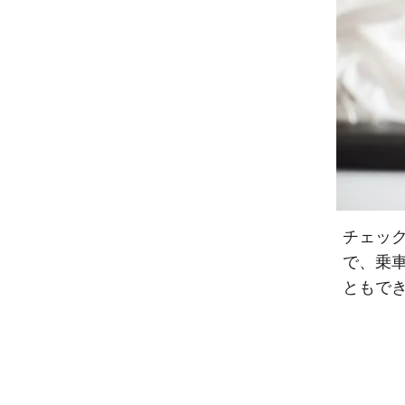
チェッ
で、乗
ともで