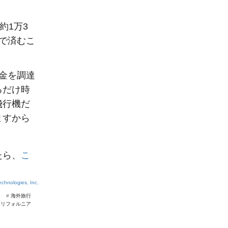
約1万3
で済むこ
資金を調達
るだけ時
飛行機だ
ますから
たら、
こ
chnologies, Inc.
#
海外旅行
カリフォルニア