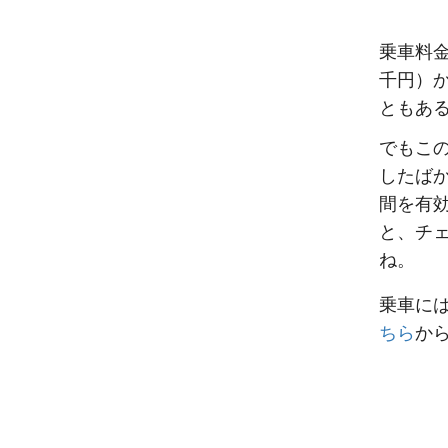
乗車料金
千円）
ともあ
でもこの
したば
間を有
と、チ
ね。
乗車に
ちら
か