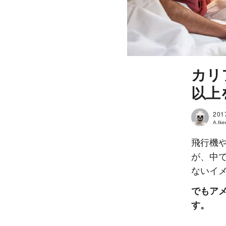
カリ
以上
201
A.Ik
飛行機
が、中
ないイ
でもア
す。