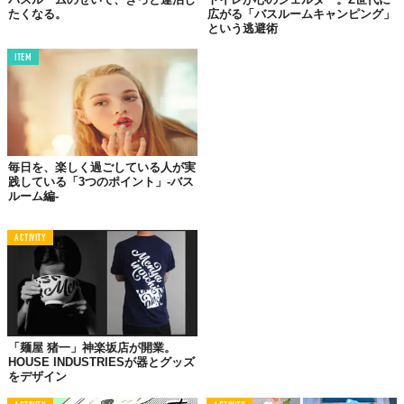
たくなる。
広がる「バスルームキャンピング」
という逃避術
ITEM
毎日を、楽しく過ごしている人が実
践している「3つのポイント」-バス
ルーム編-
ACTIVITY
「麺屋 猪一」神楽坂店が開業。
あした 花咲く 薔薇園で
HOUSE INDUSTRIESが器とグッズ
をデザイン
急にどうした？って言わないでください。これ、
入浴剤のフレー
バーの名前
なんです。クラシカルなローズの香りの。