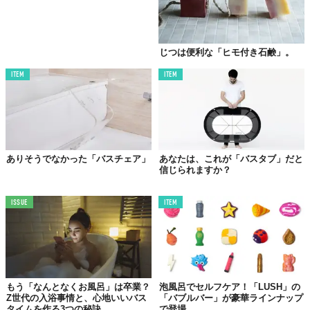
なスノーホワイト。ホリデーシーズンは、このフレーバーで決ま
りですね。
じつは便利な「ヒモ付き石鹸」。
ITEM
ITEM
ありそうでなかった「バスチェア」
あなたは、これが「バスタブ」だと
信じられますか？
ISSUE
ITEM
もう「なんとなくお風呂」は卒業？
泡風呂でセルフケア！「LUSH」の
Z世代の入浴事情と、心地いいバス
「バブルバー」が豪華ラインナップ
タイムを作る3つの秘訣
で登場