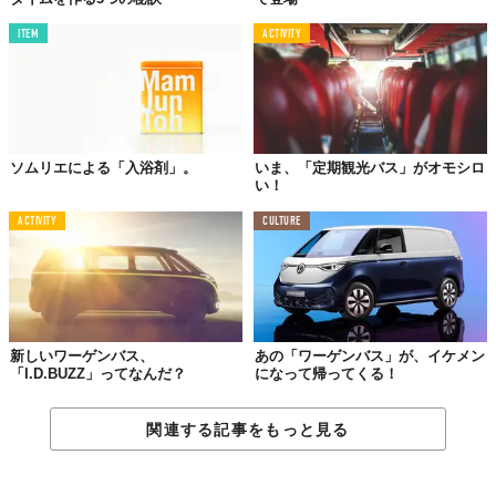
ITEM
ACTIVITY
週末のレモネード
さわやかなハチミツレモンの香り。澄み切ったレモンイエローの
湯色。「週末の」っていうところにまた想像をかきたてられま
す。
ソムリエによる「入浴剤」。
いま、「定期観光バス」がオモシロ
い！
ACTIVITY
CULTURE
新しいワーゲンバス、
あの「ワーゲンバス」が、イケメン
「I.D.BUZZ」ってなんだ？
になって帰ってくる！
関連する記事をもっと見る