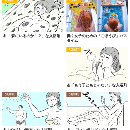
ACTIVITY
ACTIVITY
はじめて見たとき、『マジョマジョ』のリップをひとつずつ手に
とって眺めていた、あの高揚感がふわりとよみがえりました。
♨︎ 「森にいるのか！？」な入浴剤
働く女子のための「ごほうび」バス
バスルームで空想を
タイム
“バスルームをもっと自由に。イマジネーションふくらむ自分だけ
ACTIVITY
の時間” をテーマにつくられた、この
『
空想バスルーム
』
シリー
ズ。
本の表紙をイメージしてつくられたというこのパッケージも、
70〜80年代の『りぼん』とか、陸奥A子先生の漫画作品が好きな
人は、もれなくときめくんじゃないでしょうか。
♨︎「もう子どもじゃない」な入浴剤
シーンを感じさせるコスメやボディケアアイテムって、大人にな
CULTURE
CULTURE
っていくにつれて遠ざかった、奥の奥にある乙女心を揺さぶりま
す。たとえば……
♨︎「心づよい味方」な入浴剤
♨︎ 「フィンランド」な入浴剤