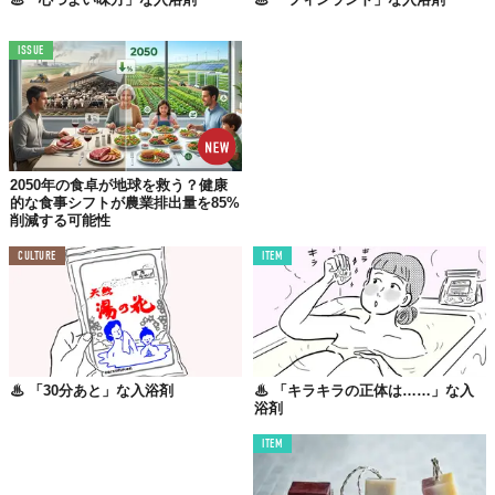
ISSUE
2050年の食卓が地球を救う？健康
的な食事シフトが農業排出量を85%
削減する可能性
CULTURE
ITEM
♨︎ 「30分あと」な入浴剤
♨︎ 「キラキラの正体は……」な入
浴剤
ヒュッテですごす祝祭日
ITEM
ほんのり温まるジンジャーとメイプルの香り。湯色は、きよらか