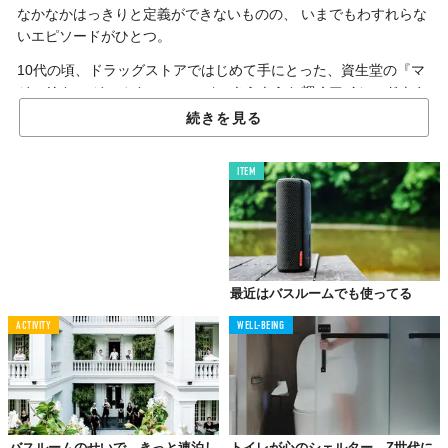
なかなかはっきりと定義ができないものの、 いまでもわすれらな
いエピソードがひとつ。
10代の頃、ドラッグストアではじめて手にとった、資生堂の『マ
ジョリカ マジョルカ』のコスメ。きらきらと輝くアイシャドウや
ネイルカラーを眺めながら、衝撃を受けたわけです。それぞれの
続きを見る
カラーに「東京の夜」、「楽屋」、「彼の爪」、「24時」、「素
直すぎ」なんてタイトルがついているじゃないですか。
ITEM
タイトルのシーンに見え隠れする女の子のストーリーを勝手に描
いては、（ドラッグストアの棚のまえから）空想の世界へしばし
トリップしたものです。
あれは、たぶん乙女心だったんだと思うんですよ。
最近はバスルームでも使ってる
ACTIVITY
WELL-BEING
時はながれて
あの心、再燃しました
バスルームのせいで、きっと連泊し
トイレが心のシェルター。Z世代に