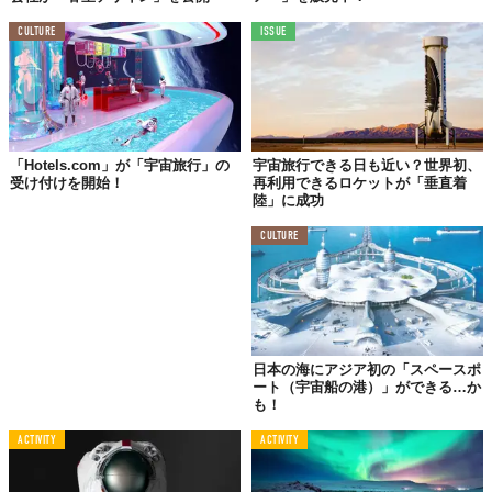
CULTURE
ISSUE
「Hotels.com」が「宇宙旅行」の
宇宙旅行できる日も近い？世界初、
受け付けを開始！
再利用できるロケットが「垂直着
陸」に成功
CULTURE
日本の海にアジア初の「スペースポ
ート（宇宙船の港）」ができる…か
も！
ACTIVITY
ACTIVITY