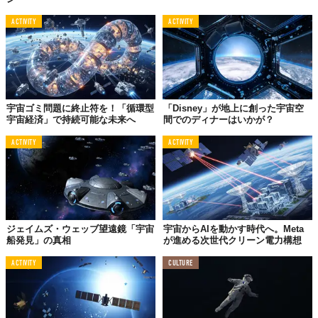
ACTIVITY
ACTIVITY
宇宙ゴミ問題に終止符を！「循環型
「Disney」が地上に創った宇宙空
宇宙経済」で持続可能な未来へ
間でのディナーはいかが？
ACTIVITY
ACTIVITY
ジェイムズ・ウェッブ望遠鏡「宇宙
宇宙からAIを動かす時代へ。Meta
船発見」の真相
が進める次世代クリーン電力構想
ACTIVITY
CULTURE