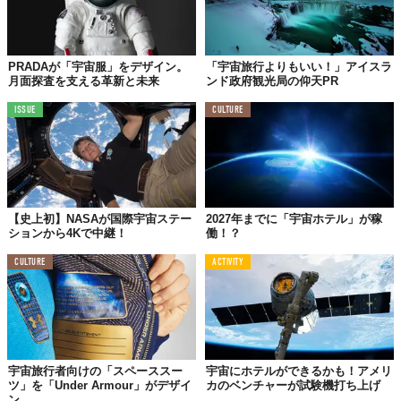
PRADAが「宇宙服」をデザイン。
「宇宙旅行よりもいい！」アイスラ
月面探査を支える革新と未来
ンド政府観光局の仰天PR
ISSUE
CULTURE
【史上初】NASAが国際宇宙ステー
2027年までに「宇宙ホテル」が稼
ションから4Kで中継！
働！？
CULTURE
ACTIVITY
宇宙旅行者向けの「スペーススー
宇宙にホテルができるかも！アメリ
ツ」を「Under Armour」がデザイ
カのベンチャーが試験機打ち上げ
ン