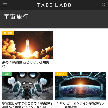
宇宙旅行
ACTIVITY
夢の「宇宙旅行」がいよいよ現実
に！
ISSUE
ACTIVITY
宇宙旅行がすぐそこまで！宇宙旅行
「HIS」が「オンライン宇宙旅行ツ
会社が「客室デザイン」を公開
アー」を販売中！