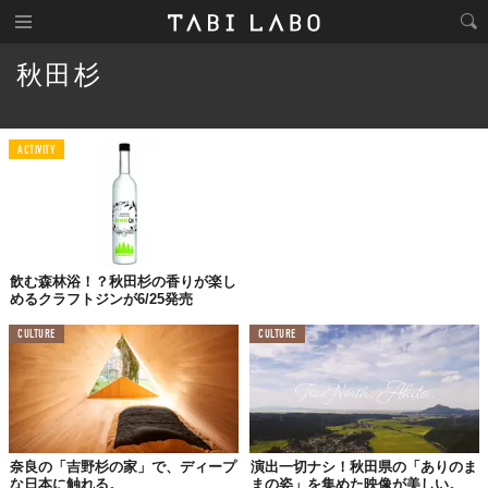
秋田杉
ACTIVITY
飲む森林浴！？秋田杉の香りが楽し
めるクラフトジンが6/25発売
CULTURE
CULTURE
奈良の「吉野杉の家」で、ディープ
演出一切ナシ！秋田県の「ありのま
な日本に触れる。
まの姿」を集めた映像が美しい。