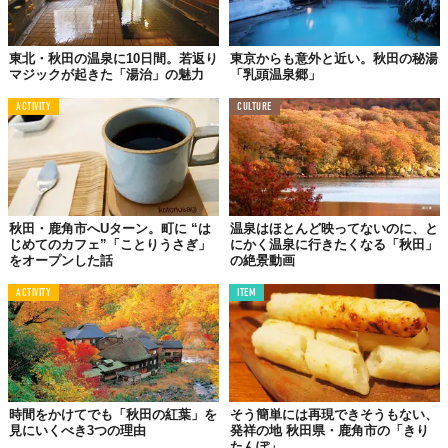
東北・秋田の温泉に10日間。若返り
東京からも意外と近い。秋田の秘湯
マジックが起きた「湯治」の魅力
「乳頭温泉郷」
ACTIVITY
CULTURE
秋田・鹿角市へUターン。町に “は
温泉はほとんど映ってないのに、と
じめてのカフェ”「ことりうさぎ」
にかく温泉に行きたくなる「秋田」
をオープンした話
の絶景動画
ACTIVITY
ITEM
時間をかけてでも「秋田の紅葉」を
そう簡単には再現できそうもない、
見にいくべき3つの理由
発祥の地 秋田県・鹿角市の「きり
たんぽ」