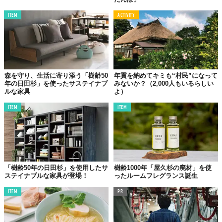
ITEM
ACTIVITY
森を守り、生活に寄り添う「樹齢50
年貢を納めてキミも“村民”になって
年の日田杉」を使ったサステイナブ
みないか？（2,000人もいるらしい
ルな家具
よ）
ITEM
ITEM
「樹齢50年の日田杉」を使用したサ
樹齢1000年「屋久杉の廃材」を使
ステイナブルな家具が登場！
ったルームフレグランス誕生
ITEM
PR