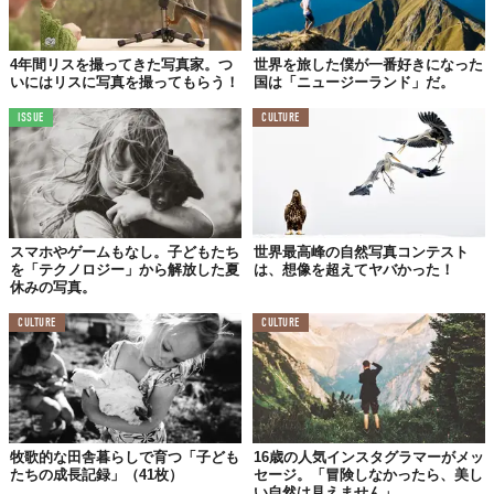
4年間リスを撮ってきた写真家。つ
世界を旅した僕が一番好きになった
いにはリスに写真を撮ってもらう！
国は「ニュージーランド」だ。
ISSUE
CULTURE
スマホやゲームもなし。子どもたち
世界最高峰の自然写真コンテスト
を「テクノロジー」から解放した夏
は、想像を超えてヤバかった！
休みの写真。
CULTURE
CULTURE
牧歌的な田舎暮らしで育つ「子ども
16歳の人気インスタグラマーがメッ
たちの成長記録」（41枚）
セージ。「冒険しなかったら、美し
い自然は見えません」。