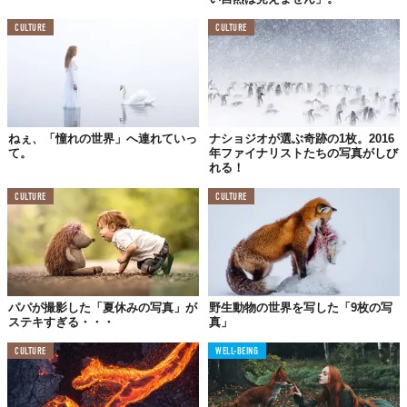
CULTURE
CULTURE
ねぇ、「憧れの世界」へ連れていっ
ナショジオが選ぶ奇跡の1枚。2016
て。
年ファイナリストたちの写真がしび
れる！
CULTURE
CULTURE
パパが撮影した「夏休みの写真」が
野生動物の世界を写した「9枚の写
ステキすぎる・・・
真」
CULTURE
WELL-BEING