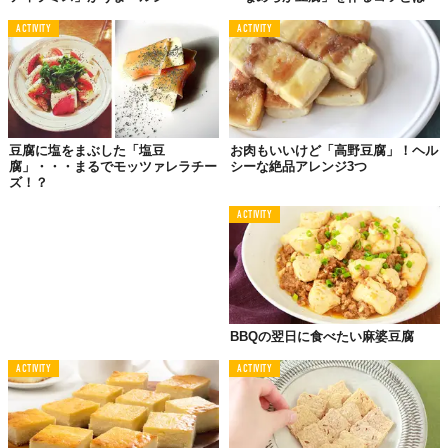
ACTIVITY
ACTIVITY
豆腐に塩をまぶした「塩豆
お肉もいいけど「高野豆腐」！ヘル
腐」・・・まるでモッツァレラチー
シーな絶品アレンジ3つ
ズ！？
ACTIVITY
BBQの翌日に食べたい麻婆豆腐
ACTIVITY
ACTIVITY