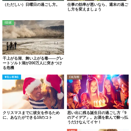
（ただしい）日曜日の過ごし方。
仕事の効率が悪いなら、週末の過ご
4.街中を一緒に歩き、クリスマス気分に浸る
し方を変えましょう
美味しい食事やホテルでの特別な一夜がなくても、クリスマスに
ISSUE
会ってデートしたいと考えるカップルは多いです。
当日が仕事という人は、せめて一緒に歩くだけでもいいから会い
たいと願うもの。プレゼントの交換もしたいですしね。
干上がる湖、舞い上がる毒——グレ
5.素敵なバーでクリスマスを過ごす
ートソルト湖が200万人に突きつけ
る危機
WELL-BEING
CULTURE
クリスマスまでに彼女を作るため
思い出に残る誕生日の過ごし方「9
に、あなたができる10のコト
のアイデア」。お酒を飲んで酔っ払
うだけなんてイヤ！