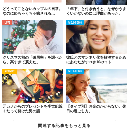
7.車で遠出をしてドライブデート
どうってことないカップルの日常。
「年下」と付き合うと、なぜかうま
なのにめちゃくちゃ癒される…
くいかないのには理由があった。
LOVE
WELL-BEING
クリスマス前の「破局率」を調べた
彼氏とのマンネリ化を解消するため
ら、高すぎて震えた。
にあなたがすべき10のコト
ACTIVITY
WELL-BEING
クリスマスはどこも混雑するから…と、あえて車での遠出を選ぶ
元カノからのプレゼントを半世紀近
【タイプ別】お金のかからない、休
くたって開けた男の話
日の過ごし方。
カップルも多いです。
車なら少し離れた郊外まで行けますし、帰りに夜景やイルミネー
関連する記事をもっと見る
ションを楽しむことも。それに、車の中は二人だけの密室空間。