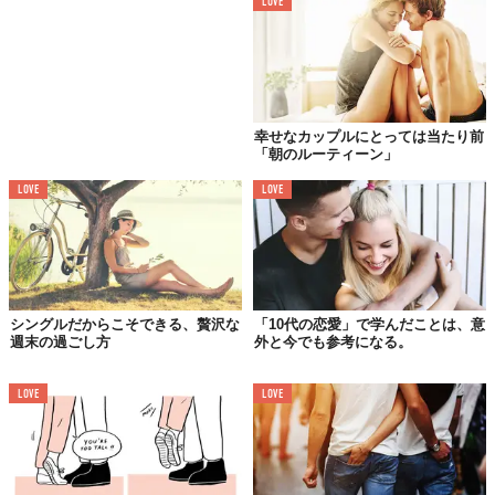
LOVE
レストランは予約で一杯だし、街中は混雑。でも、恋人と素敵な
クリスマスを過ごしたいと考える人に人気なのが、お洒落なバ
幸せなカップルにとっては当たり前
「朝のルーティーン」
ー。
LOVE
LOVE
ムードたっぷりの内装と美味しいカクテル。特別な一夜を求める
カップルにおすすめの過ごし方です。
6.クリスマスプレゼントを一緒にショッピング
シングルだからこそできる、贅沢な
「10代の恋愛」で学んだことは、意
クリスマスにショッピングをして、お互いに欲しいものを贈り合
週末の過ごし方
外と今でも参考になる。
いましょう。
わざわざ事前に買うのではなく、当日に一緒に買うという過ごし
LOVE
LOVE
方を選ぶカップルが増えています。確かに、これならプレゼント
を外すことはありませんよね！