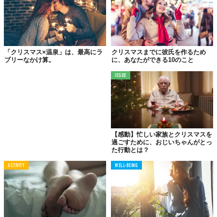
「クリスマス×温泉」は、最高にラ
クリスマスまでに彼氏を作るため
ブリーなかけ算。
に、あなたができる10のこと
ISSUE
【感動】忙しい家族とクリスマスを
過ごすために、おじいちゃんがとっ
美味しい食事をして楽しい時間を過ごしたら、普段よりも奮発し
た行動とは？
てちょっといいホテルでの一夜を…というのは、もはやデートの
ACTIVITY
WELL-BEING
定番。
「素敵なデートの最後はやっぱり素敵なホテル」という過ごし方
に憧れる女性は多いです。