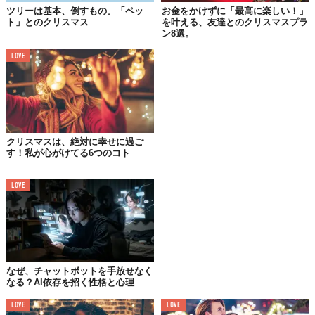
ツリーは基本、倒すもの。「ペッ
お金をかけずに「最高に楽しい！」
ト」とのクリスマス
を叶える、友達とのクリスマスプラ
クリスマスと言えば何と言ってもイルミネーション。
ン8選。
特別な夜だからこそ、素敵にライトアップされたイルミネーショ
LOVE
ンを見に行くというカップルが多いです。
ただ、寒さと混雑が大変なのでその後の対策はしっかりと考えて
おきましょう。
クリスマスは、絶対に幸せに過ご
2.素敵なレストランでディナー
す！私が心がけてる6つのコト
特別な日の過ごし方としての代表は、普段行かないようなレスト
ラン、予約が殺到するレストランでのディナーではないでしょう
LOVE
か。
レストランが独自に演出するクリスマスのコース料理やアレンジ
も、ムードを高める魅力の1つです。
なぜ、チャットボットを手放せなく
なる？AI依存を招く性格と心理
3.高級ホテルでのロマンティックなお泊まり
LOVE
LOVE