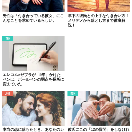
男性は「付き合っている彼女」にこ
年下の彼氏との上手な付き合い方！
んなことを求めているらしい。
メリデメから落とし方まで徹底解
説！
じゃあ、どこからが正式な恋人なのよ？それはカップルによって
様々。この人！と決めて、改めて「付き合おう」と、どちらかが
ITEM
告白をしたりすることも。よく聞くのは、友人や親に紹介される
時に、昇格するケース。
この間まで「This is ◯◯」と言われていたのが、「This is my
girlfriend, ◯◯」となるのだ。おお、ただの◯◯から、“ガールフ
レンド・◯◯” になった！と。ここで初めて、自分が正式な恋人
エレコム×ゼブラが「5年」かけた
に昇格したと分かるらしい。
ペンは、ボールペンの弱点を長所に
変えていた
でも思うんだけど、複数の相手とDatingしていて、ぶっちゃけ2番
LOVE
ITEM
目の男の子からガールフレンド昇格を言い渡されたら、どうする
んだろうか？
中には、1年くらいDating期間をとる人もいるらしい。ただし、正
式な恋人であるとお互いに認識し合えば、ここからはもちろん、
本当の恋に落ちたとき、あなたのカ
彼氏にこの「12の質問」をしなけれ
Dating期間のような遊びも、複数の異性との同時並行も、裏切り