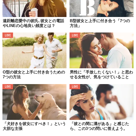
アメリカ人男性というと、女性に対してストレートに甘い言葉を
囁いてくれるイメージがある。が、彼らはたやすく「I love you」
というフレーズは口にしない。
遠距離恋愛中の彼氏､彼女との電話
B型彼女と上手に付き合う「7つの
やLINEの心地良い頻度とは？
方法」
Dating期間には決して言うことはないし、もし口にする男性がい
LOVE
LOVE
るとしたら、彼は泥酔しているか、ろくでもない奴と断言しても
よい。なので、一種のバロメーターにもなる。
晴れて恋人同士となると「I like you」というフレーズで愛情表現
をする。それが「I like you so much」「I like you very much」に
なり、最終形態として「I love you」に変わるらしい。
O型の彼女と上手に付き合うための
男性に「手放したくない！」と思わ
7つの方法
せる女性が、気をつけていること
これを言われるまでの期間は、カップルによって様々。恋人同士
LOVE
LOVE
になってから1ヶ月で言われるカップルもいれば、1年以上かかる
カップルもいるとか。 マサチューセッツ工科大学のリサーチによ
ると、男性は付き合い始めてから97日を過ぎたあたりで、「I love
you」というフレーズを口にしようかを、考え始めるらしい。
「犬好きを彼女にすべき！」という
「彼との間に溝がある」と感じた
約3ヶ月間かけて、その相手が “I love youに値するか” を見極める
大胆な主張
ら、この3つの問いに答えよう。
というのだ。この統計に関しては、アメリカ人女性も同様の意見