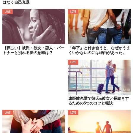
はなく自己充足
し期間なのだ。
LOVE
LOVE
この期間にあるならば、毎日一緒に過ごしていようが、彼女だと
は限らない。毎日健気に晩御飯を作りに行っていた子が、むざむ
ざと振られたのを幾度見たことか…。
【夢占い】彼氏・彼女・恋人・パー
「年下」と付き合うと、なぜかうま
紹介のときに初めてわかる
トナーと別れる夢の意味は？
くいかないのには理由があった。
「あ、彼女なんですね」
LOVE
遠距離恋愛で彼氏&彼女と長続きす
るための5つのコツと秘訣
LOVE
LOVE