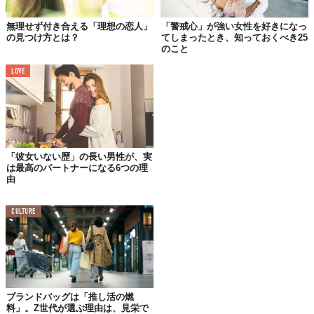
無理せず付き合える「理想の恋人」
「警戒心」が強い女性を好きになっ
の見つけ方とは？
てしまったとき、知っておくべき25
のこと
LOVE
1回目のデートはおしゃれなレストランでディナー、2回目は週末
ランチ、そのあと買い物。3回目のデートで告白されてカップル
に。… こんな教科書に出てくるような恋愛の始まり方はない。だ
って彼らには、告白という概念がないから。
「彼女いない歴」の長い男性が、実
は最高のパートナーになる6つの理
ニューヨークにいるとよく、「私と彼、いまDating（デーティン
由
グ）期間なの！」というフレーズを耳にする。来て当初は「ふー
ん、付き合ってるんだ」と思っていたが、大きな勘違い。「あれ
CULTURE
っ？この間◯◯とDatingって言ってたのに、なんで△△と歩いて
んだろ？」なんてことも。
Dating期間、彼らはお互いをBoyfriend、Girlfriendとも呼び合わな
い。そしてそのDating期間は、複数相手と同時並行でもいいとい
う。この期間は、デートをして男女の関係になった異性が「本当
ブランドバッグは「推し活の燃
料」。Z世代が選ぶ理由は、見栄で
にこの相手が恋人として相応しいのか」を見極める、いわばお試