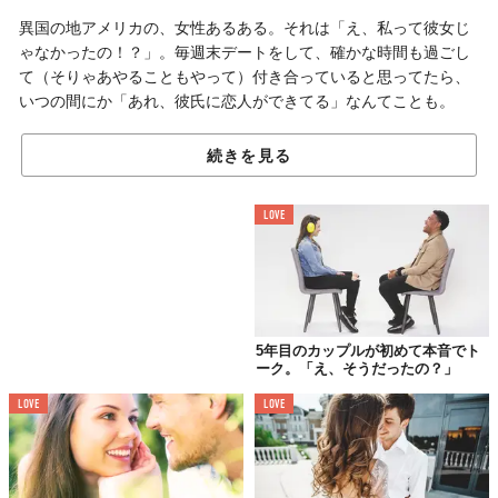
異国の地アメリカの、女性あるある。それは「え、私って彼女じ
ゃなかったの！？」。毎週末デートをして、確かな時間も過ごし
て（そりゃあやることもやって）付き合っていると思ってたら、
いつの間にか「あれ、彼氏に恋人ができてる」なんてことも。
付き合ってください！から始まらないから、分からない。一体い
続きを見る
つから彼女なの？
LOVE
Datingという名の
「見定め期間」
5年目のカップルが初めて本音でト
ーク。「え、そうだったの？」
LOVE
LOVE