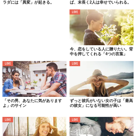
ラダには「異変」が起きる。
ば、末長く2人は幸せでいられる。
行為になる。このあたりでやっと、日本でいう彼氏・彼女の感覚
か。
LOVE
これまた
I LOVE YOUまでが長いよ
今、恋をしている人に贈りたい。背
中を押してくれる「4つの言葉」
LOVE
LOVE
「その男、あなたに気があります
ずっと彼氏がいない女の子は「最高
よ」のサイン
の彼女」になる可能性が高い
LOVE
LOVE