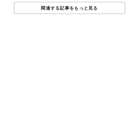
を持っており、3ヶ月〜1年以内に言われるのが良い案配だと考え
関連する記事をもっと見る
られている。
付き合うまでそんなに長くて、「I love you」までもそんなに遠い
のか…。正式に彼女になるまでに苦労して、憧れのセリフまでま
た苦労しなきゃいけないなんて。嘘でもいいから「I love you」と
言って欲しい筆者にとっては、本当にツライ。しばらく「彼氏い
ません」が定着しそうなアラサーである。
HEAPS
「時代と社会の、決まり文句にとらわれない」ニューヨー
クに拠点を置く、サブカル＆カウンターカルチャー専門の
デジタルマガジン。世界各都市の個人・コミュニティが起
こすユニークな取り組みやムーブメントをいち早く嗅ぎつ
け配信中。世界のマイノリティたちの生き様を届けます。
www.heapsmag.com
Text by 川島ノンキ
TABI LABO
この世界は、もっと広いはずだ。