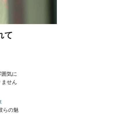
れて
雰囲気に
りません
t
る彼らの魅