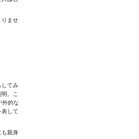
まりませ
らしてみ
判明。こ
が外的な
を表して
にも親身