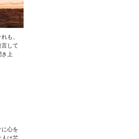
それも、
発言して
聞き上
ぐに心を
な人は芯