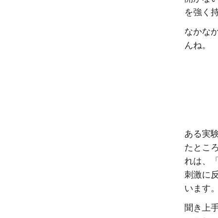
を強く
なかな
んね。
ある実
たとこ
れは、「
刺激に
います
聞き上