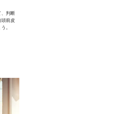
て、判断
前頭前皮
ょう。