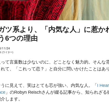
ガツ系より、「内気な人」に惹か
う6つの理由
6/11/24
 S (ライター)
人って言葉数は少ないのに、どことなく魅力的。そんな
まれて、「これって恋？」と自分に問いかけたことはあ
そうに見えて、実はとても芯が強い、内気な人。「
I Hear
nce
」のRobyn Reischさんが綴る記事から、知られざ
紹介します。