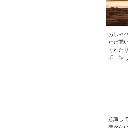
おしゃ
ただ聞
くれた
手。話
意識し
開かな