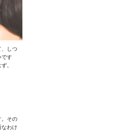
て、しつ
いです
はず。
す。その
断なわけ