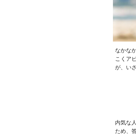
なかな
こくア
が、い
内気な
ため、