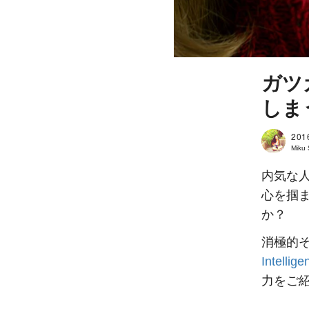
ガツ
しま
201
Miku
内気な
心を掴
か？
消極的
Intellige
力をご