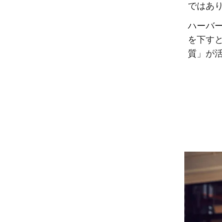
ではあ
ハーバ
を下す
質」が