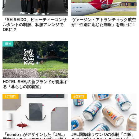
「SHISEIDO」ビューティーコンサ
ヴァージン・アトランティック航空
ルタントの制服、私服アレンジで
が「性別に応じた制服」を廃止に！
OKに？
ITEM
HOTEL SHE,の新ブランドが提案す
る「暮らしの試着室」
ACTIVITY
ACTIVITY
「nendo」がデザインした「JAL」
JAL国際線ラウンジの余剰「ご飯」