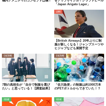
機内アメニティのコンセプトは鶴！
をアップサイクル！クラフトビール
「Japan Arigato Lager」
LOVE
【British Airways】20年ぶりに制
服が新しくなる！ジャンプスーツや
ヒジャブなども展開予定
CULTURE
CULTURE
7割の高校生が「自分で制服を選び
「佐川急便」の制服は約1000万本
たい」と思っている！【調査結果】
のPETボトルからできていた！？
ISSUE
ISSUE