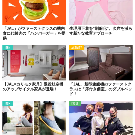
「JAL」がファーストクラスの機内
生理用下着を“制服化”。欠席を減ら
食に代替肉の「ハンバーガー」を提
す新たな教育アプローチ
供
ITEM
ACTIVITY
【JAL×カリモク家具】退役航空機
「JAL」新型旗艦機のファーストク
のアップサイクル家具が登場！
ラスは「扉付き個室」のダブルベッ
ド！
ITEM
ISSUE