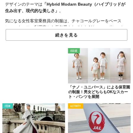
デザインのテーマは
「Hybrid Modarn Beauty（ハイブリッドが
生み出す、現代的な美しさ」
。
気になる女性客室乗務員の制服は、チャコールグレーをベース
に、スタッフ、利用客から長年愛されてきたJALのコーポレート
カラーである赤を差し色に採用。
“らしさ”
を活かしながらも、こ
続きを見る
れまでになかった切り替えやリブ使いなどで
モダンな雰囲気
に。
さらに、バルーンスリーブ仕様の
ワンピース
のほかにスタイリッ
ISSUE
シュな
パンツスタイル
も用意。スタッフの多様な働き方のサポー
トをはかる。
客室乗務員だけでなく、運航乗務員や整備士、地上での接客を担
当するスタッフなど、多くの部門で導入がスタートした新制服
は、
再生ポリエステル
を使用するなど、
環境問題への積極的な取
「ナノ・ユニバース」による保育園
の制服！男女どちらもOKなスカー
り組み
もポイントとなっている。
ト・パンツを展開
新制服で彩られた機内で心地いいサービスを受けながら旅できる
ITEM
ACTIVITY
ときが、一日も早くやってきますように......。
Top image: ©
JAL
TABI LABO