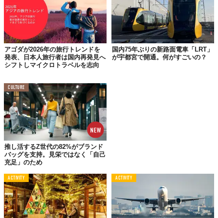
れない問題が浮き彫りに。
「この時代に、発信不足って......」
と感じてしまうが、これはIT
先進国に比べてインフラ整備が進んでいない
日本ならではの大き
な課題のひとつ
といえるかもしれない。ただ、問題点がはっきり
アゴダが2026年の旅行トレンドを
国内75年ぶりの新路面電車「LRT」
発表、日本人旅行者は国内再発見へ
が宇都宮で開通。何がすごいの？
している以上、
改善
もしやすいはず。
シフトしマイクロトラベルを志向
この先ますますトレンドになっていくであろう「サステナブル・
トラベル」。一時の流行にとどまらず、
“新しいスタンダード”
と
CULTURE
なっていくことに期待したい。
Top image: ©
Booking.com Japan K.K.
TABI LABO
この世界は、もっと広いはずだ。
推し活するZ世代の82%がブランド
バッグを支持。見栄ではなく「自己
充足」のため
ACTIVITY
ACTIVITY