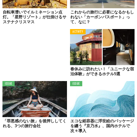
自転車漕いでイルミネーション点
これからの旅行に必要になるかもし
灯。「星野リゾート」が仕掛けるサ
れない「カーボンパスポート」っ
ステナクリスマス
て、なに？
ACTIVITY
春休みに訪れたい！「ユニークな宿
泊体験」ができるホテル5選
ISSUE
ISSUE
「罪悪感のない旅」を後押ししてく
エコな紙容器に浮世絵のパッケージ
れる、3つの旅行会社
を纏う『京乃水』、国内ホテルで
次々導入