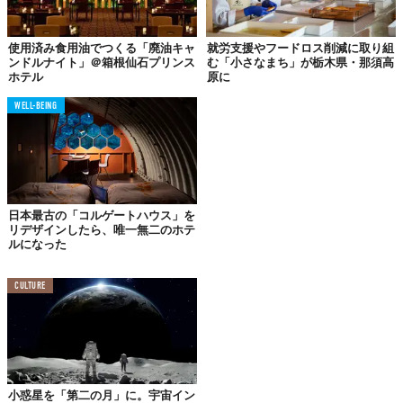
使用済み食用油でつくる「廃油キャ
就労支援やフードロス削減に取り組
ンドルナイト」＠箱根仙石プリンス
む「小さなまち」が栃木県・那須高
ホテル
原に
© Booking.com Japan K.K.
WELL-BEING
ほかには
「旅先ではその土地の文化を代表するような体験がした
い」
や
「人気のスポットやアトラクションは避け、旅行客の集中
を防ぎ利益を広く分散させたい」
といった、
地域社会
や
文化の持
続可能性
を配慮する声も多かったそう。
この調査が始められた6年前と比べると、国内旅行におけるサステ
日本最古の「コルゲートハウス」を
ナビリティを求める人は
増加傾向
にあるという。新型コロナの影
リデザインしたら、唯一無二のホテ
ルになった
響で社会問題が“ひとごとではなくなった”今日、持続可能性への
意識をあらためる声が広がったのだろう。
CULTURE
なお、これはいい傾向ではあるものの、
世界基準でみると日本の
旅行者の意識はまだまだ低い
という。
というのも、旅先でサステイナブルな活動を実践しているという
旅行者は海外の割合と比べると
半数以下
。
小惑星を「第二の月」に。宇宙イン
この差の背景には、旅行者自身の意識だけでなく、
施設側の発信