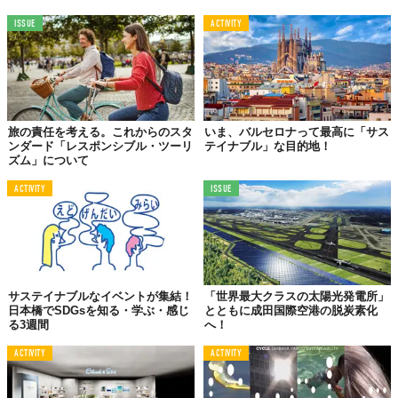
ISSUE
ACTIVITY
旅の責任を考える。これからのスタ
いま、バルセロナって最高に「サス
ンダード「レスポンシブル・ツーリ
テイナブル」な目的地！
ズム」について
ACTIVITY
ISSUE
サステイナブルなイベントが集結！
「世界最大クラスの太陽光発電所」
日本橋でSDGsを知る・学ぶ・感じ
とともに成田国際空港の脱炭素化
る3週間
へ！
ACTIVITY
ACTIVITY