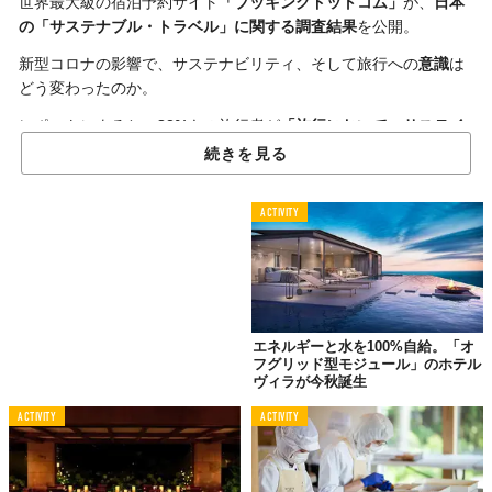
世界最大級の宿泊予約サイト
「ブッキングドットコム」
が、
日本
の「サステナブル・トラベル」に関する調査結果
を公開。
新型コロナの影響で、サステナビリティ、そして旅行への
意識
は
どう変わったのか。
レポートによると、
82%
もの旅行者が
「旅行において、サステイ
ナビリティが非常に重要」
と回答し、そのうち
42%
はコロナ禍影
続きを見る
響で
よりサステイナブルな旅を望むようになった
そう。
ところで、
“サステイナブルな旅”
とはどんなもの？レポートで
ACTIVITY
は、旅行者が取れるより具体的な持続性のためのアクションにつ
いても言及している。
たとえば、もっとも多かったのは
「旅行中のゴミの量、そしてエ
ネルギー消費量を減らしたい」
という声や、
「より環境に優しい
交通手段を利用したい」
といった意見。
エネルギーと水を100%自給。「オ
フグリッド型モジュール」のホテル
ヴィラが今秋誕生
ACTIVITY
ACTIVITY