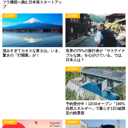
フラ構想へ挑む日本発スタートアッ
力の低さ
も課題として挙げられるそうだ。
プ
ACTIVITY
ACTIVITY
混みすぎてカオスな富士山。いま、
世界の75%の旅行者が「サステイナ
驚きの「打開案」が！
ブルな旅」を心がけている。では、
日本人は？
ACTIVITY
© Booking.com Japan K.K.
グラフが表す通り、日本の旅行者が滞在を希望する施設への期待
値はかなり低い。これは
「サステナビリティを意識して宿泊先を
選ぶ」という概念がまだ浸透していない
ことの現れともいえる。
予約受付中！12/10オープン「100%
自然エネルギー」で暮らす1日1組限
「ブッキングドットコム」のパートナー施設のうち、3/4が「サス
定の絶景宿
テナブルな取り組みをしている」と回答しているものの、取り組
みについてユーザーに積極的に伝えている施設は
31%
しかないと
ACTIVITY
ACTIVITY
いう。ネット上の情報不足によって、利用者が事前に情報を得ら