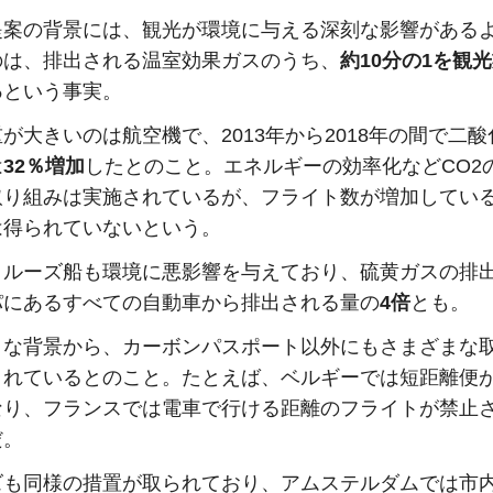
提案の背景には、観光が環境に与える深刻な影響がある
のは、排出される温室効果ガスのうち、
約10分の1を観
る
という事実。
が大きいのは航空機で、2013年から2018年の間で二
は
32％増加
したとのこと。エネルギーの効率化などCO2
取り組みは実施されているが、フライト数が増加してい
は得られていないという。
クルーズ船も環境に悪影響を与えており、硫黄ガスの排
パにあるすべての自動車から排出される量の
4倍
とも。
うな背景から、カーボンパスポート以外にもさまざまな
されているとのこと。たとえば、ベルギーでは短距離便
なり、フランスでは電車で行ける距離のフライトが禁止
だ。
ズも同様の措置が取られており、アムステルダムでは市