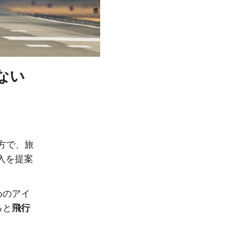
ない
方で、旅
入を提案
めのアイ
ると
飛行