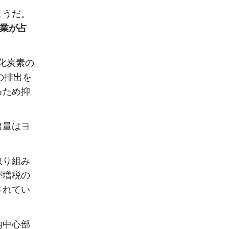
ようだ。
光業が占
酸化炭素の
の排出を
るため抑
出量はヨ
取り組み
が増税の
されてい
内中心部