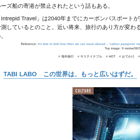
ルーズ船の寄港が禁止されたという話もある。
ntrepid Travel」は2040年までにカーボンパスポー
予測しているとのこと。近い将来、旅行のあり方が変わ
い。
Reference:
It’s time to limit how often we can travel abroad – ‘carbon passports’ 
Top image: ©
motive56/
#
海外旅行
#
サステイナブル
#
HOT
#
おでかけ
TABI LABO この世界は、もっと広いはずだ。
CULTURE