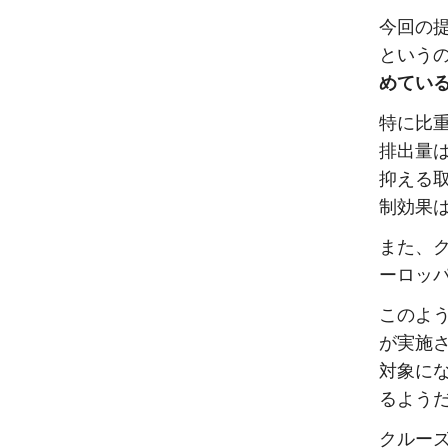
今回の
という
めてい
特に比重
排出量
抑える
制効果
また、
ーロッ
このよ
が実施
対象に
るよう
クルー