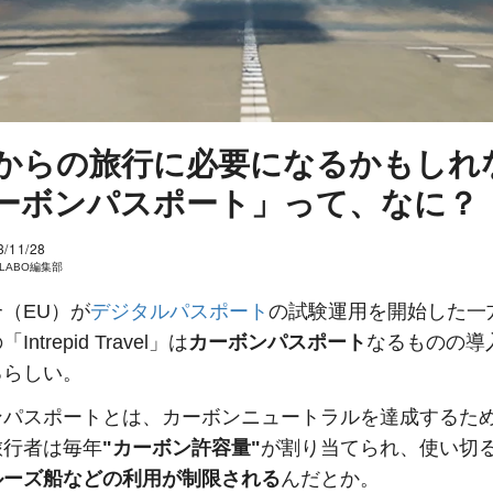
からの旅行に必要になるかもしれ
ーボンパスポート」って、なに？
3/11/28
I LABO編集部
（EU）が
デジタルパスポート
の試験運用を開始した一
ntrepid Travel」は
カーボンパスポート
なるものの導
るらしい。
ンパスポートとは、カーボンニュートラルを達成するた
旅行者は毎年
"カーボン許容量"
が割り当てられ、使い切
ルーズ船などの利用が制限される
んだとか。