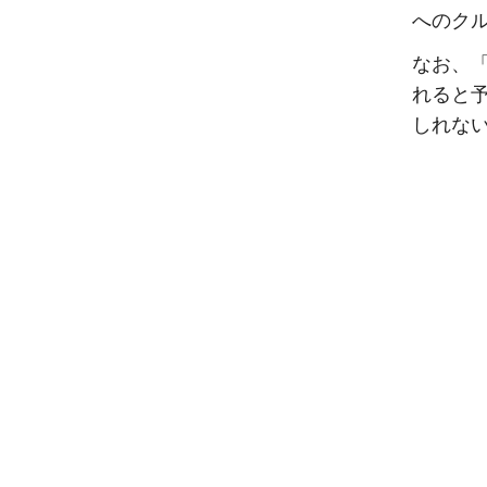
へのク
なお、「I
れると
しれな