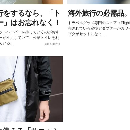
行をするなら、「ト
海外旅行の必需品
ー」はお忘れなく！
トラベルグッズ専門のストア〈Fligh
売されている変換アダプターがカワイ
ットペーパーを持っていくのがおす
プタがセットになっ...
ーが不足していて、公衆トイレを利
いる...
2022/08/10