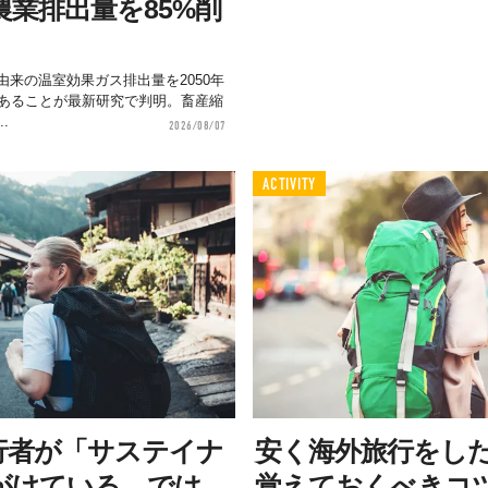
業排出量を85%削
来の温室効果ガス排出量を2050年
があることが最新研究で判明。畜産縮
.
2026/08/07
ACTIVITY
行者が「サステイナ
安く海外旅行をし
がけている。では、
覚えておくべきコ