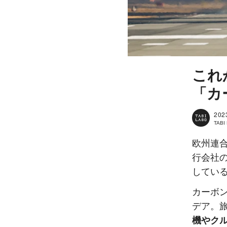
これ
「カ
202
TAB
欧州連合
行会社の「I
してい
カーボ
デア。
機やク