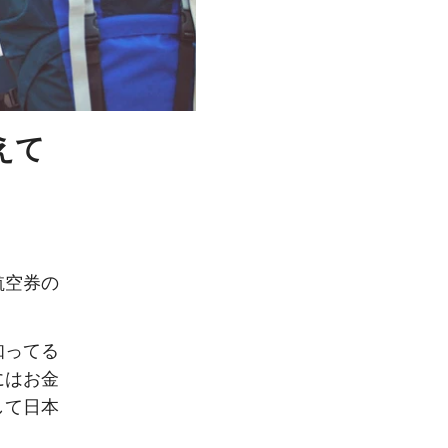
えて
航空券の
知ってる
にはお金
して日本