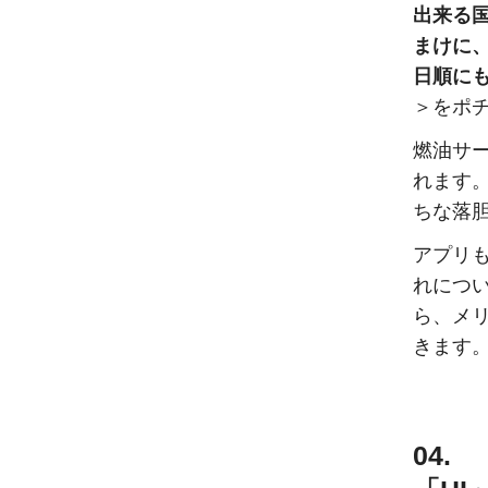
出来る
まけに
日順に
＞をポ
燃油サ
れます
ちな落
アプリ
れにつ
ら、メ
きます
04.