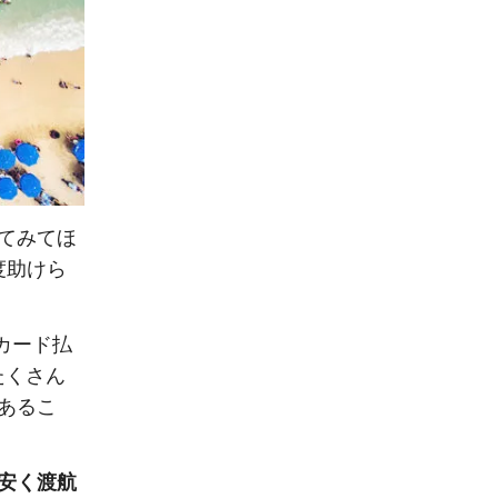
てみてほ
度助けら
カード払
たくさん
あるこ
安く渡航