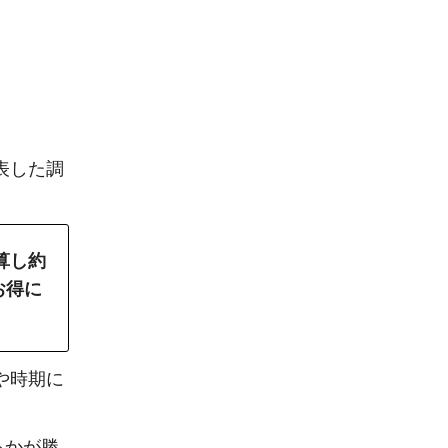
発表した調
算し約
お得に
や時期に
るかが勝