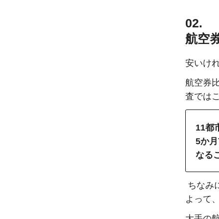
02.
航空券
安いけ
航空券比
査では
11
5か月
なる
ちなみ
よって
大手の