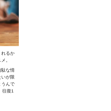
くれるか
スメ。
無駄な情
たいが限
まうんで
、往復1