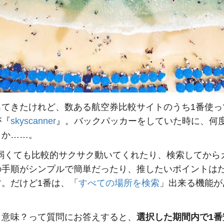
出てきたけれど、数ある航空券比較サイトのうち1番使っ
が『
skyscanner
』。バックパッカーをしていた時に、何
とか……。
iが弱くても比較的サクサク動いてくれたり、検索してから
の手順がシンプルで簡単だったり、推したいポイントは
す。だけど1番は、「
すべての場所を検索
」出来る機能が
う意味？って質問にお答えすると、
選択した期間内で1番