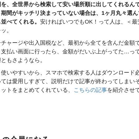
国を、全世界から検索して安い場所順に出してくれるん
、期間がキッチリ決まっていない場合は、1ヶ月丸々選ん
も並べてくれる。
安ければいつでもOK！って人は、＜最
チッ。
ーチャージや出入国税など、最初から全てを含んだ金額
。支払い画面に行ったら、金額がだいぶ上がってた…っ
胆ともさようなら。
も使いやすいから、スマホで検索する人はダウンロード
いては愛用しすぎて、説明だけで記事が終わってしまい
リットをまとめてくれている、
こちらの記事
を紹介させ
。