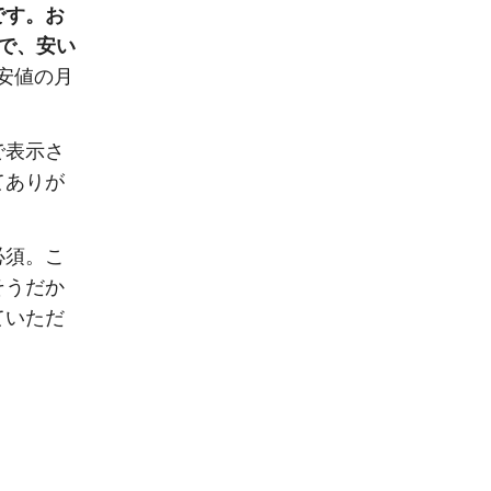
です。お
で、安い
安値の月
で表示さ
てありが
必須。こ
そうだか
ていただ