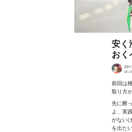
安く
おく
201
ほしゆき
前回は
取り方
先に断
よ、実
がない
を出た