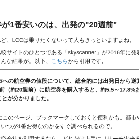
が1番安いのは、出発の"20週前"
れど、LCCは乗りたくないって人もきっといますよね。
較サイトのひとつである「skyscanner」が2016年に
こんな結果が。以下、
こちら
から引用です。
都市への航空券の値段について、総合的には出発日から逆
前（約20週前）に航空券を購入すると、約5.5～17.8%
ことが分かりました。
にこのページ、ブックマークしておくと便利かも。都市
、いつが1番お得なのかをすぐ調べられるので。
航空会社を利用するなら、どれだけ上手にリサーチ出来