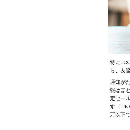
特にL
ら、友
通知が
報はほ
定セー
す（LI
万以下