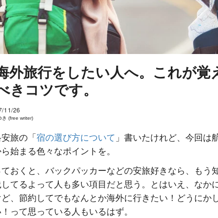
海外旅行をしたい人へ。これが覚
べきコツです。
7/11/26
 (free writer)
格安旅の「
宿の選び方について
」書いたけれど、今回は
から始まる色々なポイントを。
っておくと、バックパッカーなどの安旅好きなら、もう
践してるよって人も多い項目だと思う。とはいえ、なか
けど、節約してでもなんとか海外に行きたい！どうにか
い！って思っている人もいるはず。