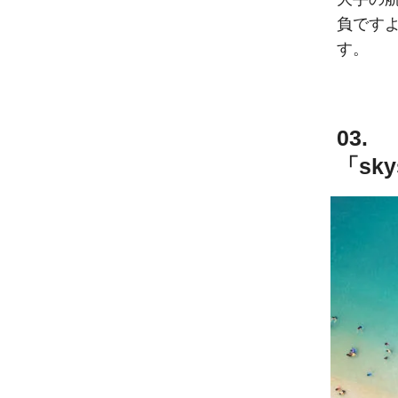
負です
す。
03.
「sk