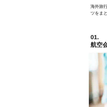
海外旅
ツをま
01.
航空会