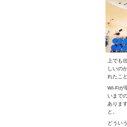
上でも
しいの
れたこ
Wi-F
いまで
ありま
と。
どうい