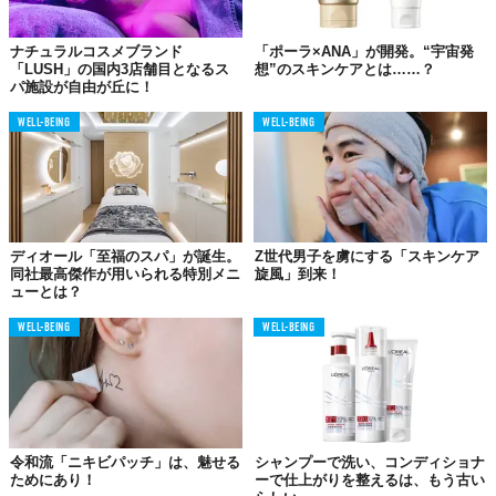
ナチュラルコスメブランド
「ポーラ×ANA」が開発。“宇宙発
「LUSH」の国内3店舗目となるス
想”のスキンケアとは……？
パ施設が自由が丘に！
WELL-BEING
WELL-BEING
ディオール「至福のスパ」が誕生。
Z世代男子を虜にする「スキンケア
同社最高傑作が用いられる特別メニ
旋風」到来！
ューとは？
WELL-BEING
WELL-BEING
令和流「ニキビパッチ」は、魅せる
シャンプーで洗い、コンディショナ
ためにあり！
ーで仕上がりを整えるは、もう古い