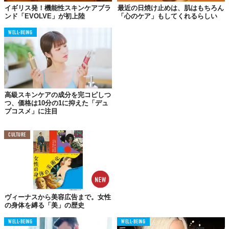
イギリス発！機能性スキンケアブラ
最近の日焼け止めは、肌はもちろん
世の中からムダ毛という言葉がもっとなくなれば、より多くの人
ンド「EVOLVE」が初上陸
「心のケア」もしてくれるらしい
が生きやすい社会になるはず！
WELL-BEING
『
#BodyHairPositive』
【特設サイト】
https://schick.jp/pages/bhp
Top image: ©
シック・ジャパン株式会社 (Schick Japan K.K.)
高級スキンケアの成分を完コピしつ
つ、価格は10分の1に抑えた「デュ
プコスメ」に注目
TABI LABO
この世界は、もっと広いはずだ。
CULTURE
ヴィーナスから美容広告まで。女性
の身体を縛る「美」の歴史
WELL-BEING
WELL-BEING