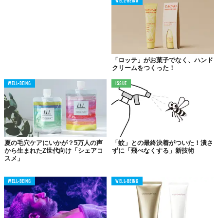
WELL-BEING
「ロッテ」がお菓子でなく、ハンド
クリームをつくった！
WELL-BEING
ISSUE
夏の毛穴ケアにいかが？5万人の声
「蚊」との最終決着がついた！潰さ
から生まれたZ世代向け「シェアコ
ずに「飛べなくする」新技術
スメ」
WELL-BEING
WELL-BEING