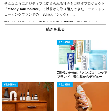
そんなふうにポジティブに捉えられる社会を目指すプロジェクト
「
#BodyHairPositive
」に以前から取り組んできた、ウェットシ
ェービングブランドの「Schick（シック）」。
同社が、時代とともに変化する
体毛の価値観
に寄り添うため、
「ムダ毛」という表現を撤廃する
と発表した。
続きを見る
女性は体毛をケアすることが当たり前
異性の目を気にして体毛を処理しなくてはならない
WELL-BEING
など、これまで国内トップシェアを誇るブランドとして、毛をネ
ガティブにとらえたメッセージを発信してきた。
が、「剃る」「整える」「残す」など、さまざまな
選択肢
がある
なかで、ムダ毛という表現は適切ではない……と考え、今回の決
Z世代のための「メンズスキンケア
定に至ったそう。
ブランド」資生堂からデビュー
今年の12月末を目処に、各種ウェブサイトや印刷物の表現を
随時
WELL-BEING
WELL-BEING
変更
していく方針だという。
と同時に、今後ますます「#BodyHairPositive」を推進し、剃る選
択をした時には、
自分らしさを表現する行為
としてそれを楽しめ
るようサポートしていきたいとか。