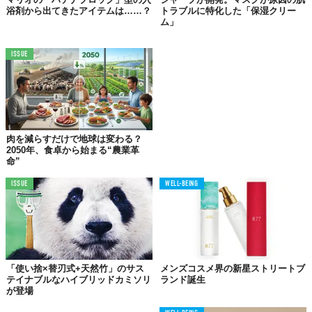
浴剤から出てきたアイテムは……？
トラブルに特化した「保湿クリー
ム」
ISSUE
肉を減らすだけで地球は変わる？
2050年、食卓から始まる“農業革
命”
ISSUE
WELL-BEING
「使い捨×替刃式+天然竹」のサス
メンズコスメ界の新星ストリートブ
テイナブルなハイブリッドカミソリ
ランド誕生
が登場