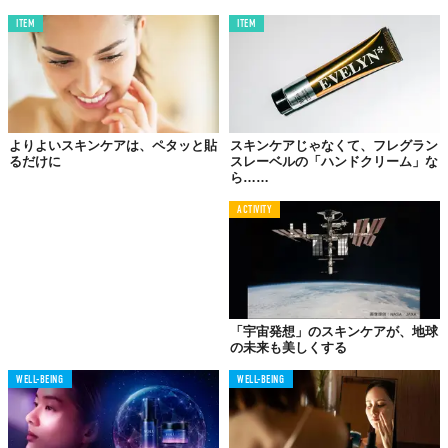
ITEM
ITEM
よりよいスキンケアは、ペタッと貼
スキンケアじゃなくて、フレグラン
るだけに
スレーベルの「ハンドクリーム」な
ら……
ACTIVITY
「宇宙発想」のスキンケアが、地球
Instagram/skincaregenerics
の未来も美しくする
「
成分が似ていれば効果も同じ
」と、大胆にも主張するSkincare
WELL-BEING
WELL-BEING
Generics。同社は製品開発において、人気商品の成分を徹底的に
分析。類似性の高い成分を厳選し、製品の性能試験を行い品質に
もこだわっていると自信をのぞかせる。