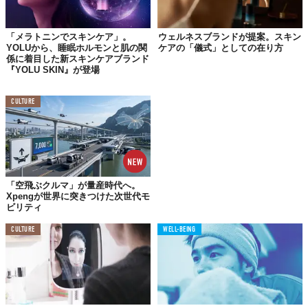
近年、世界的な物価高騰の影響も相まって、化粧品市場では価格
と品質のバランスを重視する傾向が強まっている。特に、Z世代
「メラトニンでスキンケア」。
ウェルネスブランドが提案。スキン
は従来のブランドイメージや広告に左右されるのではなく、自ら
YOLUから、睡眠ホルモンと肌の関
ケアの「儀式」としての在り方
情報を収集し、賢く商品を選択する傾向がある。
係に着目した新スキンケアブランド
『YOLU SKIN』が登場
実際、TikTokでは「#makeupdupes」の視聴回数が11億回を突
破。消費者インサイト企業「Spate」の調査でも、昨年8月までの
CULTURE
1年間で、スキンケア関連の「ジェネリック商品」のオンライン検
索数は123.5%増加しているというデータもある。
あなたが重視するのは？
「空飛ぶクルマ」が量産時代へ。
新たな価値観でスキンケア選びを
Xpengが世界に突きつけた次世代モ
ビリティ
少し前までは、「
良いもの=高価
」という価値観が主流だったかも
しれない。しかし、情報過多な現代において本当に価値のあるも
CULTURE
WELL-BEING
のを見極める力は、ますます重要になっている。Skincare
Genericsの登場は、高価格帯のスキンケアにこだわっていた人々
に「成分」という新しい視点を与え、本当に大切なものを見つめ
直すきっかけを与えてくれているのかもしれない。