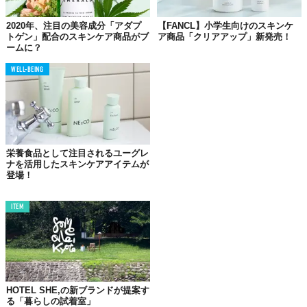
Barbara Sturm」の325ドルのヒアルロン酸セラムと、少なくとも
80%もの成分が同じ
というのだから驚きだ。
2020年、注目の美容成分「アダプ
【FANCL】小学生向けのスキンケ
トゲン」配合のスキンケア商品がブ
ア商品「クリアアップ」新発売！
創設者Will Henderson氏は「高級ブランドだからといって、特別
ームに？
な成分が使われているわけではない。同じ成分を配合した商品
を、もっと手軽な価格で提供したい」と「Beauty Independent」
WELL-BEING
に
語っている
。
@skylerreneee
 drugstore dupes that are better than the 
栄養食品として注目されるユーグレ
original 
#drugstoremakeup
#affordablemakeup
♬ original 
ナを活用したスキンケアアイテムが
sound - Sky
登場！
ITEM
TikTok/skylerreneee
「成分ダマシ」は大歓迎
背景にある消費者の意識変化
HOTEL SHE,の新ブランドが提案す
る「暮らしの試着室」