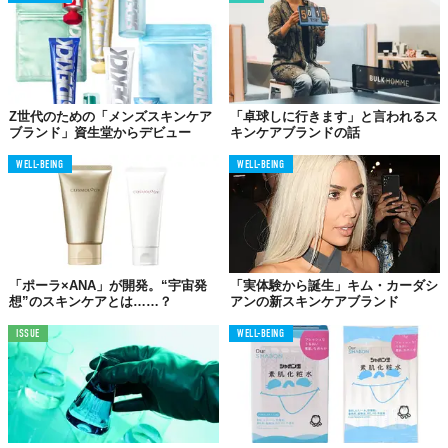
この世界は、もっと広いはずだ。
Z世代のための「メンズスキンケア
「卓球しに行きます」と言われるス
ブランド」資生堂からデビュー
キンケアブランドの話
WELL-BEING
WELL-BEING
「ポーラ×ANA」が開発。“宇宙発
「実体験から誕生」キム・カーダシ
想”のスキンケアとは……？
アンの新スキンケアブランド
ISSUE
WELL-BEING