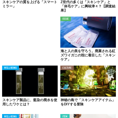
スキンケアの質を上げる「スマート
Z世代の多くは「スキンケア」と
ミラー」
「体毛ケア」に興味津々？【調査結
果】
👀GenZ's Eye👀
ISSUE
最近、インフルエンサーやユーザーによる口コ
ミの拡散が美容液の人気を後押ししている。ス
トレッチや食生活の改善を紹介するよりも、単
海と人の美を守ろう。廃棄される紅
ズワイガニの殻に着目した「スキン
に購入して塗るだけで済むため実践しやすく、
ケア」
さらに報酬も発生する。
WELL-BEING
CULTURE
しかし、ある成分が人気だからという理由だけ
で購入したり、美容液に頼りきったりする美容
法は、控えるべきではないだろうか。
Reference:
New Brand Skincare Generics Is Proudly Duping Augustinus Bader And La Mer
スキンケア製品に、藍染の廃水を使
神秘の島で「スキンケアアイテム」
Top image: ©
iStock.com/PonyWang
用したワケとは？
をDIYする冒険
TABI LABO
WELL-BEING
ITEM