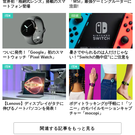
世界初「格納式レンズ」搭載のスマ
「MSI」最強ゲーミングルーターに
ートフォン登場
注目!
ITEM
ISSUE
ついに発売！「Google」初のスマ
暑さでやられるのは人だけじゃな
ートウォッチ「Pixel Watch」
い！“Switchの熱中症”にご注意を
ITEM
ITEM
【Lenovo】ディスプレイがタテに
ボディトラッキングが手軽に！「ソ
伸びるノートパソコンを発表！
ニー」のモバイルモーションキャプ
チャー「mocopi」
関連する記事をもっと見る