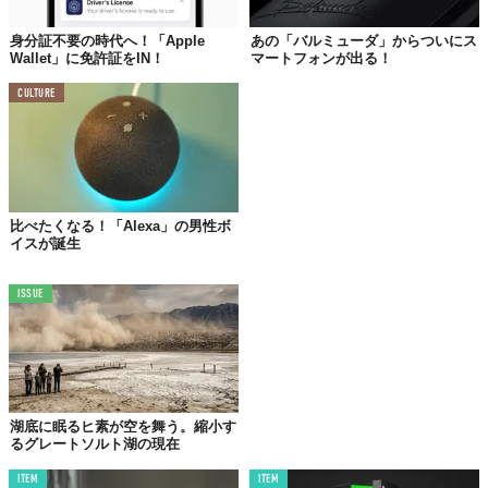
これ、
伸ばせて折りたためて捻れる
素材が使われているとのこ
と。歪んだり損傷したりすることなく、ディスプレイの形状を変
身分証不要の時代へ！「Apple
あの「バルミューダ」からついにス
えられるんだそう。
Wallet」に免許証をIN！
マートフォンが出る！
もとのサイズは
12インチ
で、最大
14インチ
まで伸びるらしい。ま
CULTURE
た、
micro-LED
を採用することで、
解像度
はほかのディスプレイ
と比べて遜色ないんだとか。
比べたくなる！「Alexa」の男性ボ
イスが誕生
ISSUE
湖底に眠るヒ素が空を舞う。縮小す
るグレートソルト湖の現在
ITEM
ITEM