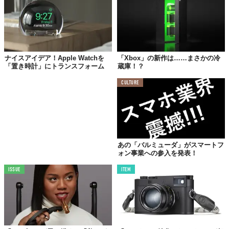
©LG DISPLAY
この
柔軟性
があれば、将来的には家具や自動車、航空機などの
曲
面
にディスプレイの設置が見込めるとのこと。また、身体はもち
ろん、衣類にもモニターを取り付けられるかもしれないらしい。
ウェアラブルの定義が、変わりそうだ——。
ナイスアイデア！Apple Watchを
「Xbox」の新作は……まさかの冷
「置き時計」にトランスフォーム
蔵庫！？
Reference:
LG Display Unveils the World’s First High-Resolution Stretchable Display
Top image: ©
LG DISPLAY
CULTURE
TABI LABO
この世界は、もっと広いはずだ。
あの「バルミューダ」がスマートフ
ォン事業への参入を発表！
ISSUE
ITEM