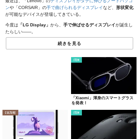
最近は、「Lenovo」の
ディスプレイがタテに伸びるノートパソコ
ン
や「CORSAIR」の
手で曲げられるディスプレイ
など、
形状変化
が可能なデバイスが登場してきている。
今度は
「LG Display」
から、
手で伸ばせるディスプレイ
が誕生し
たらしい——。
続きを見る
ITEM
「Xiaomi」渾身のスマートグラス
を発表！
CULTURE
ITEM
©LG DISPLAY