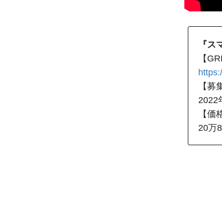
『ス
【GR
https:
【募
202
【価
20万