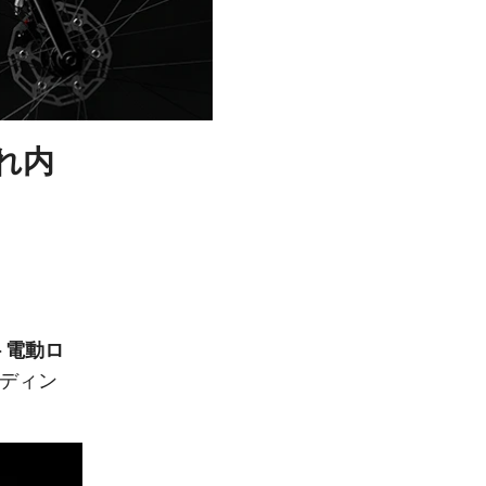
れ内
ト電動ロ
ディン