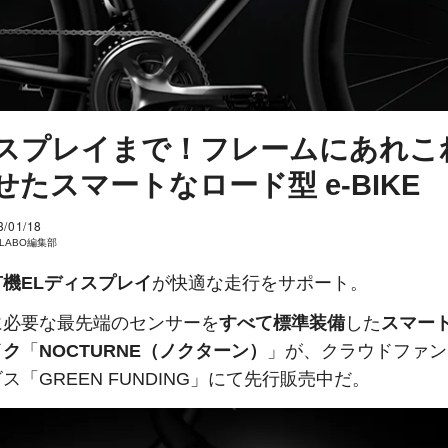
スプレイまで！フレームにあれこ
せたスマートなロード型 e-BIKE
3/01/18
I LABO編集部
機ELディスプレイ
が快適な走行をサポート。
に必要な最先端のセンサーを
すべて標準装備
した
スマー
イク
「
NOCTURNE（ノクターン）
」が、クラウドファン
ス「GREEN FUNDING」にて先行販売中だ。