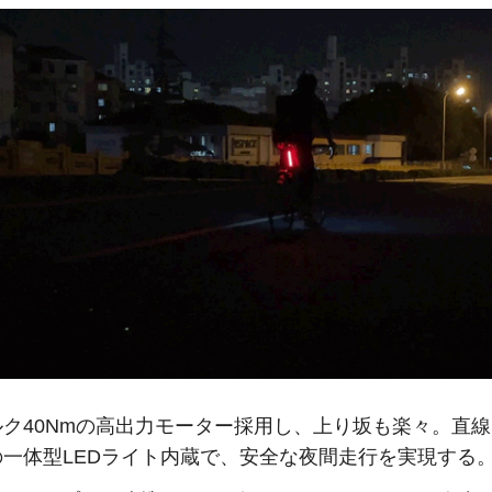
ルク40Nmの高出力モーター採用し、上り坂も楽々。直
の一体型LEDライト内蔵で、安全な夜間走行を実現する