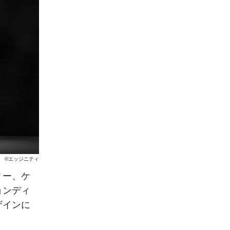
©エッジニティ
リー、ケ
ョンディ
ザインに