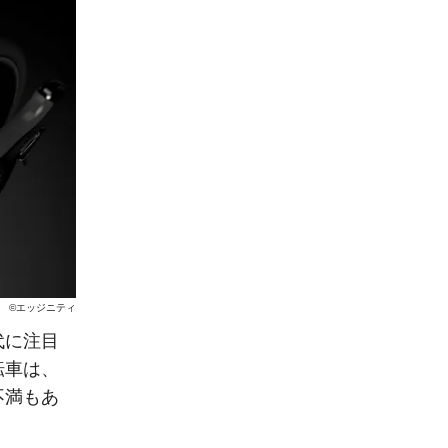
©エッジニティ
代に注目
転車は、
不満もあ