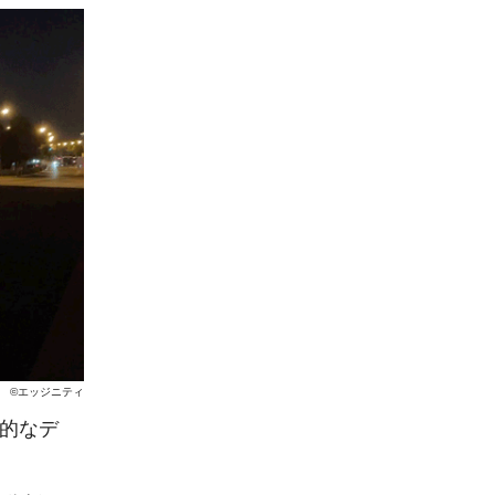
©エッジニティ
線的なデ
。