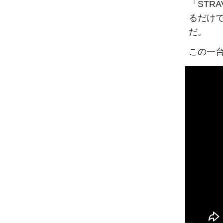
「STR
るだけ
だ。
この一