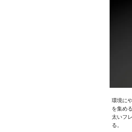
環境に
を集め
太いフ
る。