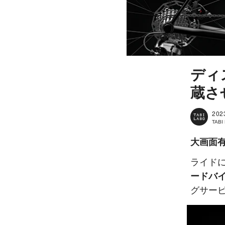
ディ
蔵さ
202
TAB
大画面有
ライド
ードバ
グサービ