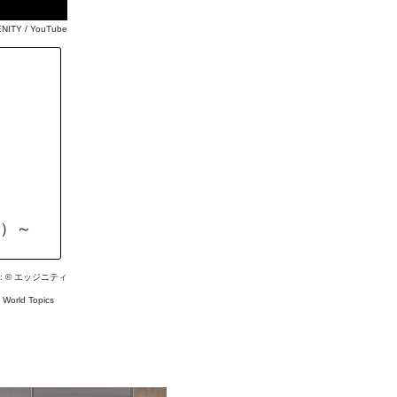
NITY / YouTube
定）～
: ©
エッジニティ
#
World Topics