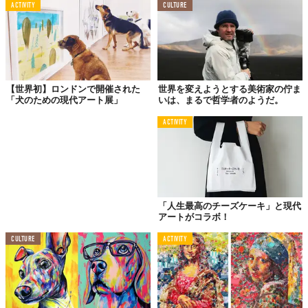
ACTIVITY
CULTURE
今回は、プエルトリコ系アメリカ人アーティスト、カルロス・ロ
ロンとともに共同でキュレーション。
2人が積み重ねた対話に基づく、美術の歴史において常に検討され
る「美」の概念と、それが包摂する多面性、そして美が普遍的で
はないということを、マリリン・ミンターやフーマ・ババをはじ
【世界初】ロンドンで開催された
世界を変えようとする美術家の佇ま
め7名のアーティストとともに表現する。
「犬のための現代アート展」
いは、まるで哲学者のようだ。
ACTIVITY
「人生最高のチーズケーキ」と現代
アートがコラボ！
CULTURE
ACTIVITY