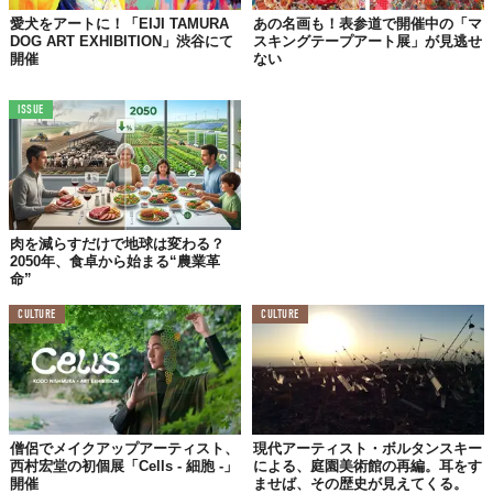
©松山智一PR事務局
愛犬をアートに！「EIJI TAMURA
あの名画も！表参道で開催中の「マ
DOG ART EXHIBITION」渋谷にて
スキングテープアート展」が見逃せ
開催
ない
ISSUE
肉を減らすだけで地球は変わる？
2050年、食卓から始まる“農業革
命”
CULTURE
CULTURE
©松山智一PR事務局
タイトルに込めた想いを松山氏はこう語る。
僧侶でメイクアップアーティスト、
現代アーティスト・ボルタンスキー
作家にとって表現とは変わりゆく今を捉えることであり、
西村宏堂の初個展「Cells - 細胞 -」
による、庭園美術館の再編。耳をす
作品をつくることは時間軸を超える行為でもあります。
開催
ませば、その歴史が見えてくる。