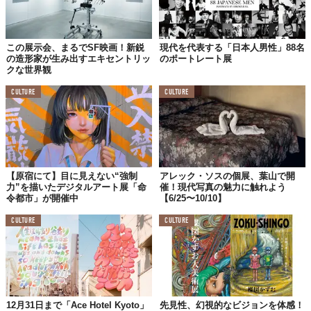
この展示会、まるでSF映画！新鋭
現代を代表する「日本人男性」88名
の造形家が生み出すエキセントリッ
のポートレート展
クな世界観
CULTURE
CULTURE
【原宿にて】目に見えない“強制
アレック・ソスの個展、葉山で開
力”を描いたデジタルアート展「命
催！現代写真の魅力に触れよう
令都市」が開催中
【6/25〜10/10】
CULTURE
CULTURE
12月31日まで「Ace Hotel Kyoto」
先見性、幻視的なビジョンを体感！