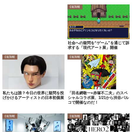
生死という無常の概念にあらがう行為とも言えます。
CULTURE
徒然草「⻑くとも四十に足らぬほどにて死なんこそ、めや
すかるべけれ」で詠まれた無常観は、我々現代美術作家の
表現行為と根底で相通ずるものがあります。
この展覧会ではアーティストがどのように表現を追求し、
それぞれの作家がどのように今を捉えているのかのプロセ
スと眼差しを共有したいと思っています。
社会への疑問を“ゲーム”を通じて訴
求する「現代アート展」開催
詳細はこちらの
HP
からチェックを。
CULTURE
CULTURE
この貴重な機会を見逃さないで。
Top image: ©
松山智一PR事務局
TABI LABO
私たちは誰？今日の世界に疑問を投
「田名網敬一+赤塚不二夫」のスペ
この世界は、もっと広いはずだ。
げかけるアーティストの日本初個展
シャルコラボ展、1/21から渋谷パル
コで開催なのだ！
CULTURE
CULTURE