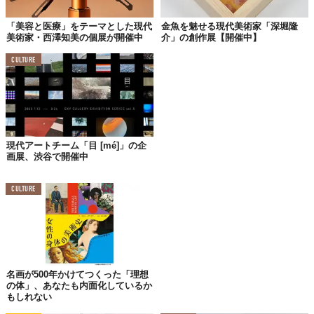
「美容と医療」をテーマとした現代
金魚を魅せる現代美術家「深堀隆
美術家・西澤知美の個展が開催中
介」の創作展【開催中】
CULTURE
現代アートチーム「目 [mé]」の企
画展、渋谷で開催中
CULTURE
©松山智一PR事務局
松山氏といえば、ニューヨークで“レガシィ”と称され、
過去にキ
名画が500年かけてつくった「理想
ース・ヘリングやバンクシーも作品を発表してきた「バワリーミ
の体」、あなたも内面化しているか
もしれない
ューラル」に壁画を描き
、一躍世界へ名を轟かせた人物。