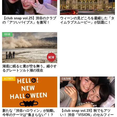
【club snap vol.25】渋谷のクラブ
ウィーンの見どころを凝縮した「タ
の「アツいバイブス」を激写！
イムラプスムービー」が話題に！
ISSUE
湖底に眠るヒ素が空を舞う。縮小す
るグレートソルト湖の現在
ACTIVITY
CULTURE
新たな「渋谷ハロウィン」が始動。
【club snap vol.19】秋でもアツ
今年のテーマは“集まらない”！？
い！ 渋谷「VISION」のセルフィー