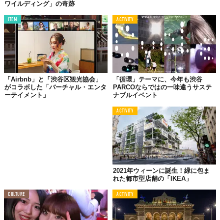
ワイルディング」の奇跡
後には街中に散らかっているゴミを掃除するゲームも展開される
ようだ。
ITEM
ACTIVITY
そのほか最旬のカルチャーと先端テクノロジーが融合した魅力的
なコンテンツがいくつも用意され、詳細は順次公開予定だそう。
「ハロウィン目的で渋谷へ来ないで」と、例年より早くアナウン
スした長谷部健区長。デジタルネイティブな時代を生きるひとり
「Airbnb」と「渋谷区観光協会」
「循環」テーマに、今年も渋谷
として、ハロウィーンの楽しみ方の選択肢のひとつにいかがだろ
がコラボした「バーチャル・エンタ
PARCOならではの一味違うサステ
ーテイメント」
ナブルイベント
う。
ACTIVITY
『バーチャルハロウィーン2023 特設サイト』
https://alpha-u.io/event/halloween23
Top image: ©
一般財団法人 渋谷区観光協会
2021年ウィーンに誕生！緑に包ま
れた都市型店舗の「IKEA」
TABI LABO
CULTURE
ACTIVITY
この世界は、もっと広いはずだ。