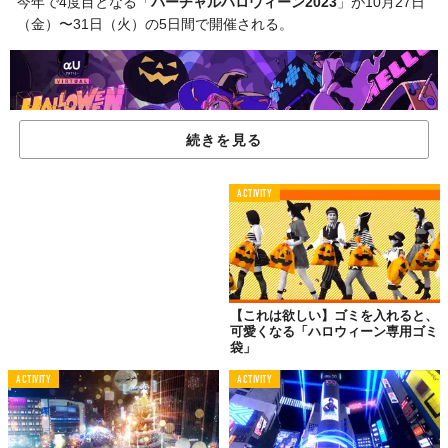
今年で4度目となる「
バーチャルハロウィーン2023
」が10月27日
（金）〜31日（火）の5日間で開催される。
続きを見る
ACTIVITY
【これは欲しい】ゴミを入れると、
可愛くなる「ハロウィーン専用ゴミ
袋」
©一般財団法人 渋谷区観光協会
同イベントは渋谷未来デザインと渋谷区観光協会、KDDIを中心に
ACTIVITY
ACTIVITY
構成される
都市連動型メタバース
「渋谷5Gエンターテイメントプ
ロジェクト」の一環。