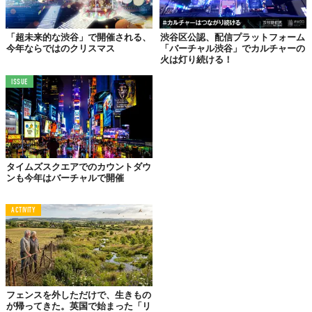
駅周辺を中心とした
路上飲酒に伴う通行の妨げ
、
ポイ捨てによる
ごみの散乱
、そして
騒音
などを課題視し、今年8月に「迷惑路上飲
酒ゼロ」を宣言した渋谷区の後援によって、“
Stay Virtual
”という
「超未来的な渋谷」で開催される、
渋谷区公認、配信プラットフォーム
今年ならではのクリスマス
「バーチャル渋谷」でカルチャーの
テーマのもと、バーチャル上での渋谷のハロウィンの楽しみ方を
火は灯り続ける！
提案する。
ISSUE
タイムズスクエアでのカウントダウ
ンも今年はバーチャルで開催
ACTIVITY
©一般財団法人 渋谷区観光協会
注目は全10組以上のアーティストや芸人による音楽・お笑いライ
ブ。ファン同士のコミュニティや友だちと一緒に楽しむことがで
フェンスを外しただけで、生きもの
が帰ってきた。英国で始まった「リ
き、出演者と音声通話で交流できるファンミーティングも。終了