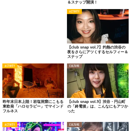
＆スナップ開演！
ACTIVITY
【club snap vol.7】灼熱の渋谷の
夜をさらにアツくするセルフィー＆
スナップ
ACTIVITY
CULTURE
昨年末日本上陸！岩塩洞窟にこもる
【club snap vol.9】渋谷・円山町
東欧発「ハロセラピー」でマインド
の「終電後」は、こんなにもアツか
フルネス
った
ACTIVITY
CULTURE