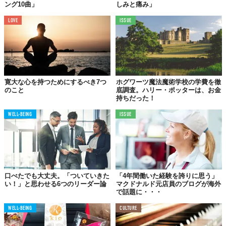
ング10曲」
しみと痛み」
LOVE
ISSUE
寛大な心を持つためにするべき7つ
ホグワーツ魔法魔術学校の学費を徹
のこと
底調査。ハリー・ポッターは、お金
持ちだった！
WELL-BEING
ISSUE
口べたでも大丈夫。「ついていきた
「4年間働いた経験を誇りに思う」
い！」と思わせる6つのリーダー論
マクドナルド元店員のブログが海外
で話題に・・・
WELL-BEING
CULTURE