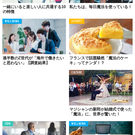
一緒にいると楽しい人に共通する10
私たちは、毎日魔法を使っている！
の特徴
WELL-BEING
ACTIVITY
過半数のZ世代が「海外で働きたい
フランスで話題騒然「魔法のケー
と思わない」【調査結果】
キ」ってナンダ！？
CULTURE
マジシャンの新郎が結婚式で使った
「魔法」に、世界が驚いた！
ITEM
WELL-BEING