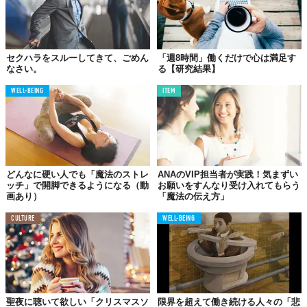
セクハラをスルーしてきて、ごめん
「週8時間」働くだけで心は満足す
なさい。
る【研究結果】
WELL-BEING
ITEM
どんなに硬い人でも「魔法のストレ
ANAのVIP担当者が実践！気まずい
ッチ」で開脚できるようになる（動
お願いをすんなり受け入れてもらう
画あり）
「魔法の伝え方」
CULTURE
WELL-BEING
聖夜に聴いて欲しい「クリスマスソ
限界を超えて働き続ける人々の「悲