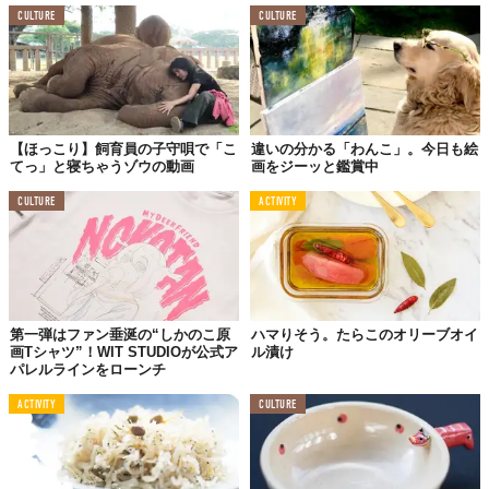
CULTURE
CULTURE
【ほっこり】飼育員の子守唄で「こ
違いの分かる「わんこ」。今日も絵
てっ」と寝ちゃうゾウの動画
画をジーッと鑑賞中
CULTURE
ACTIVITY
第一弾はファン垂涎の“しかのこ原
ハマりそう。たらこのオリーブオイ
画Tシャツ”！WIT STUDIOが公式ア
ル漬け
パレルラインをローンチ
ACTIVITY
CULTURE