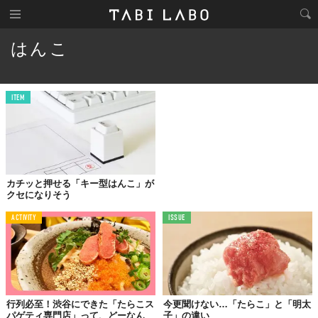
はんこ
ITEM
カチッと押せる「キー型はんこ」が
クセになりそう
ACTIVITY
ISSUE
行列必至！渋谷にできた「たらこス
今更聞けない…「たらこ」と「明太
パゲティ専門店」って、どーなん
子」の違い