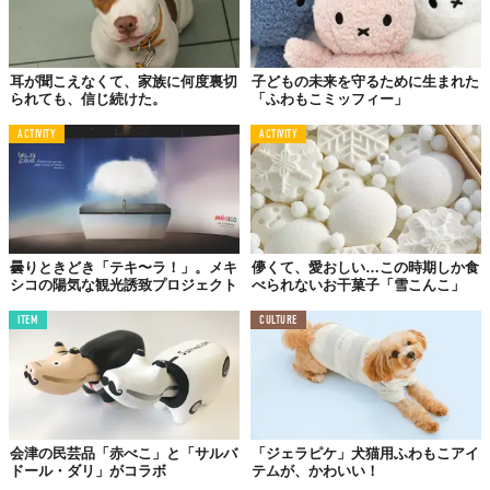
耳が聞こえなくて、家族に何度裏切
子どもの未来を守るために生まれた
られても、信じ続けた。
「ふわもこミッフィー」
ACTIVITY
ACTIVITY
曇りときどき「テキ〜ラ！」。メキ
儚くて、愛おしい…この時期しか食
シコの陽気な観光誘致プロジェクト
べられないお干菓子「雪こんこ」
ITEM
CULTURE
会津の民芸品「赤べこ」と「サルバ
「ジェラピケ」犬猫用ふわもこアイ
ドール・ダリ」がコラボ
テムが、かわいい！