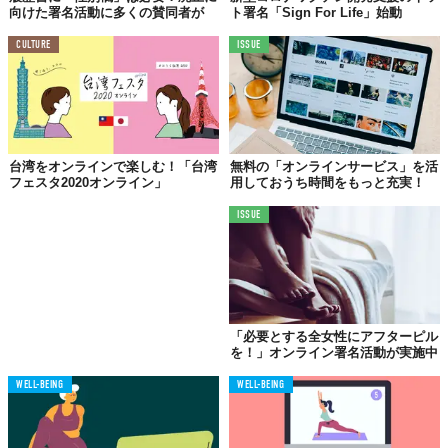
向けた署名活動に多くの賛同者が
ト署名「Sign For Life」始動
CULTURE
ISSUE
台湾をオンラインで楽しむ！「台湾
無料の「オンラインサービス」を活
フェスタ2020オンライン」
用しておうち時間をもっと充実！
ISSUE
「必要とする全女性にアフターピル
を！」オンライン署名活動が実施中
WELL-BEING
WELL-BEING