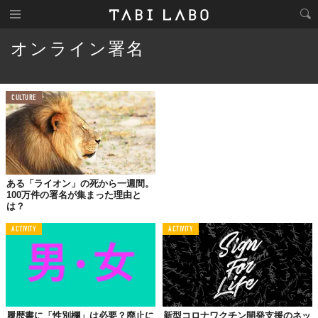
オンライン署名
CULTURE
ある「ライオン」の死から一週間。
100万件の署名が集まった理由と
は？
ACTIVITY
ACTIVITY
履歴書に「性別欄」は必要？廃止に
新型コロナワクチン開発支援のネッ