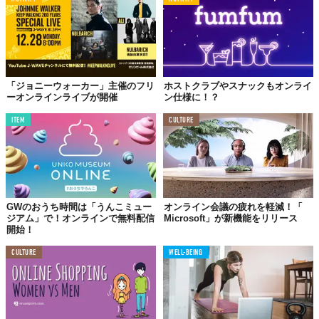
「ジョニーウォーカー」主催のフリ
ホストクラブやスナックもオンライ
ーオンラインライブが開催
ン仕様に！？
ITEM
CULTURE
GWのおうち時間は「うんこミュー
オンライン会議の疲れを軽減！「
ジアム」で！オンラインで無料配信
Microsoft」が新機能をリリース
開始！
CULTURE
WELL-BEING