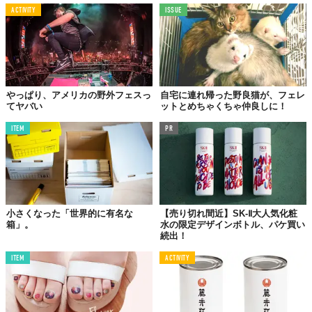
ACTIVITY
ISSUE
やっぱり、アメリカの野外フェスっ
自宅に連れ帰った野良猫が、フェレ
てヤバい
ットとめちゃくちゃ仲良しに！
ITEM
PR
小さくなった「世界的に有名な
【売り切れ間近】SK-Ⅱ大人気化粧
箱」。
水の限定デザインボトル、パケ買い
続出！
ITEM
ACTIVITY