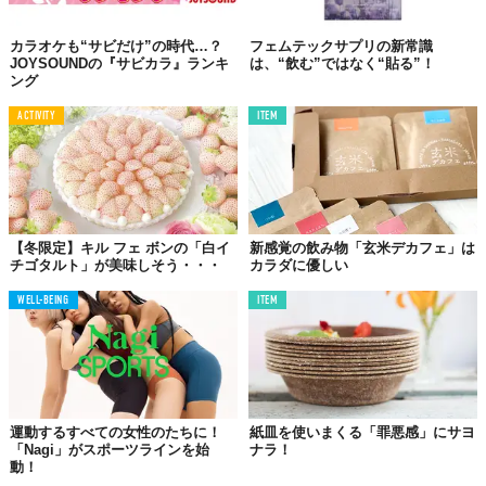
カラオケも“サビだけ”の時代…？
フェムテックサプリの新常識
JOYSOUNDの『サビカラ』ランキ
は、“飲む”ではなく“貼る”！
ング
ACTIVITY
ITEM
【冬限定】キル フェ ボンの「白イ
新感覚の飲み物「玄米デカフェ」は
チゴタルト」が美味しそう・・・
カラダに優しい
WELL-BEING
ITEM
運動するすべての女性のたちに！
紙皿を使いまくる「罪悪感」にサヨ
「Nagi」がスポーツラインを始
ナラ！
動！