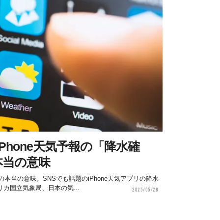
Phone天気予報の「降水確
本当の意味
」の本当の意味。SNSでも話題のiPhone天気アプリの降水
カ国立気象局、日本の気...
2025/05/28