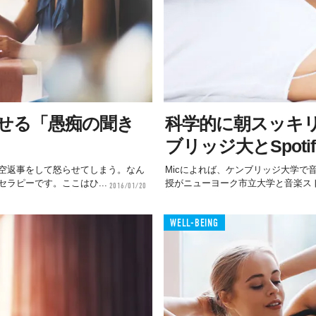
せる「愚痴の聞き
科学的に朝スッキリ
ブリッジ大とSpot
空返事をして怒らせてしまう。なん
Micによれば、ケンブリッジ大学で
ラピーです。ここはひ...
授がニューヨーク市立大学と音楽ストリー
2016/01/20
WELL-BEING