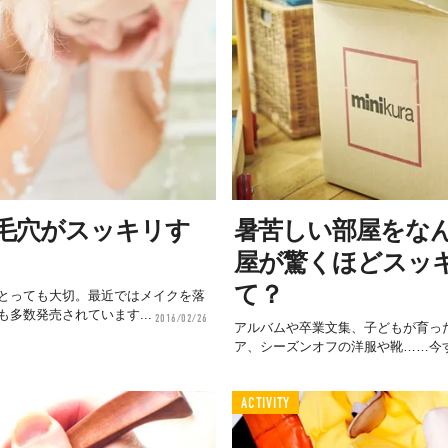
毛穴がスッキリす
暑苦しい部屋をな
屋が驚くほどスッ
て？
とっても大切。最近ではメイクを落
多数発売されています...
2016/02/26
アルバムや卒業文集、子どもが育っ
ア、シーズンオフの洋服や靴……今す
ACTIVITY