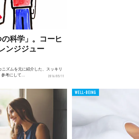
つの科学」。コーヒ
レンジジュー
のメカニズムを元に紹介した、スッキリ
考にして...
2016/05/11
WELL-BEING