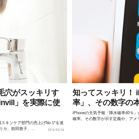
毛穴がスッキリす
知ってスッキリ！ i
vill」を実際に使
率」、その数字の
iPhoneの天気予報「降水確率40％
確率。その数字が示す定義や、アメリ
キンケア部門の売上げNo.1*を達
カ、前田敦子、...
2016/03/24