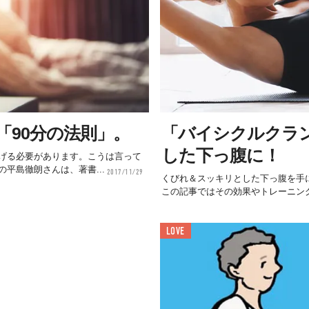
90分の法則」。
「バイシクルクラ
した下っ腹に！
げる必要があります。こうは言って
平島徹朗さんは、著書...
2017/11/29
くびれ＆スッキリとした下っ腹を手
この記事ではその効果やトレーニン
LOVE