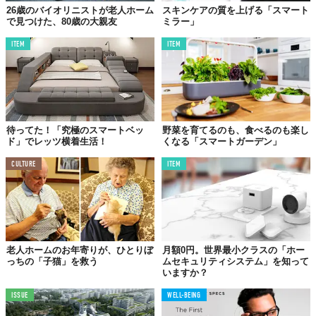
26歳のバイオリニストが老人ホーム
スキンケアの質を上げる「スマート
で見つけた、80歳の大親友
ミラー」
ITEM
ITEM
待ってた！「究極のスマートベッ
野菜を育てるのも、食べるのも楽し
ド」でレッツ横着生活！
くなる「スマートガーデン」
CULTURE
ITEM
老人ホームのお年寄りが、ひとりぼ
月額0円。世界最小クラスの「ホー
っちの「子猫」を救う
ムセキュリティシステム」を知って
いますか？
ISSUE
WELL-BEING