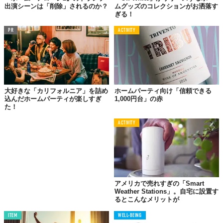
出演シーンは「削除」されるのか？
ムグッズのコレクションがお洒落す
ぎる！
PR
ACTIVITY
大好きな「カリフォルニア」を詰め
ホームパーティ向け「信頼できる
込んだホームパーティが楽しすぎ
1,000円台」の赤
た！
ACTIVITY
アメリカで売れすぎの「Smart
Weather Stations」。自宅に設置す
るとこんなメリットが
ITEM
WELL-BEING