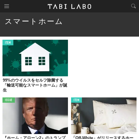
スマートホーム
ITEM
99%のウイルスをセルフ除菌する
「輸送可能なスマートホーム」が誕
生
ISSUE
ITEM
『ホーム・アローン2』のトランプ
「Off-White」がリリースするホー