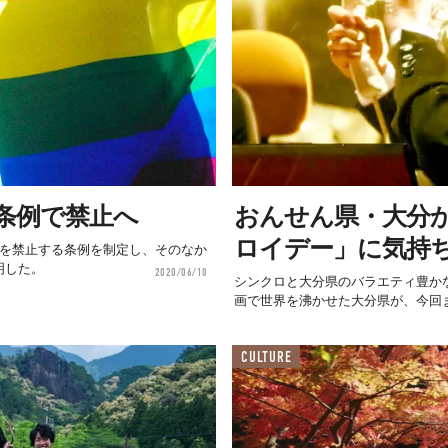
条例で禁止へ
おんせん県・大分
ロイデー」に気持
別を禁止する条例を制定し、そのなか
明した。
2020/06/10
シンクロと大分県のバラエティ豊か
画で世界を沸かせた大分県が、今回ま
CULTURE