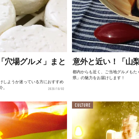
「穴場グルメ」まと
意外と近い！「山
都内からも近く、ご当地グルメもた
県」の魅力をお届けします！
けしようか迷っている方におすすめ
介。
2020/10/02
CULTURE