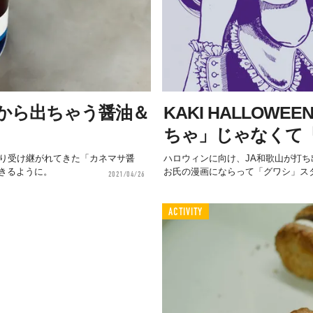
から出ちゃう醤油＆
KAKI HALLOWEE
ちゃ」じゃなくて
たり受け継がれてきた「カネマサ醤
ハロウィンに向け、JA和歌山が打
きるように。
お氏の漫画にならって「グワシ」スタ
2021/04/26
ACTIVITY