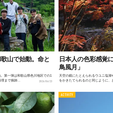
」和歌山で始動。命と
日本人の色彩感覚
鳥風月」
始動。第一弾は和歌山県色川地区での1
天空の鏡にたとえられるウユニ塩湖
まで猟師...
をかきたてられるのと同じように、き
2026/06/23
ACTIVITY