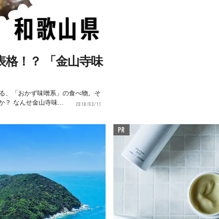
格！？ 「金山寺味
かる、「おかず味噌系」の食べ物。そ
 なんせ金山寺味...
2018/03/11
PR