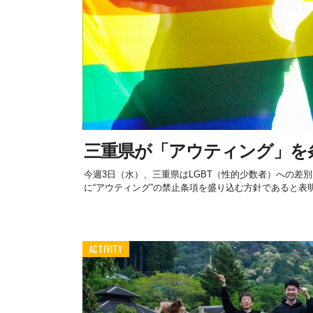
三重県が「アウティング」を
今週3日（水）、三重県はLGBT（性的少数者）への差
に“アウティング”の禁止条項を盛り込む方針であると表
ACTIVITY