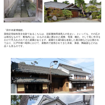
「田中本家博物館」
国指定登録有形文化財であるこちらは、須坂藩御用達商人の住まい。といっても、その広さ
は相当なもので、敷地内には、11もの土蔵に囲まれた屋敷、母屋、離れ、そして長い年月を
かけて手入れされてきた庭園があります。庭園や土蔵5蔵を改装した展示館などは公開され
ており、江戸中期〜昭和にかけて、屋敷内で使用されてきた衣装、漆器、陶磁器などのお
品々も見ものです。