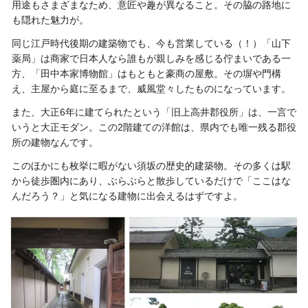
用途もさまざまなため、意匠や趣が異なること。その脇の路地に
も隠れた魅力が。
同じ江戸時代後期の建築物でも、今も営業している（！）「山下
薬局」は商家で日本人なら誰もが親しみを感じる佇まいである一
方、「田中本家博物館」はもともと豪商の屋敷。その塀や門構
え、主屋から庭に至るまで、威風堂々したものになっています。
また、大正6年に建てられたという「旧上高井郡役所」は、一言で
いうと大正モダン。この2階建ての洋館は、県内でも唯一残る郡役
所の建物なんです。
このほかにも枚挙に暇がない須坂の歴史的建築物。その多くは駅
から徒歩圏内にあり、ぶらぶらと散歩しているだけで「ここはな
んだろう？」と気になる建物に出会えるはずですよ。