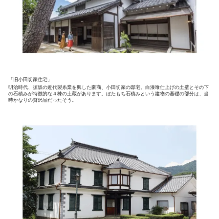
「旧小田切家住宅」
明治時代、須坂の近代製糸業を興した豪商、小田切家の邸宅。白漆喰仕上げの土壁とその下
の石積みが特徴的な４棟の土蔵があります。ぼたもち石積みという建物の基礎の部分は、当
時かなりの贅沢品だったそう。