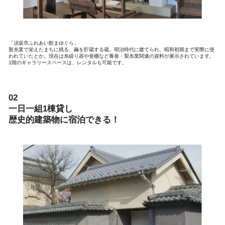
「須坂市ふれあい館まゆぐら」
製糸業で栄えたまちに残る、繭を貯蔵する蔵。明治時代に建てられ、昭和初期まで実際に使
われていたとか。現在は糸繰り器や蚕棚など養蚕・製糸業関連の資料が展示されています。
1階のギャラリースペースは、レンタルも可能です。
02
一日一組1棟貸し
歴史的建築物に宿泊できる！