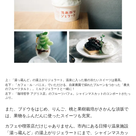
上：「湯っ蔵んど」の湯上がりジェラート。温泉に入った後の冷たいスイーツは最高。
右下：「カフェ・ル・パニエ」でいただける、自家農園で採れたプルーンをつかった「農夫
のフルーツタルト」。ミルクジェラートと一緒に！
左下：「珈琲哲学 アグリス店」のフルーツパフェ。シャインマスカットのコンポートがたっ
ぷり。
また、ブドウをはじめ、りんご、桃と果樹栽培がさかんな須坂で
は、果物をふんだんに使ったスイーツも充実。
カフェや喫茶店だけじゃありません。市内にある日帰り温泉施設
「湯っ蔵んど」の湯上がりジェラートにまで、シャインマスカッ