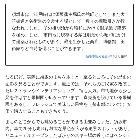
須坂市は、江戸時代に須坂藩主堀氏の館町として、また大
笹街道と谷街道の交差する場として、数々の商取引きが行
なわれました。 その後明治から昭和にかけて製糸業で隆盛
を極めました。 市街地に現存する蔵は明治から昭和にかけ
て建築されたものが多く、蔵を生かした商店、博物館、美
術館など当時を偲ぶことができます。
須坂市観光協会WEB
より抜粋
なるほど、実際に須坂のまちを歩くと、至るところにその歴史の
面影を見ることができます。最近では、それらの古民家を改装し
たレストランやインテリアショップ、宿も人気。市街地から少し
足を伸ばすと果樹園が広がっています。直売所を設けている果樹
園もあるし、フレッシュで美味しい果物を（都市部に比べて）安
価で購入することもできちゃう。
まちのどこからでも眺めることができる山並みもまた、須坂市
内。車で20分も走れば雄大な景色が広がる絶景スポットがあり、
リニューアルオープンしたばかりのスキー場の近くにはペンショ