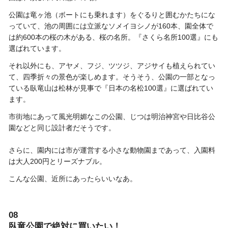
公園は竜ヶ池（ボートにも乗れます）をぐるりと囲むかたちにな
っていて、池の周囲には立派なソメイヨシノが160本、園全体で
は約600本の桜の木がある、桜の名所。『さくら名所100選』にも
選ばれています。
それ以外にも、アヤメ、フジ、ツツジ、アジサイも植えられてい
て、四季折々の景色が楽しめます。そうそう、公園の一部となっ
ている臥竜山は松林が見事で『日本の名松100選』に選ばれてい
ます。
市街地にあって風光明媚なこの公園、じつは明治神宮や日比谷公
園などと同じ設計者だそうです。
さらに、園内には市が運営する小さな動物園まであって、入園料
は大人200円とリーズナブル。
こんな公園、近所にあったらいいなあ。
08
臥竜公園で絶対に買いたい！