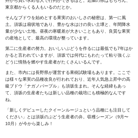
外から買い求める人で行列ができるほど。近隣の県はもちろん、
東京都からくる人もいるのだとか。
そんなブドウを始めとする果実のおいしさの秘密は、第一に風
土。須坂は扇状地であり、豊かな水はけの良い土壌と、年間降水
量が少ない土地。昼夜の寒暖差が大きいこともあり、良質な果実
の産地として、最高の環境が整っています。
第二に生産者の努力。おいしいぶどうを作るには最低でも7年はか
かると言われていますが、須坂では何代にもわたって粘り強くぶ
どうに情熱を燃やす生産者がたくさんいるんです。
また、市内には長野県が運営する果樹試験場もあります。ここで
は様々な果実の品種改良が行われており、近年人気急上昇中の高
級ブドウ「ナガノパープル」も須坂生まれ。そんな経緯もあっ
て、須坂の生産者たちは新しい品種の栽培にも積極的なんです
ね。
「新しくデビューしたクイーンルージュという品種にも注目して
ください」
とは
須坂のぶどう生産者の弁。
収穫シーズン（9月〜
10月）が今から楽しみ！