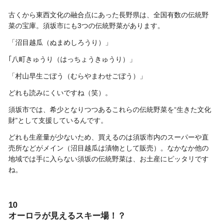
古くから東西文化の融合点にあった長野県は、全国有数の伝統野
菜の宝庫。須坂市にも3つの伝統野菜があります。
「沼目越瓜（ぬまめしろうり）」
｢八町きゅうり（はっちょうきゅうり）」
「村山早生ごぼう（むらやまわせごぼう）」
どれも読みにくいですね（笑）。
須坂市では、希少となりつつあるこれらの伝統野菜を“生きた文化
財”として支援しているんです。
どれも生産量が少ないため、買えるのは須坂市内のスーパーや直
売所などがメイン（沼目越瓜は漬物として販売）。なかなか他の
地域では手に入らない須坂の伝統野菜は、お土産にピッタリです
ね。
10
オーロラが見えるスキー場！？