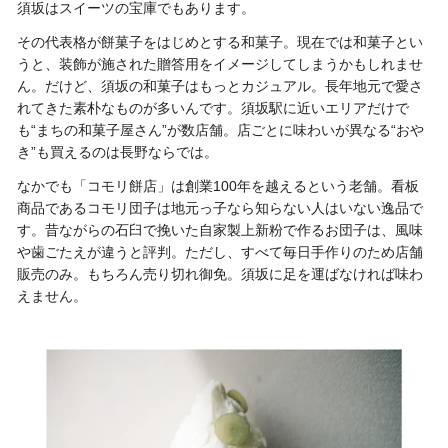
須坂はスイーツの宝庫でもあります。
その代表格が餅菓子をはじめとする和菓子。現在では和菓子とい
うと、装飾が施された贈答用をイメージしてしまうかもしれませ
ん。だけど、須坂の和菓子はもっとカジュアル。長年地元で愛さ
れてきた素朴なものが多いんです。須坂駅に近いエリアだけで
も“まちの和菓子屋さん”が数店舗。店ごとに味わいが異なる“おや
き”も買えるのは長野ならでは。
なかでも「コモリ餅店」は創業100年を越えるという老舗。看板
商品であるコモリ団子は地元っ子なら知らない人はいない逸品で
す。昔ながらの石臼で挽いた自家製上新粉で作るお団子は、風味
や歯ごたえが違うと評判。ただし、すべて毎日手作りのため店舗
販売のみ。もちろん売り切れ御免。須坂に足を運ばなければ味わ
えません。