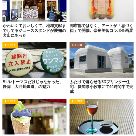
かわいくておいしくて、地域貢献ま
都市部ではなく、アートが「息づく
でしてるジューススタンドが愛知の
街」で開催。奈良美智コラボ企画展
犬山にあった
©2018 瀬戸市まるっとミュージアム・観光協会
ACTIVITY
CULTURE
「
愛知県陶磁美術館
」は、3点の重要文化財を含む約6000点のコ
レクションを所有している陶磁器専門のミュージアムです。常設
展や特別展などのやきものの文化や歴史がわかる展覧会や、製作
と絵付けなどの陶芸体験を楽しむことができます。
SLやトーマスだけじゃなかった、
ふたりで暮らせる3Dプリンター住
茶室「陶翠庵（とうすいあん）」では、瀬戸、常滑、美濃の陶芸
静岡「大井川鐵道」の魅力
宅、愛知県小牧市にて44時間半で完
成
家によって作られた茶碗で薄茶を楽しむことができます。
ACTIVITY
ACTIVITY
3.
子供から大人まで楽しめる
「岩屋堂公園」