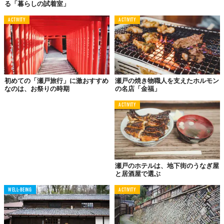
る「暮らしの試着室」
方には、名鉄バスの利用がおすすめです。
ACTIVITY
ACTIVITY
また、中部国際空港セントレアから名鉄バスセンターまでは、路
線バスでアクセスできます。乗り換えなしで約1時間20分、運賃
は1200円です。
東京から
初めての「瀬戸旅行」に激おすすめ
瀬戸の焼き物職人を支えたホルモン
なのは、お祭りの時期
の名店「金福」
高速バス：東京駅前→瀬戸駅前
JR東海バス　週末は6000円前後から　約7時間30分
ACTIVITY
東京から瀬戸市まで直接行く方法は「高速バス」です。運賃は、
購入方法や利用の時期によって変わることもありますが、新幹線
を使って名古屋経由で行くよりも安い値段でアクセスできます。
瀬戸のホテルは、地下街のうなぎ屋
と居酒屋で選ぶ
WELL-BEING
ACTIVITY
瀬戸に行ったら
何があるの？
瀬戸は「瀬戸陶土層」と呼ばれる地層に、やきものやガラスの原