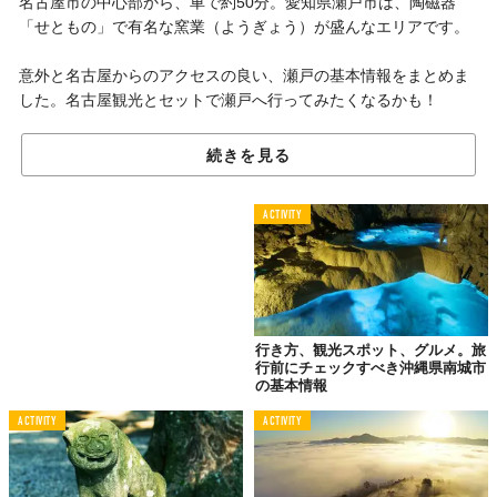
名古屋市の中心部から、車で約50分。愛知県瀬戸市は、陶磁器
「せともの」で有名な窯業（ようぎょう）が盛んなエリアです。
意外と名古屋からのアクセスの良い、瀬戸の基本情報をまとめま
した。名古屋観光とセットで瀬戸へ行ってみたくなるかも！
続きを見る
瀬戸市って、どこ？
瀬戸市は、ここ。
ACTIVITY
行き方、観光スポット、グルメ。旅
行前にチェックすべき沖縄県南城市
の基本情報
ACTIVITY
ACTIVITY
岐阜県との県境に位置する愛知県瀬戸市は、人口約13万人（2018
年4月1日時点）の都市です。