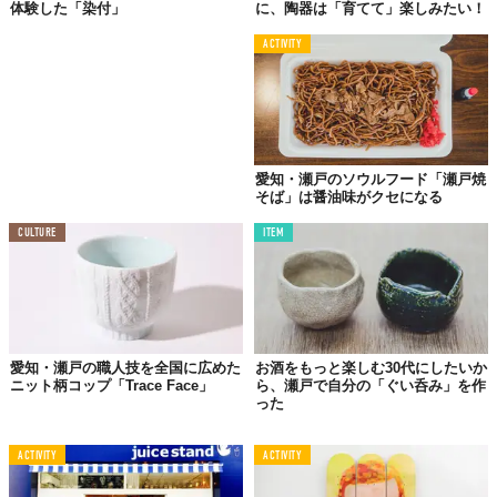
体験した「染付」
に、陶器は「育てて」楽しみたい！
ACTIVITY
©2018 瀬戸市まるっとミュージアム・観光協会
「
瀬戸蔵
」は、瀬戸焼の全てがわかる「瀬戸蔵ミュージアム」を
はじめ、やきものショップやレストラン、ホールなどがある施
愛知・瀬戸のソウルフード「瀬戸焼
設。街歩きの時は、こちらの駐車場を利用すると便利です。
そば」は醤油味がクセになる
CULTURE
ITEM
2.
日本最大級の陶磁専門ミュージアム
「愛知県陶磁美術館」
愛知・瀬戸の職人技を全国に広めた
お酒をもっと楽しむ30代にしたいか
ニット柄コップ「Trace Face」
ら、瀬戸で自分の「ぐい呑み」を作
った
ACTIVITY
ACTIVITY