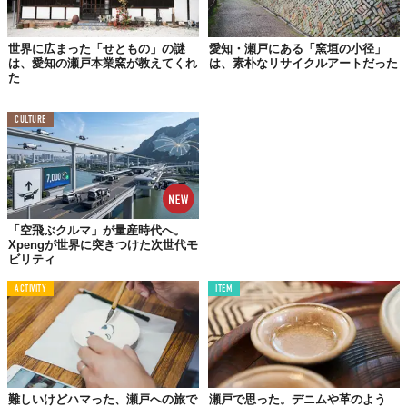
料として使われる良質な陶土や珪砂（けいしゃ）が豊富に含まれ
ているため窯業が盛ん。
世界に広まった「せともの」の謎
愛知・瀬戸にある「窯垣の小径」
は、愛知の瀬戸本業窯が教えてくれ
は、素朴なリサイクルアートだった
そんなこの街には、どんな魅力があるのかを紹介します。
た
CULTURE
1.
瀬戸観光の拠点
「瀬戸蔵」
「空飛ぶクルマ」が量産時代へ。
Xpengが世界に突きつけた次世代モ
ビリティ
ACTIVITY
ITEM
難しいけどハマった、瀬戸への旅で
瀬戸で思った。デニムや革のよう