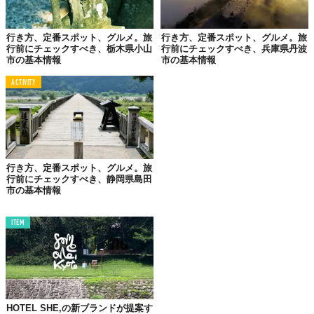
アクセス方法は？
行き方、定番スポット、グルメ。旅
行き方、定番スポット、グルメ。旅
行前にチェックすべき、栃木県小山
行前にチェックすべき、兵庫県丹波
瀬戸市は、愛知県の県庁所在地である名古屋市から北東に約20km
市の基本情報
市の基本情報
と、アクセスの良いところにあります。東京や関西方面から瀬戸
ACTIVITY
市へ行く場合も、新幹線で名古屋を経由するのが基本的なルート
です。
名古屋方面から
鉄道：栄町駅→尾張瀬戸駅
行き方、定番スポット、グルメ。旅
行前にチェックすべき、静岡県島田
名鉄瀬戸線　450円　約30分
市の基本情報
路線バス：名鉄バスセンター→晴丘→瀬戸駅前(尾張瀬戸
ITEM
駅)
名鉄バス　790円　約80分
名古屋市中心部の栄。ここからは、名鉄瀬戸線を使って乗り換え
なしでアクセスできます。時間をかけてでもバス旅を楽しみたい
HOTEL SHE,の新ブランドが提案す