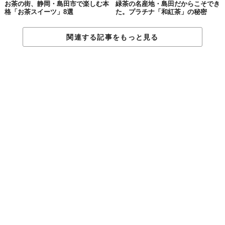
お茶の街、静岡・島田市で楽しむ本
緑茶の名産地・島田だからこそでき
格「お茶スイーツ」8選
た。プラチナ「和紅茶」の秘密
関連する記事をもっと見る
©2018 瀬戸市まるっとミュージアム・観光協会
「
岩屋堂（いわやどう）公園
」は、ホタル、川をせき止めた天然
プール、紅葉など、それぞれのシーズンを楽しむことができる観
光スポットです。最寄りのバス停「品野本町」からは、徒歩約25
分と少し離れているので、車やタクシーでのアクセスが便利。毎
年4月下旬から9月下旬にかけて開設する、バーベキューサイトも
人気です。