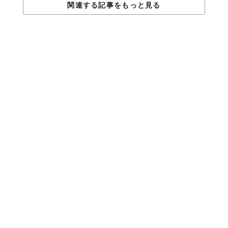
関連する記事をもっと見る
ここでは、地域の人々と作り上げていく、「アウトドア・アー
ト・食」を融合させたイベントを定期的に開催中。その内容は、
トレッキングから、地元の食材をふんだんに使用したアウトドア
料理のワークショップ、自然のものを使って作品を制作するアー
トワークショップなど様々。