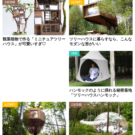
CULTURE
ACTIVITY
観葉植物で作る「ミニチュアツリー
ツリーハウスに暮らすなら、こんな
そもそも、安藤百福センターとは、インスタントラーメンの発明
ハウス」が可愛いすぎ♡
モダンな形がいい
者である安藤百福の生誕百年を記念し、“子どもたちに自然体験活
動を教える指導者”を育てる「上級指導者」の養成と、指導カリキ
ITEM
ュラムの研究・開発を目的として設立された施設。
そこで、2010 年より公益財団法人 安藤スポーツ・食文化振興財
団が展開しているのが、「小諸ツリーハウスプロジェクト」なの
です。
ハンモックのように揺れる秘密基地
「ツリーハウスハンモック」
ACTIVITY
CULTURE