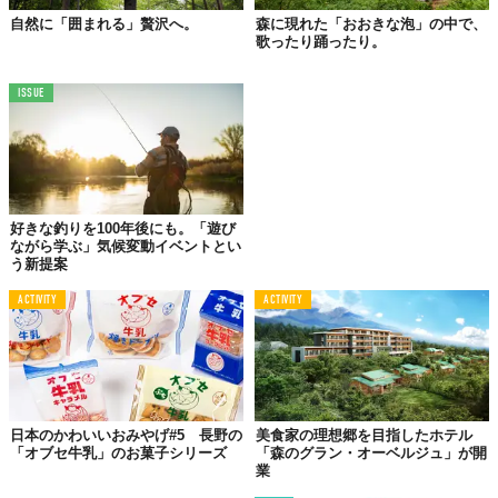
自然に「囲まれる」贅沢へ。
森に現れた「おおきな泡」の中で、
歌ったり踊ったり。
ISSUE
敷地内の「アートツリーハウス」は、佐藤オオキ氏や古谷誠章
氏、佐藤可士和氏など、様々なジャンルのクリエイターがデザイ
好きな釣りを100年後にも。「遊び
ンしたもの。四季折々の豊かな自然とアートが共鳴する、まった
ながら学ぶ」気候変動イベントとい
く新しいコンセプチュアルな空間となっています。
う新提案
ACTIVITY
ACTIVITY
日本のかわいいおみやげ#5 長野の
美食家の理想郷を目指したホテル
「オブセ牛乳」のお菓子シリーズ
「森のグラン・オーベルジュ」が開
業