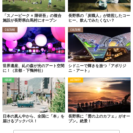
創造する。アートツリーハウスは、その想いのシンボルとなるも
のなのだそう。
「スノーピーク × 隈研吾」の複合
長野県の「炭職人」が焙煎したコー
施設が長野県白馬村にオープン
ヒー、飲んでみたくない？
CULTURE
CULTURE
世界遺産、糺の森が光のアート空間
シドニーで輝きを放つ「アボリジ
に！（京都・下鴨神社）
ニ・アート」
ISSUE
ACTIVITY
日本の真ん中から、全国に「本」を
長野県に「雲の上のカフェ」がオー
届けるブックバス！
プン。絶景！