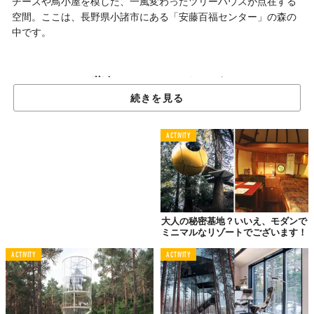
チーズや鳥小屋を模した、一風変わったツリーハウスが点在する
空間。ここは、長野県小諸市にある「安藤百福センター」の森の
中です。
著名アーティストたちが
長野県の森の中で競演！
続きを見る
ACTIVITY
大人の秘密基地？いいえ、モダンで
ミニマルなリゾートでございます！
ACTIVITY
ACTIVITY