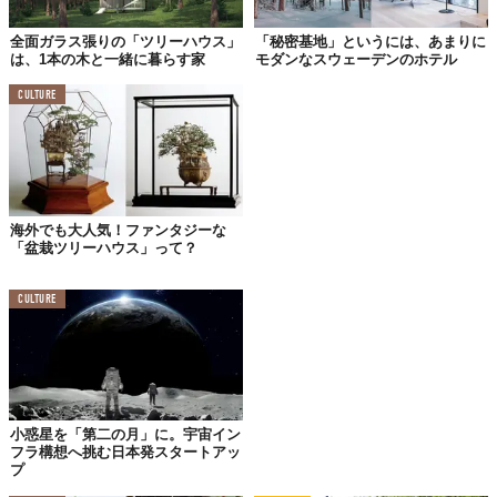
全面ガラス張りの「ツリーハウス」
「秘密基地」というには、あまりに
は、1本の木と一緒に暮らす家
モダンなスウェーデンのホテル
CULTURE
海外でも大人気！ファンタジーな
「盆栽ツリーハウス」って？
CULTURE
小惑星を「第二の月」に。宇宙イン
フラ構想へ挑む日本発スタートアッ
プ