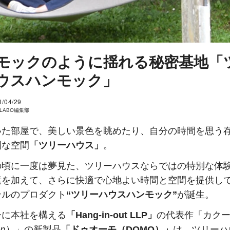
モックのように揺れる秘密基地「
ウスハンモック」
1/04/29
I LABO編集部
いた部屋で、美しい景色を眺めたり、自分の時間を思う
別な空間
「ツリーハウス」
。
の頃に一度は夢見た、ツリーハウスならではの特別な体
素を加えて、さらに快適で心地よい時間と空間を提供し
ンルのプロダクト
“ツリーハウスハンモック”
が誕生。
ーに本社を構える
「Hang-in-out LLP」
の代表作「カク
oon）」の新製品
「ドゥオーモ（DOMO）」
は、ツリーハ