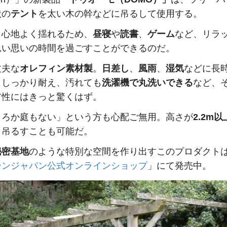
状の
テント
を太い木の幹などに吊るして使用する。
ら心地よく揺れるため、
昼寝
や
読書
、
ゲーム
など、リラ
思い思いの時間を過ごすことができるのだ。
丈夫な
オレフィン素材製
。
日差し
、
風雨
、
湿気
などに長
もしっかり耐え、汚れても
洗濯機で丸洗いできる
など、
ア性にはきっと驚くはず。
ころか庭もない」という方も心配ご無用。高さが
2.2m以
も吊るすことも可能だ。
秘密基地
のような特別な空間を作り出すこのプロダクト
ーンジャパン公式オンラインショップ
」にて発売中。