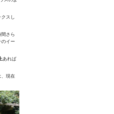
ックスし
時間さら
そのイー
上
あれば
は、現在