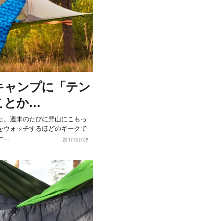
キャンプに「テン
ことか…
た。週末のたびに野山にこもっ
をウォッチするほどのギークで
..
2017/02/09