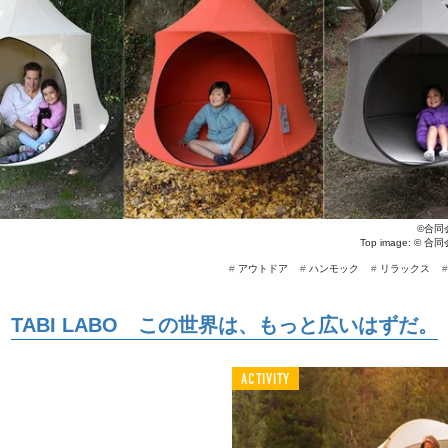
©合同
Top image: ©
合同
#
アウトドア
#
ハンモック
#
リラックス
TABI LABO この世界は、もっと広いはずだ。
ACTIVITY