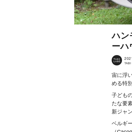
ハン
ーハ
202
TAB
宙に浮
める特
子ども
たな要
新ジャ
ベルギ
（Cac