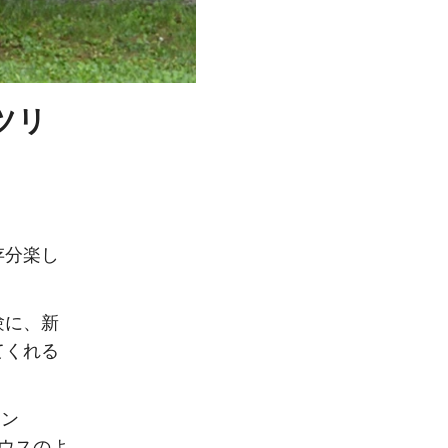
ツリ
存分楽し
験に、新
てくれる
ーン
ウスのよ