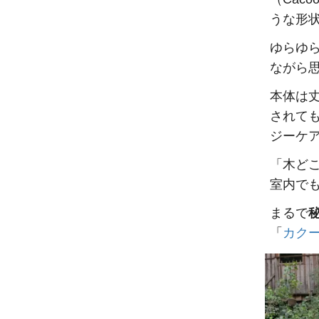
うな形
ゆらゆ
ながら
本体は
されて
ジーケ
「木ど
室内で
まるで
「
カク