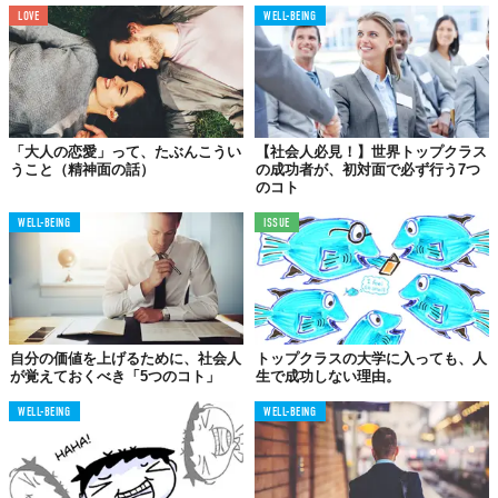
LOVE
WELL-BEING
「大人の恋愛」って、たぶんこうい
【社会人必見！】世界トップクラス
うこと（精神面の話）
の成功者が、初対面で必ず行う7つ
のコト
WELL-BEING
ISSUE
自分の価値を上げるために、社会人
トップクラスの大学に入っても、人
が覚えておくべき「5つのコト」
生で成功しない理由。
WELL-BEING
WELL-BEING