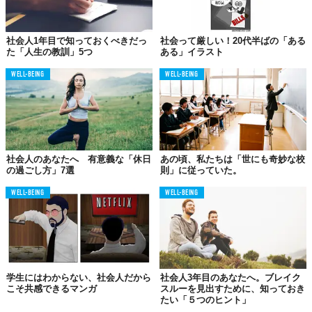
社会人1年目で知っておくべきだっ
社会って厳しい！20代半ばの「ある
た「人生の教訓」5つ
ある」イラスト
WELL-BEING
WELL-BEING
社会人のあなたへ 有意義な「休日
あの頃、私たちは「世にも奇妙な校
の過ごし方」7選
則」に従っていた。
WELL-BEING
WELL-BEING
学生にはわからない、社会人だから
社会人3年目のあなたへ。ブレイク
こそ共感できるマンガ
スルーを見出すために、知っておき
たい「５つのヒント」