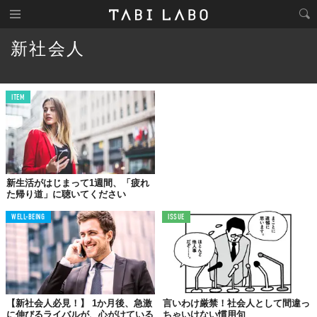
新社会人
ITEM
新生活がはじまって1週間、「疲れ
た帰り道」に聴いてください
WELL-BEING
ISSUE
【新社会人必見！】 1か月後、急激
言いわけ厳禁！社会人として間違っ
に伸びるライバルが、心がけている
ちゃいけない慣用句