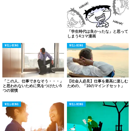
「学生時代は良かったな」と思って
しまう4コマ漫画
03.
WELL-BEING
WELL-BEING
本当はどっかで遊んでいたいさ
「この人、仕事できなそう・・・」
【社会人必見】仕事を最高に楽しむ
と思われないために気をつけたい5
ための、「10のマインドセット」
つの習慣
WELL-BEING
WELL-BEING