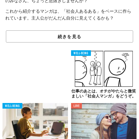
のみなさん、ちょっと息抜きしませんか？
これから紹介するマンガは、「社会人あるある」をベースに作ら
れています。主人公がだんだん自分に見えてくるかも？
続きを見る
01.
朝まで寝れず…
結局睡眠不足かよっ
WELL-BEING
仕事のあとは、オチがやたらと微笑
ましい「社会人マンガ」をどうぞ。
WELL-BEING
LOVE