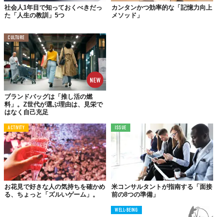
社会人1年目で知っておくべきだっ
カンタンかつ効率的な「記憶力向上
た「人生の教訓」5つ
メソッド」
CULTURE
ブランドバッグは「推し活の燃
料」。Z世代が選ぶ理由は、見栄で
はなく自己充足
ACTIVITY
ISSUE
お花見で好きな人の気持ちを確かめ
米コンサルタントが指南する「面接
る、ちょっと「ズルいゲーム」。
前の8つの準備」
WELL-BEING