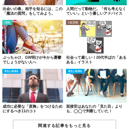
出会いの春。相手を知るには、この
人間だって動物だ。「何も考えなく
「魔法の質問」をしてみよう。
ていい」という優しいアドバイス
ITEM
CULTURE
ぶっちゃけ、GW明けが今から憂鬱
社会って厳しい！20代半ばの「ある
でしょうがない人へ
ある」イラスト
WELL-BEING
WELL-BEING
成功に必要な「度胸」をつけるため
面接官はあなたの「見た目」より
にするべき11のコト
も、◯◯で判断していた！
関連する記事をもっと見る