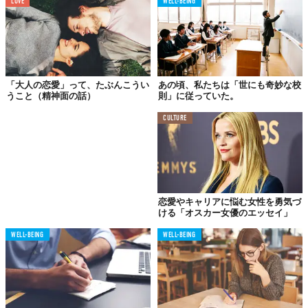
LOVE
WELL-BEING
02.
朝だよ。朝が来ちゃったよ。
「大人の恋愛」って、たぶんこうい
あの頃、私たちは「世にも奇妙な校
うこと（精神面の話）
則」に従っていた。
CULTURE
恋愛やキャリアに悩む女性を勇気づ
ける「オスカー女優のエッセイ」
WELL-BEING
WELL-BEING