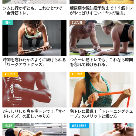
ジムに行かずとも、これひとつで
糖尿病や認知症予防まで！？筋トレ
「全身筋トレ」
がやっぱりすごい「5つの理由」
ITEM
CULTURE
時間を忘れたかのように続けられる
つら〜い筋トレでも、これなら時間
「ワークアウトグッズ」
を忘れて続けられる。
ACTIVITY
ACTIVITY
がっしりした肩を宅トレで！「サイ
宅トレに最適！「トレーニングチュ
ドレイズ」の正しいやり方
ーブ」のメリットと選び方
ISSUE
WELL-BEING