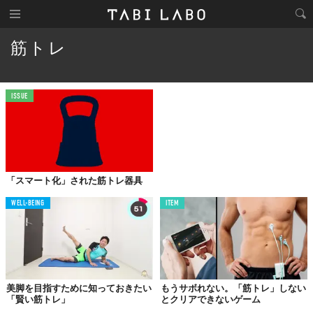
筋トレ
ISSUE
「スマート化」された筋トレ器具
WELL-BEING
ITEM
美脚を目指すために知っておきたい
もうサボれない。「筋トレ」しない
「賢い筋トレ」
とクリアできないゲーム