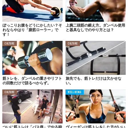
ぽっこりお腹をどうにかしたい？そ
上腕二頭筋の鍛え方。ダンベル使用
れならやはり「腹筋ローラー」で
と器具なしでのやり方とは？
す！
CULTURE
CULTURE
筋トレを、ダンベルの重さやリフト
旅先でも、筋トレだけは欠かせな
の回数だけで語るべからず。
い。
CULTURE
WELL-BEING
ついに筋トレは「バス停」でやる時
ヴィーガンは筋トレをした方がいい