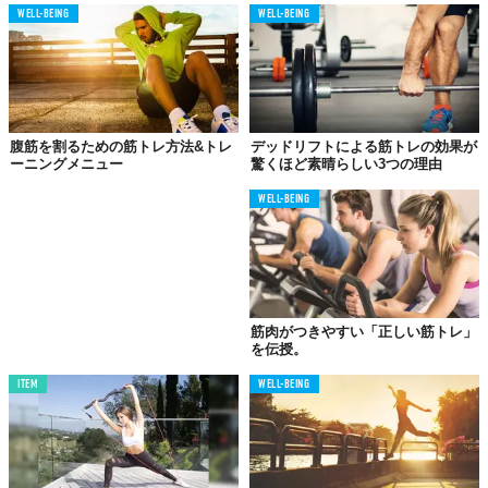
WELL-BEING
WELL-BEING
腹筋を割るための筋トレ方法&トレ
デッドリフトによる筋トレの効果が
ーニングメニュー
驚くほど素晴らしい3つの理由
WELL-BEING
筋肉がつきやすい「正しい筋トレ」
を伝授。
ITEM
WELL-BEING