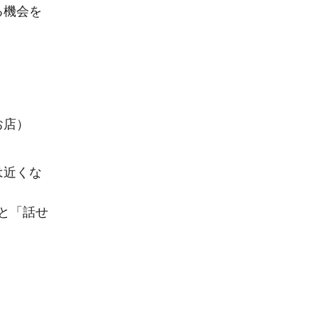
る機会を
お店）
は近くな
と「話せ