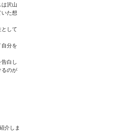
スは沢山
ていた想
性として
。
イ自分を
。
を告白し
けるのが
紹介しま