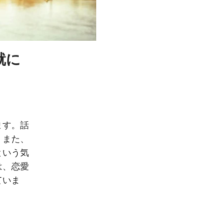
就に
ます。話
。また、
という気
は、恋愛
ていま