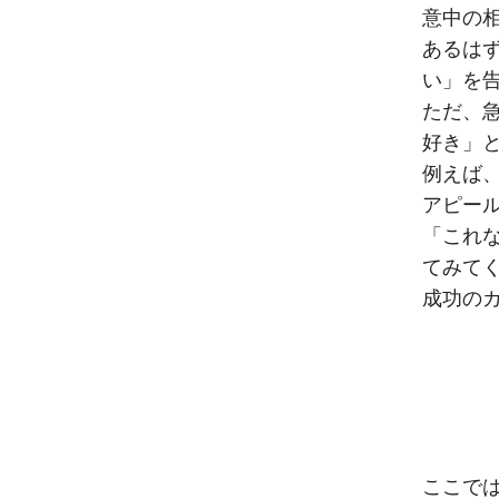
意中の
あるは
い」を
ただ、
好き」
例えば
アピー
「これ
てみて
成功の
ここで