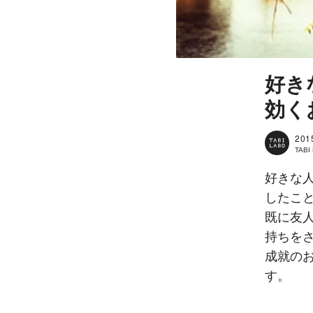
好き
効く
201
TAB
好きな
したこ
既に友
持ちを
成就の
す。