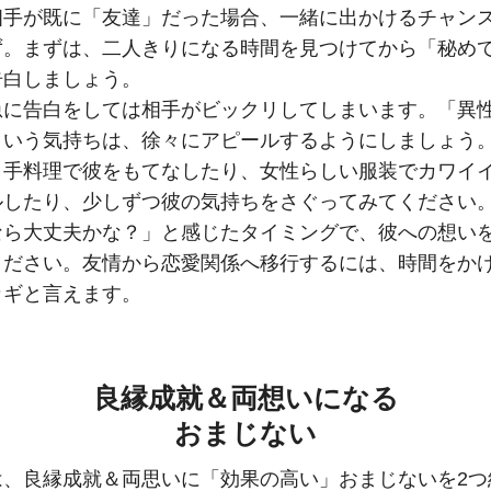
相手が既に「友達」だった場合、一緒に出かけるチャン
ず。まずは、二人きりになる時間を見つけてから「秘め
告白しましょう。
急に告白をしては相手がビックリしてしまいます。「異
という気持ちは、徐々にアピールするようにしましょう
、手料理で彼をもてなしたり、女性らしい服装でカワイ
ルしたり、少しずつ彼の気持ちをさぐってみてください
なら大丈夫かな？」と感じたタイミングで、彼への想い
ください。友情から恋愛関係へ移行するには、時間をか
カギと言えます。
良縁成就＆両想いになる
おまじない
は、良縁成就＆両思いに「効果の高い」おまじないを2つ