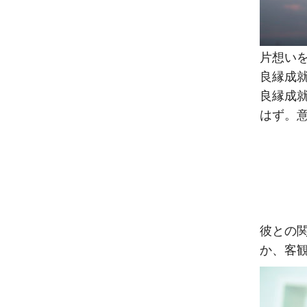
片想い
良縁成
良縁成
はず。
彼との
か、客