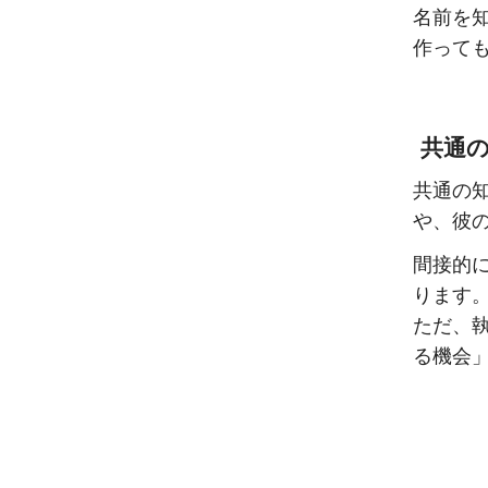
名前を
作って
共通
共通の
や、彼
間接的
ります
ただ、
る機会