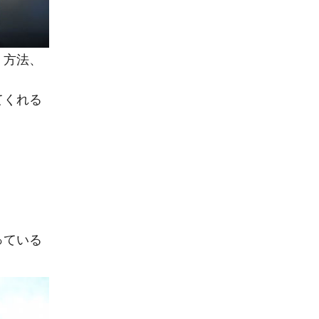
」方法、
てくれる
っている