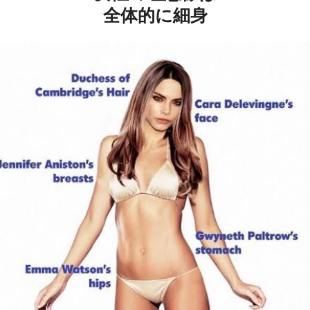
全体的に細身