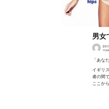
男女
201
YUUK
「あな
イギリス
者の間
ここか