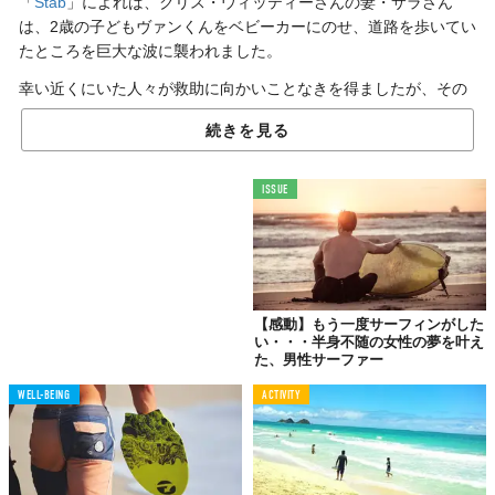
「
Stab
」によれば、クリス・ウィッティーさんの妻・サラさん
は、2歳の子どもヴァンくんをベビーカーにのせ、道路を歩いてい
たところを巨大な波に襲われました。
幸い近くにいた人々が救助に向かいことなきを得ましたが、その
ときにまっさきに手を差し伸べたのは、あの世界的に有名なプロ
続きを見る
サーファーだったのだとか！クリスさんが彼に向けて投稿した感
謝の言葉がInstagramに投稿されています。
ISSUE
サーフィンの神様が
波にのまれた家族を救出！
【感動】もう一度サーフィンがした
い・・・半身不随の女性の夢を叶え
た、男性サーファー
WELL-BEING
ACTIVITY