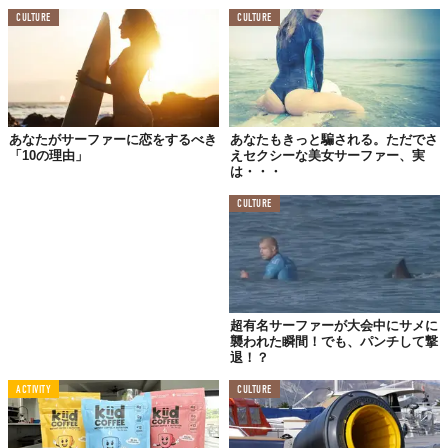
説的なプレイヤーとして世界的に知られています。
CULTURE
CULTURE
たまたまそこに居合わせた彼
や、ライフガードがサラさんととヴ
ァンくんの救助へ向かいましたが、当初は
どこに流されたかわか
らなかったそう。しばらくして
スレーターは
茂みに引っかかって
いたベビーカーを発見、砂だらけのヴァン君を救出。サラさんも
擦り傷や打ち身はあれど、命に別状はありませんでした。
あなたがサーファーに恋をするべき
あなたもきっと騙される。ただでさ
「10の理由」
えセクシーな美女サーファー、実
は・・・
CULTURE
超有名サーファーが大会中にサメに
襲われた瞬間！でも、パンチして撃
退！？
ACTIVITY
CULTURE