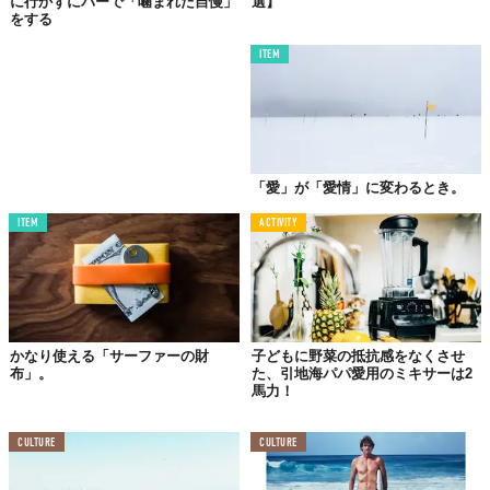
に行かずにバーで「噛まれた自慢」
選】
をする
TABI LABO
ITEM
この世界は、もっと広いはずだ。
「愛」が「愛情」に変わるとき。
ITEM
ACTIVITY
かなり使える「サーファーの財
子どもに野菜の抵抗感をなくさせ
布」。
た、引地海パパ愛用のミキサーは2
馬力！
CULTURE
CULTURE