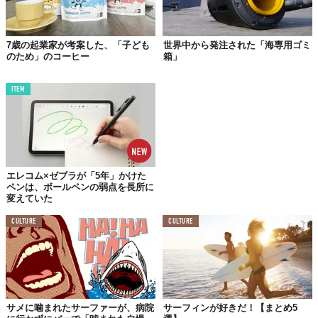
「
Next Impulse Sport
」には、彼のコメントが掲載されていま
す。
7歳の起業家が考案した、「子ども
世界中から発注された「海専用ゴミ
のため」のコーヒー
箱」
「普段は通らない道なんだけど、たまたま通りかかったん
だ。ライフガードも救助に向かっていたし、とにかく無事
ITEM
でよかった。しばらくしたら笑い話になるさ。それにして
も、ヴァンのはじめての波はデカかったね！」
彼はそのときに見た光景を「津波」と表現しています。たまたま
そこにいたとはいえ、冷静かつ迅速な人命救助ができたのは、彼
エレコム×ゼブラが「5年」かけた
ペンは、ボールペンの弱点を長所に
の勇敢さや経験あってのことでしょう。
変えていた
まるで何事もなかったかのような冗談交じりのコメントもさるこ
CULTURE
CULTURE
とながら、その翌日には同じような巨大な波にのり、サーフィン
を楽しんでいたというから驚き。インターネットには「偉大すぎ
る！」という書き込みがたくさんありますが、まさにその通りで
すね。
Reference:
Stab
,
Next Impulse Sport
Licensed material used with permission by
Chris White
サメに噛まれたサーファーが、病院
サーフィンが好きだ！【まとめ5