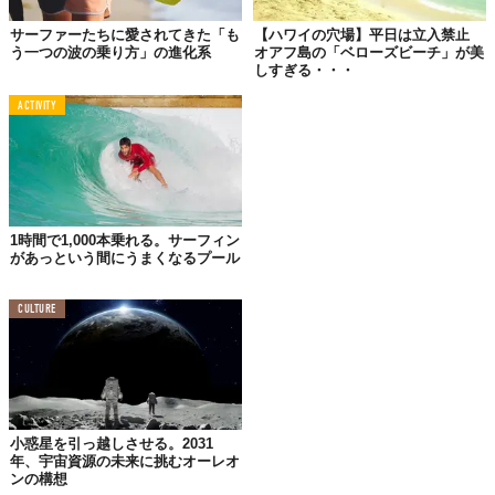
サーファーたちに愛されてきた「も
【ハワイの穴場】平日は立入禁止
う一つの波の乗り方」の進化系
オアフ島の「ベローズビーチ」が美
しすぎる・・・
ACTIVITY
1時間で1,000本乗れる。サーフィン
があっという間にうまくなるプール
今日、その場にサーフィンの神様、ケリー・スレーターが
CULTURE
居てくれたことをありがたく思います。波にさらわれた私
の妻と子どもを救ってくれました。家族が生きて帰ってこ
れてなによりです。彼をはじめ、多くの命を救っているラ
イフガードの皆さんに感謝を。
小惑星を引っ越しさせる。2031
ケリー・スレーターは、これまでに11度もASPワールドチャンピ
年、宇宙資源の未来に挑むオーレオ
ンの構想
オンに輝いているプロサーファー。「神」に喩えられるほどの伝