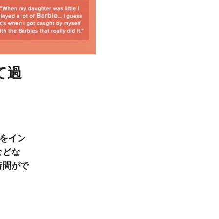
て過
動をイン
などな
時間がで