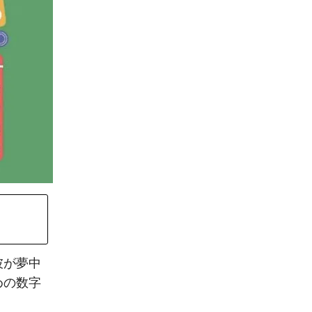
彼が夢中
めの数字