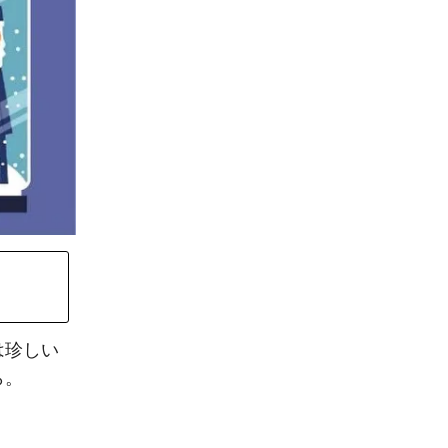
は珍しい
ら。