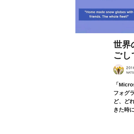
世界
ごし
201
NAT
「Mic
フォグ
ど、ど
きた時