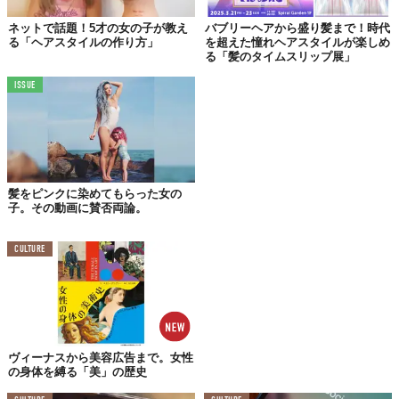
ネットで話題！5才の女の子が教え
バブリーヘアから盛り髪まで！時代
る「ヘアスタイルの作り方」
を超えた憧れヘアスタイルが楽しめ
る「髪のタイムスリップ展」
乾いた髪を少し濡らしましょう。ムースやジェルをつけてもOK。
ISSUE
髪をピンクに染めてもらった女の
子。その動画に賛否両論。
CULTURE
高い位置でポニーテールにします。高いほど、楽に眠れるそう。
ヴィーナスから美容広告まで。女性
の身体を縛る「美」の歴史