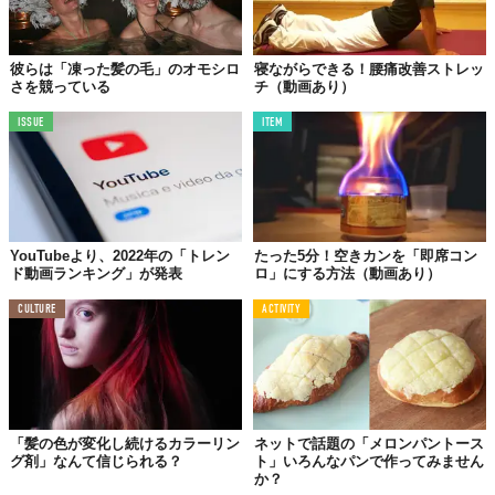
彼らは「凍った髪の毛」のオモシロ
寝ながらできる！腰痛改善ストレッ
さを競っている
チ（動画あり）
ISSUE
ITEM
YouTubeより、2022年の「トレン
たった5分！空きカンを「即席コン
ド動画ランキング」が発表
ロ」にする方法（動画あり）
CULTURE
ACTIVITY
「髪の色が変化し続けるカラーリン
ネットで話題の「メロンパントース
グ剤」なんて信じられる？
ト」いろんなパンで作ってみません
か？