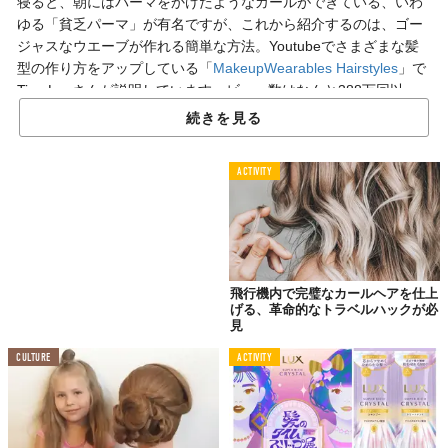
寝ると、朝にはパーマをかけたようなカールができている、いわ
ゆる「貧乏パーマ」が有名ですが、これから紹介するのは、ゴー
ジャスなウエーブが作れる簡単な方法。Youtubeでさまざまな髪
型の作り方をアップしている「
MakeupWearables Hairstyles
」で
Tina Leeさんが説明しています。ビュー数はなんと388万回以
上！ぜひマスターして、簡単キレイに華やかヘアを手にいれまし
続きを見る
ょう！
ACTIVITY
5分ほどで翌朝
“女優ヘア”誕生
飛行機内で完璧なカールヘアを仕上
げる、革命的なトラベルハックが必
見
CULTURE
ACTIVITY