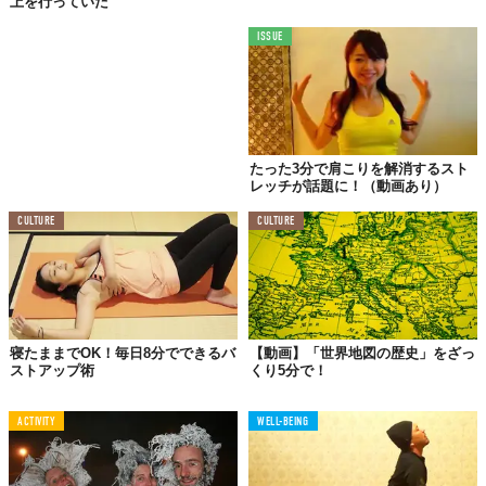
上を行っていた
ISSUE
きれいに髪をとかし
たった3分で肩こりを解消するスト
レッチが話題に！（動画あり）
CULTURE
CULTURE
寝たままでOK！毎日8分でできるバ
【動画】「世界地図の歴史」をざっ
ストアップ術
くり5分で！
ACTIVITY
WELL-BEING
リングに巻きつけていきます。