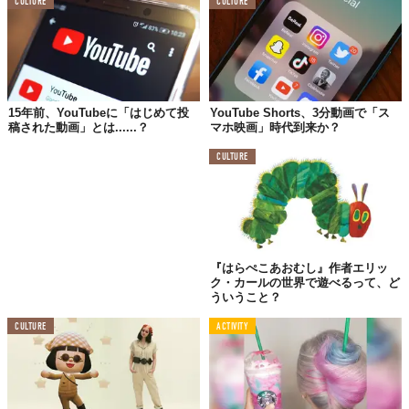
CULTURE
CULTURE
15年前、YouTubeに「はじめて投
YouTube Shorts、3分動画で「ス
稿された動画」とは......？
マホ映画」時代到来か？
CULTURE
ポニーテールにお団子用のドーナッツリングを通していきます。
『はらぺこあおむし』作者エリッ
ク・カールの世界で遊べるって、ど
ういうこと？
CULTURE
ACTIVITY