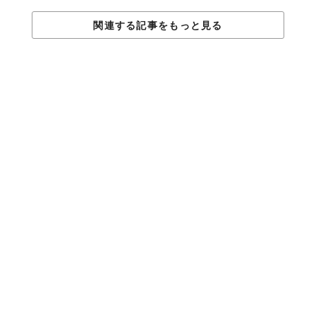
関連する記事をもっと見る
毛先はピンとドーナッツに通して留めましょう。
終わったら、前髪部分を少し引き出すと、ふんわりな仕上がり
に。